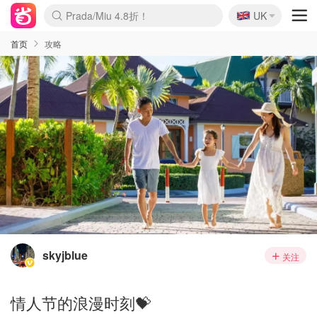
🇬🇧
Prada/Miu 4.8折！
UK
麦卢卡蜂蜜夏促！个位数！
啥？必胜客披萨5折！
首页
攻略
skyjblue
关注
情人节的浪漫时刻💝