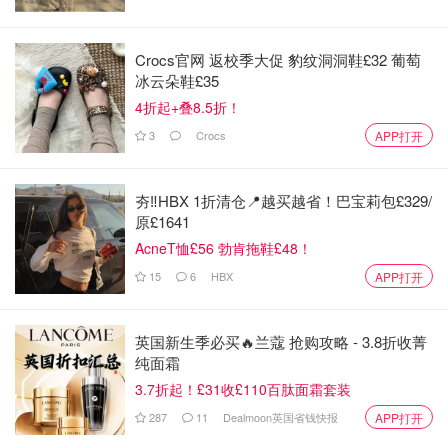
情人节的到来为家庭中的爱情注入了一份特别的色彩。情人
节也是一次向子女传递爱的美好机会，教导他们尊重和珍惜
感情的重要性。这一天，家庭成员可以共同参与创造浪漫的
Crocs官网 返校季大促 豹纹洞洞鞋£32 葡萄
冰云朵鞋£35
氛围，让爱在家庭中得到更全面的表达，构建出一个充满爱
4折起+叠8.5折！
意的温馨空间。💝
3
Crocs
APP打开
夯‼️HBX 1折清仓📍越买越省！巴宝莉包£329/
原£1641
AcneT恤£56 勃肯拖鞋£48！
15
6
HBX
APP打开
英国新生季必买🔥兰蔻 抢购攻略 - 3.8折收菁
纯面霜
3.7折起！£31收£110百肽面霜套装
287
11
Dealmoon英国省钱快报
APP打开