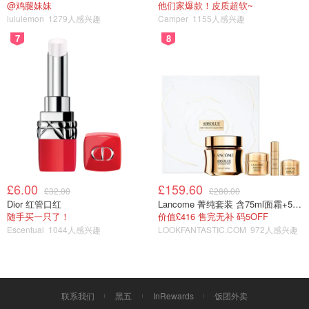
@鸡腿妹妹
他们家爆款！皮质超软~
lululemon
1279人感兴趣
Camper
1155人感兴趣
7
8
£6.00
£159.60
£32.00
£280.00
Dior 红管口红
Lancome 菁纯套装 含75ml面霜+5ml精华+5ml眼霜
随手买一只了！
价值£416 售完无补 码5OFF
Escentual
1044人感兴趣
LOOKFANTASTIC.COM
972人感兴趣
联系我们
黑五
InRewards
饭团外卖