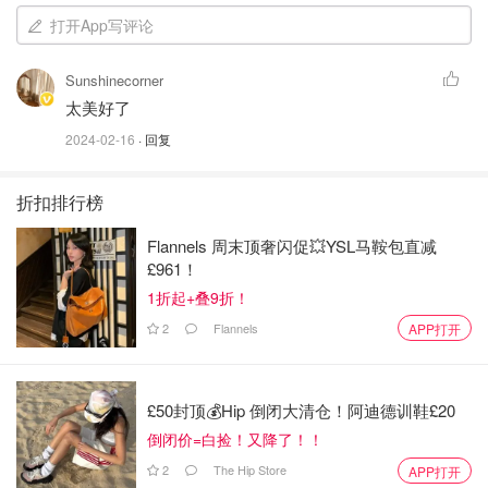
打开App写评论
Sunshinecorner
太美好了
2024-02-16
· 回复
折扣排行榜
Flannels 周末顶奢闪促💥YSL马鞍包直减
£961！
1折起+叠9折！
2
Flannels
APP打开
£50封顶💰Hip 倒闭大清仓！阿迪德训鞋£20
倒闭价=白捡！又降了！！
2
The Hip Store
APP打开