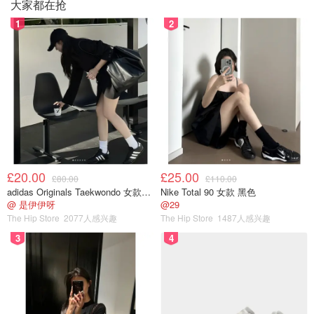
大家都在抢
1
2
£20.00
£25.00
£80.00
£110.00
adidas Originals Taekwondo 女款黑色运动鞋
Nike Total 90 女款 黑色
@ 是伊伊呀
@29
The Hip Store
2077人感兴趣
The Hip Store
1487人感兴趣
3
4