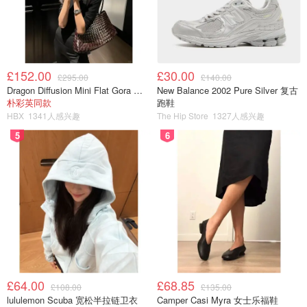
£152.00
£30.00
£295.00
£140.00
Dragon Diffusion Mini Flat Gora 深棕色手提包
New Balance 2002 Pure Silver 复古
甜蜜合照
朴彩英同款
跑鞋
HBX
1341人感兴趣
The Hip Store
1327人感兴趣
5
6
£64.00
£68.85
£108.00
£135.00
lululemon Scuba 宽松半拉链卫衣
Camper Casi Myra 女士乐福鞋