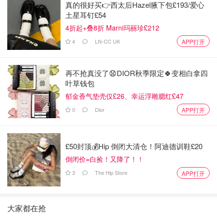
真的很好买👉西太后Hazel腋下包£193/爱心
土星耳钉£54
4折起+叠8折 Marni玛丽珍£212
4
LN-CC UK
APP打开
再不抢真没了😧DIOR秋季限定🍀变相白拿四
叶草钱包
郁金香气垫壳仅£26、幸运浮雕腮红£47
0
Dior
APP打开
£50封顶💰Hip 倒闭大清仓！阿迪德训鞋£20
倒闭价=白捡！又降了！！
3
The Hip Store
APP打开
大家都在抢