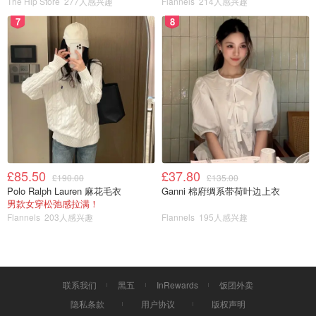
The Hip Store
277人感兴趣
Flannels
214人感兴趣
7
8
£85.50
£37.80
£190.00
£135.00
Polo Ralph Lauren 麻花毛衣
Ganni 棉府绸系带荷叶边上衣
男款女穿松弛感拉满！
Flannels
203人感兴趣
Flannels
195人感兴趣
联系我们
黑五
InRewards
饭团外卖
隐私条款
用户协议
版权声明