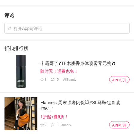
评论
打开App写评论
折扣排行榜
卡霸哥了❓TF木质香身体喷雾零元购❓❗
随时无！运费也免！
8
15
AllBeauty
APP打开
Flannels 周末顶奢闪促💥YSL马鞍包直减
£961！
1折起+叠9折！
2
Flannels
APP打开