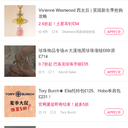
Vivienne Westwood 西太后 | 英国新生季抢购
攻略
2.6折起！土星耳钉£54
455
8
Dealmoon英国省钱快报
APP打开
珍珠饰品专场🦪大溪地黑珍珠项链£69/原
£714
0.7折起 巴洛克珍珠手链£35
5
1
Secret Sales
APP打开
Tory Burch🌵 Ella托特包£125、Hobo单肩包
£231！
官网夏促即将结束！超多5折
13
2
Tory Burch
APP打开