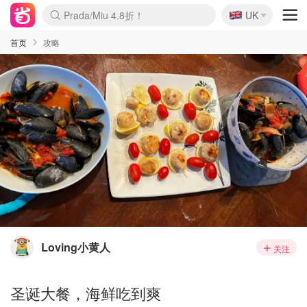
🇬🇧
Prada/Miu 4.8折！
UK
麦卢卡蜂蜜夏促！个位数！
啥？必胜客披萨5折！
首页
攻略
Loving小黄人
关注
圣诞大餐，海鲜吃到爽