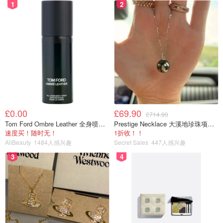
1
2
£0.00
£69.90
£714.90
Tom Ford Ombre Leather 全身喷雾 150ml
Prestige Necklace 大溪地珍珠项链 10-11mm
速度买！随时无！
1折收！！
AllBeauty
1484人感兴趣
Secret Sales
447人感兴趣
3
4