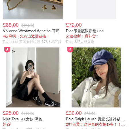
£68.00
£72.00
£170.00
Vivienne Westwood Agnatha 耳环
Dior 限量版眼影盘 365
4折啊啊！先点击激活链接！
火速抢断！蹲补货！
Dealmoon英国省钱快报
378人感兴趣
Dior
327人感兴趣
5
6
£25.00
£36.00
£110.00
£79.00
Nike Total 90 女款 黑色
Polo Ralph Lauren 男童长袖衬衫 Oxford
@29
20Y有货！这件真的衣柜必备！！@蜜子不爱吃