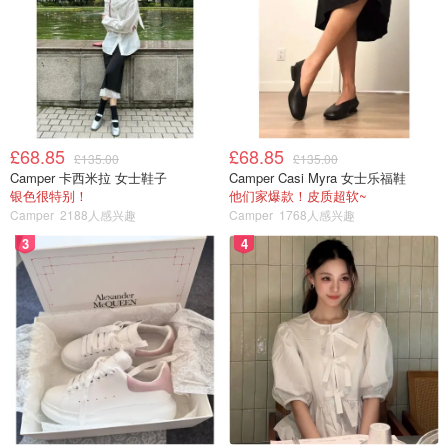
可预约免看管
提前吃到热腾腾的食物
£68.85
£68.85
£135.00
£135.00
Camper 卡西米拉 女士鞋子
Camper Casi Myra 女士乐福鞋
银色很特别！
他们家爆款！皮质超软~
Camper
2188人感兴趣
Camper
1768人感兴趣
3
4