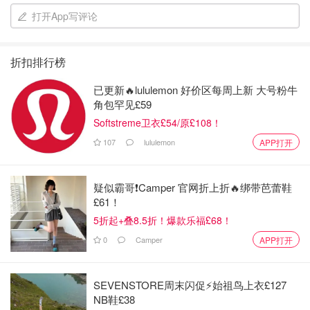
打开App写评论
折扣排行榜
已更新🔥lululemon 好价区每周上新 大号粉牛
角包罕见£59
Softstreme卫衣£54/原£108！
107
lululemon
APP打开
疑似霸哥❗️Camper 官网折上折🔥绑带芭蕾鞋
£61！
5折起+叠8.5折！爆款乐福£68！
0
Camper
APP打开
白瓷内胆
受热均匀👍
SEVENSTORE周末闪促⚡️始祖鸟上衣£127
NB鞋£38