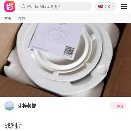
🇬🇧
Prada/Miu 4.8折！
UK
麦卢卡蜂蜜夏促！个位数！
啥？必胜客披萨5折！
首页
攻略
芽梓萌檬
关注
战利品