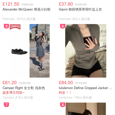
£121.50
£37.80
£450.00
£135.00
Alexander McQueen 厚底小白鞋
Ganni 棉府绸系带荷叶边上衣
Flannels
1619人感兴趣
Flannels
842人感兴趣
5
6
£61.20
£84.00
£120.00
£118.00
Camper Right 女士鞋 浅灰色
lululemon Define Cropped Jacket Nulu 短款夹克
超多博主同款~
码全！！
Camper
818人感兴趣
lululemon
768人感兴趣
黑五战利品
7
8