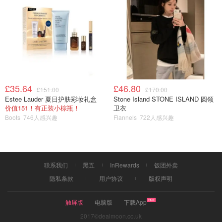
£35.64
£46.80
£151.00
£170.00
Estee Lauder 夏日护肤彩妆礼盒
Stone Island STONE ISLAND 圆领
价值151！有正装小棕瓶！
卫衣
Boots
746人感兴趣
Flannels
722人感兴趣
联系我们
黑五
InRewards
饭团外卖
隐私条款
用户协议
版权声明
触屏版
电脑版
下载App
2017©dealmoon.co.uk