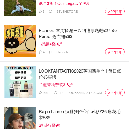
低至3折！Our Legacy罕见折
3
SEVENSTORE
APP打开
Flannels 本周捡漏王👍阿迪厚底鞋£27 Self
Portrait连衣裙£63
1折起+叠9折！
4
Flannels
APP打开
LOOKFANTASTIC2026英国新生季 | 每日低
价必买榜
兰蔻菁纯套装3.8折！
999+
112
LOOKFANTASTIC.COM
APP打开
Ralph Lauren 疯批狂降💥白衬衫£36 麻花毛
衣£85
2折起+叠9折！