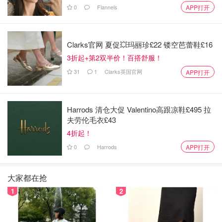
隔水加热
0
Flannels
APP打开
Clarks官网 夏促💥玛丽珍£22 镂空芭蕾鞋£16
3折起+第2双半价！百搭舒服！
31
1
Clarks英国官网
APP打开
Harrods 清仓大促 Valentino高跟凉鞋£495 拉
夫劳伦毛衣£43
4折起！
0
Harrods
APP打开
大家都在抢
1
2