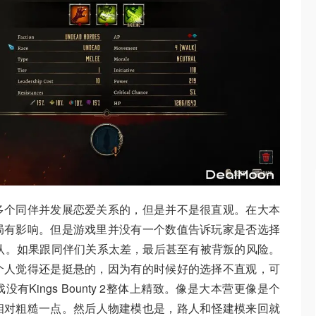
多个同伴并发展恋爱关系的，但是并不是很直观。在大本
局有影响。但是游戏里并没有一个数值告诉玩家是否选择
认。如果跟同伴们关系太差，最后甚至有被背叛的风险。
个人觉得还是挺悬的，因为有的时候好的选择不直观，可
Kings Bounty 2整体上精致。像是大本营更像是个
话，相对粗糙一点。然后人物建模也是，路人和怪建模来回就