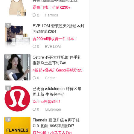
霸哥门槛！价值£230+
2
Harrods
EVE LOM 套装逆天2折起🔥封
面£56/原£204
含200ml卸妆膏一件回本！
0
EVE LOM
Cettire 必买大牌配饰 伴手礼
推荐🪐土星耳钉£48
4折起+叠9折 Gucci墨镜£123
0
Cettire
已更新🔥lululemon 好价区每
周上新 牛角包半价
Define外套£64！
0
lululemon
Flannels 夏促升级🔥椰子鞋
£19 北面1996羽绒服£67
额外9折！小马卫衣£61