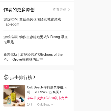
作者的更多原创
查看更多
🇳🇿
新西兰
游戏推荐| 童话画风休闲经营城建游戏
Fabledom
游戏推荐| 动作生存建造游戏V Rising 吸血
鬼崛起
新游试玩 | 农场经营游戏Echoes of the
Plum Grove梅树林的回声
点击排行榜
Cult Beauty奢牌解禁🔴祖玛
珑、Le Labo6.5折爽买！
今年首次参加💥£10礼卡免费
拿
1
Cult Beauty