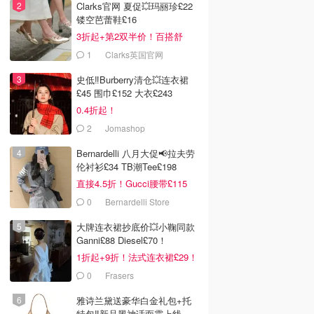
Clarks官网 夏促💥玛丽珍£22
镂空芭蕾鞋£16
3折起+第2双半价！百搭舒
服！
1
Clarks英国官网
史低‼️Burberry清仓💥连衣裙
£45 围巾£152 大衣£243
0.4折起！
2
Jomashop
Bernardelli 八月大促📢拉夫劳
伦衬衫£34 TB潮Tee£198
直接4.5折！Gucci腰带£115
0
Bernardelli Store
大牌连衣裙抄底价💥小鞠同款
Ganni£88 Diesel£70！
1折起+9折！法式连衣裙£29！
0
Frasers
雅诗兰黛送豪华白金礼包+托
特包‼️新品黑神话面霜上线