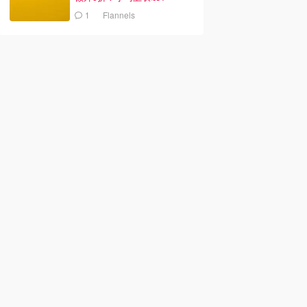
1
Flannels