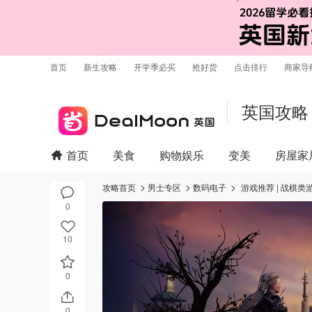
首页
新生攻略
开学季必买
抢好货
点击排行
商家导
英国攻略
首页
美食
购物娱乐
变美
房屋家
攻略首页
男士专区
数码电子
游戏推荐 | 战棋类游戏D
0
10
0
0