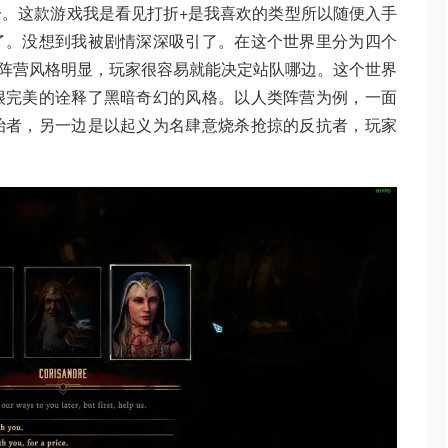
。这款游戏我是看见打折+是我喜欢的类型所以随便入手
了。没想到我被剧情深深吸引了。在这个世界里分为四个
 2里每个阵营风格明显，玩家很容易就能决定站队哪边。这个世界
很完美的诠释了黑暗奇幻的风格。以人类阵营为例，一面
治者，另一边是以起义为名肆意烧杀抢掠的反抗者，玩家