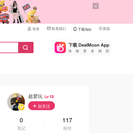
联系我们
英国
登录
下载App
🇺🇸
美国
下载 DealMoon App
体验更多精彩
🇨🇳
中国
🇨🇦
加拿大
🇬🇧
英国
🇩🇪
德国
超爱玩
13
🇫🇷
加关注
法国
🇮🇹
0
117
意大利
笔记
粉丝
🇦🇺
澳洲