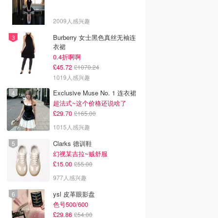
2009人感兴趣
Burberry 女士黑色真丝无袖连
衣裙
0.4折啊啊
£45.72
£1070.24
1019人感兴趣
Exclusive Muse No. 1 连衣裙
超法式~这个价格还说啥了
£29.70
£165.00
1015人感兴趣
Clarks 德训鞋
幻视某吉拉~贼舒服
£15.00
£55.00
977人感兴趣
ysl 皮革眼影盘
色号500/600
£29.86
£54.00