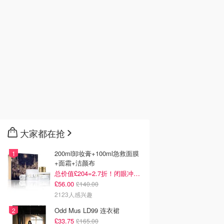
大家都在抢
200ml卸妆膏+100ml急救面膜
+面霜+洁颜布
总价值£204=2.7折！闭眼冲这套！
£56.00
£140.00
2123人感兴趣
Odd Mus LD99 连衣裙
£33.75
£165.00