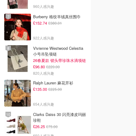
960人感兴趣
Burberry 格纹羊绒真丝围巾
£152.74
£380.01
922人感兴趣
Vivienne Westwood Celestia
小号吊坠项链
26春夏款 锁头带珍珠水滴项链
£96.80
£220.00
820人感兴趣
Ralph Lauren 麻花开衫
£135.00
£225.00
654人感兴趣
Clarks Daiss 30 闪亮漆皮玛丽
珍鞋
£26.25
£75.00
650人感兴趣