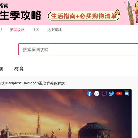
航
英国攻略
社区
兑换商城
居
教育
isciples: Liberation圣战群英传解放