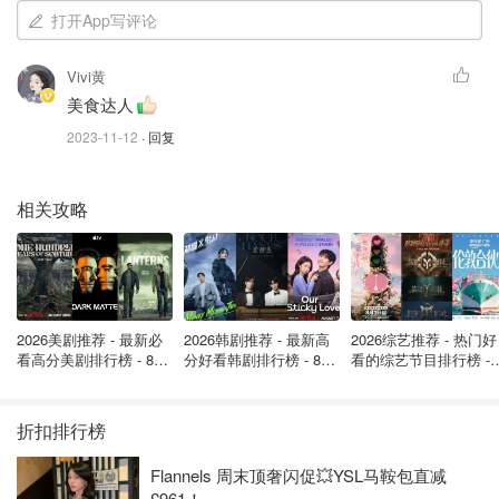
打开App写评论
Vivi黄
美食达人
2023-11-12
· 回复
相关攻略
2026美剧推荐 - 最新必
2026韩剧推荐 - 最新高
2026综艺推荐 - 热门好
看高分美剧排行榜 - 8月
分好看韩剧排行榜 - 8月
看的综艺节目排行榜 - 
最新: 《​​足球教练 》第
最新：丁海寅《我的荒
月最新:《​​伦敦合伙人
四季回归！
糖恋爱 》上线❣️
回归啦
折扣排行榜
Flannels 周末顶奢闪促💥YSL马鞍包直减
£961！