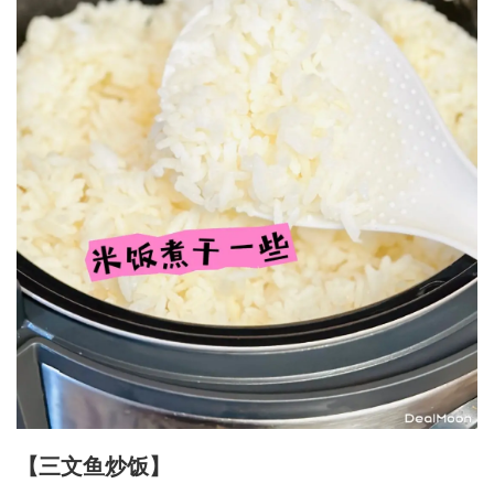
【三文鱼炒饭】