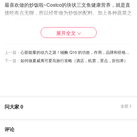
最喜欢做的炒饭啦~Costco的块状三文鱼健康营养，就是直
接吃有点无聊，所以经常做为炒饭的配料。加上各种蔬菜之
后，荤素搭配。由于三文鱼自带很多健康油脂，炒饭的时候
额外的油也加非常少，整个炒饭香味浓郁，而负担相对很
展开全文
少。
上一篇：
心脏能量的动力之源！辅酶 Q10 的功效，作用，品牌和价格对比
下一篇：
如何做夏威夷可爱岛旅行攻略（酒店，机票，景点，折扣券）
问大家
0
全部
评论