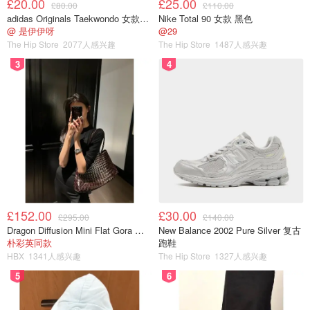
£20.00
£25.00
£80.00
£110.00
adidas Originals Taekwondo 女款黑色运动鞋
Nike Total 90 女款 黑色
@ 是伊伊呀
@29
The Hip Store
2077人感兴趣
The Hip Store
1487人感兴趣
3
4
£152.00
£30.00
£295.00
£140.00
Dragon Diffusion Mini Flat Gora 深棕色手提包
New Balance 2002 Pure Silver 复古
朴彩英同款
跑鞋
HBX
1341人感兴趣
The Hip Store
1327人感兴趣
5
6