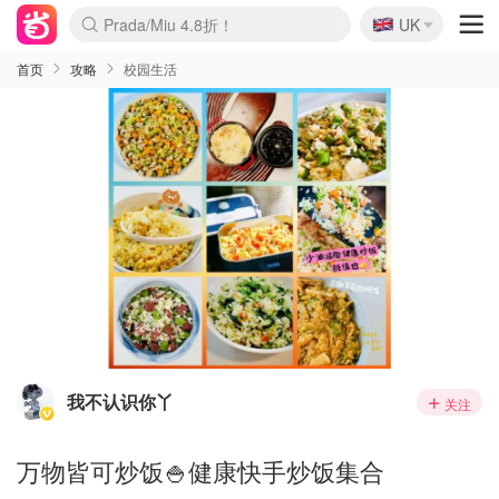
🇬🇧
Prada/Miu 4.8折！
UK
麦卢卡蜂蜜夏促！个位数！
啥？必胜客披萨5折！
首页
攻略
校园生活
我不认识你丫
关注
万物皆可炒饭🍚健康快手炒饭集合