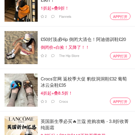
1折起+叠9折！
2
Flannels
APP打开
£50封顶💰Hip 倒闭大清仓！阿迪德训鞋£20
倒闭价=白捡！又降了！！
2
The Hip Store
APP打开
Crocs官网 返校季大促 豹纹洞洞鞋£32 葡萄
冰云朵鞋£35
4折起+叠8.5折！
3
Crocs
APP打开
英国新生季必买🔥兰蔻 抢购攻略 - 3.8折收菁
纯面霜