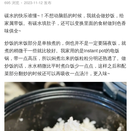
695 浏览
2023-11-12 发布
碳水的快乐谁懂~！不想动脑筋的时候，我就会做炒饭，给
家属带饭。有碳水填肚子，还可以变换里面的食材做到色香
味俱全~
炒饭的米饭部分是单独煮的，倒也并不是一定要隔夜饭，就
煮的稍微干一些就比较好。我家用的是instant pot的电饭
锅，带一点高压，所以焖煮出来的饭粒粒分明还熟透了。做
炒饭的话，水水稍微比平时煮白饭少一点点，这样之后和配
菜部分翻炒的时候还可以再吸收一点汤汁，更入味~