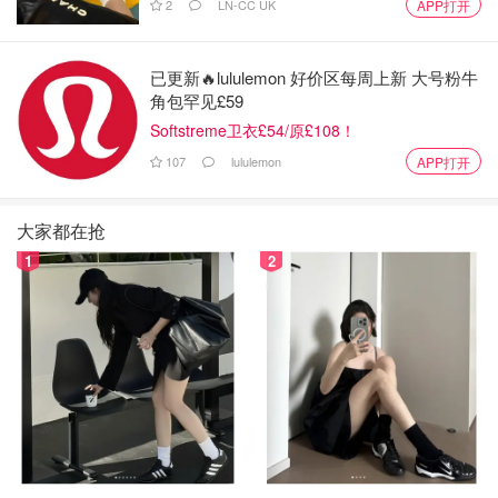
2
LN-CC UK
APP打开
已更新🔥lululemon 好价区每周上新 大号粉牛
角包罕见£59
Softstreme卫衣£54/原£108！
107
lululemon
APP打开
大家都在抢
1
2