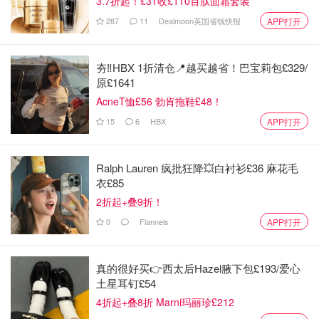
3.7折起！£31收£110百肽面霜套装
287
11
Dealmoon英国省钱快报
APP打开
夯‼️HBX 1折清仓📍越买越省！巴宝莉包£329/
原£1641
AcneT恤£56 勃肯拖鞋£48！
15
6
HBX
APP打开
Ralph Lauren 疯批狂降💥白衬衫£36 麻花毛
衣£85
2折起+叠9折！
0
Flannels
APP打开
真的很好买👉西太后Hazel腋下包£193/爱心
土星耳钉£54
4折起+叠8折 Marni玛丽珍£212