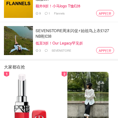
额外9折！小马logo T恤£28
9
1
Flannels
APP打开
SEVENSTORE周末闪促⚡️始祖鸟上衣£127
NB鞋£38
低至3折！Our Legacy罕见折
3
SEVENSTORE
APP打开
大家都在抢
1
2