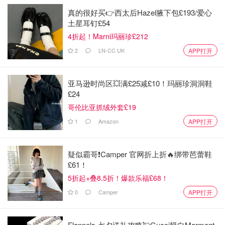
真的很好买👉西太后Hazel腋下包£193/爱心
土星耳钉£54
4折起！Marni玛丽珍£212
2
LN-CC UK
APP打开
亚马逊时尚区💥满£25减£10！玛丽珍洞洞鞋
£24
哥伦比亚抓绒外套£19
1
Amazon
APP打开
疑似霸哥❗️Camper 官网折上折🔥绑带芭蕾鞋
£61！
5折起+叠8.5折！爆款乐福£68！
0
Camper
APP打开
Flannels 七夕送礼攻略💘Gucci奶白Marmont