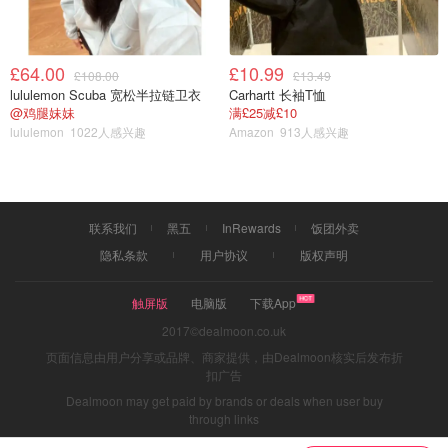
£64.00
£10.99
£108.00
£13.49
lululemon Scuba 宽松半拉链卫衣
Carhartt 长袖T恤
@鸡腿妹妹
满£25减£10
lululemon
1022人感兴趣
Amazon
913人感兴趣
联系我们
黑五
InRewards
饭团外卖
反而是最大的那两三家大的海鲜酒家基本上占领了整个市
隐私条款
用户协议
版权声明
场，以$500-600港币的价格推出了2人套餐(可以点4个海鲜
菜式)抢占了大部分的市场。
触屏版
电脑版
下载App
2017©dealmoon.co.uk
页面信息由用户分享或品牌、商家提供，由Dealmoon核实后发布折
扣广告
Dealmoon may get paid by brands or deals when user buy
through links