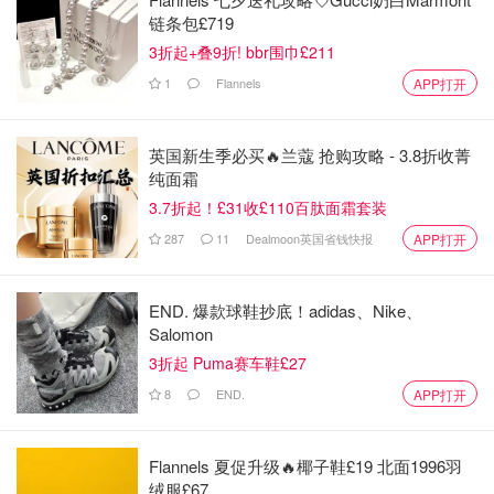
链条包£719
3折起+叠9折! bbr围巾£211
1
Flannels
APP打开
英国新生季必买🔥兰蔻 抢购攻略 - 3.8折收菁
纯面霜
3.7折起！£31收£110百肽面霜套装
287
11
Dealmoon英国省钱快报
APP打开
END. 爆款球鞋抄底！adidas、Nike、
Salomon
3折起 Puma赛车鞋£27
8
END.
APP打开
Flannels 夏促升级🔥椰子鞋£19 北面1996羽
绒服£67