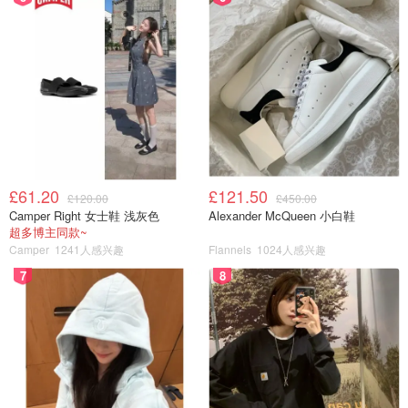
£61.20
£121.50
£120.00
£450.00
Camper Right 女士鞋 浅灰色
Alexander McQueen 小白鞋
超多博主同款~
Camper
1241人感兴趣
Flannels
1024人感兴趣
7
8