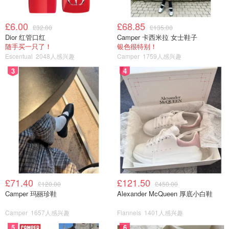
£6.00
£68.85
£32.00
£135.00
Dior 红管口红
Camper 卡西米拉 女士鞋子
随手买一只了！
银色很特别！
Escentual
2048人感兴趣
Camper
1759人感兴趣
3
4
这里也不是想象中的一整排海鲜酒家，
£71.40
£121.50
£120.00
£450.00
Camper 玛丽珍鞋
Alexander McQueen 厚底小白鞋
Camper
1657人感兴趣
Flannels
1401人感兴趣
5
6