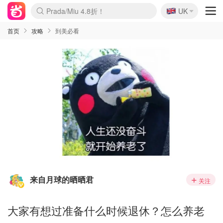
🇬🇧
Prada/Miu 4.8折！
UK
麦卢卡蜂蜜夏促！个位数！
啥？必胜客披萨5折！
首页
攻略
到美必看
来自月球的晒晒君
关注
大家有想过准备什么时候退休？怎么养老