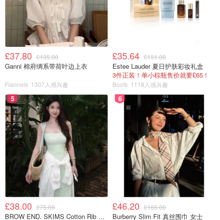
£37.80
£35.64
£135.00
£151.00
Ganni 棉府绸系带荷叶边上衣
Estee Lauder 夏日护肤彩妆礼盒
3件正装！单小棕瓶售价就要£65！
Flannels
1307人感兴趣
Boots
1118人感兴趣
5
6
£38.00
£46.20
£75.00
£165.00
BROW END. SKIMS Cotton Rib 长款背心连衣裙 薄荷绿
Burberry Slim Fit 真丝围巾 女士