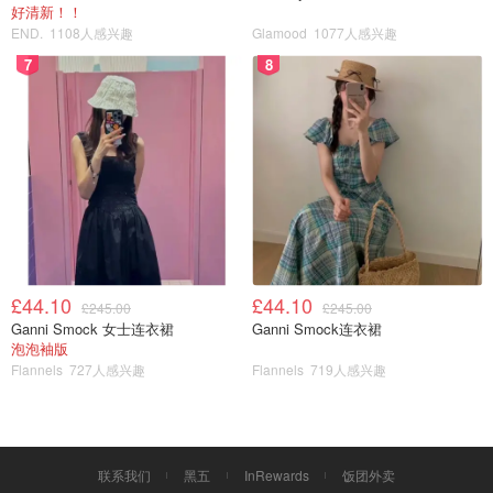
好清新！！
END.
1108人感兴趣
Glamood
1077人感兴趣
7
8
£44.10
£44.10
£245.00
£245.00
Ganni Smock 女士连衣裙
Ganni Smock连衣裙
泡泡袖版
Flannels
727人感兴趣
Flannels
719人感兴趣
联系我们
黑五
InRewards
饭团外卖