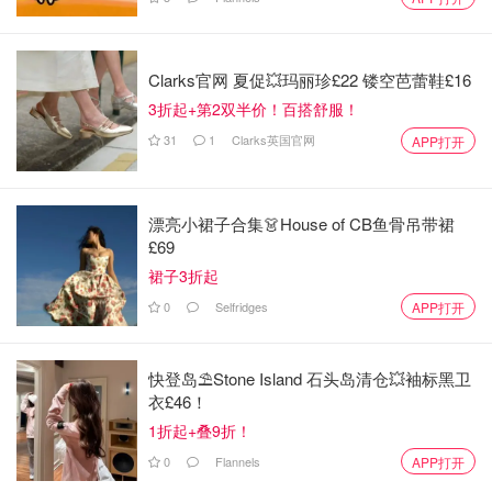
Clarks官网 夏促💥玛丽珍£22 镂空芭蕾鞋£16
3折起+第2双半价！百搭舒服！
31
1
Clarks英国官网
APP打开
漂亮小裙子合集👗House of CB鱼骨吊带裙
£69
裙子3折起
0
Selfridges
APP打开
快登岛⛱️Stone Island 石头岛清仓💥袖标黑卫
衣£46！
1折起+叠9折！
0
Flannels
APP打开