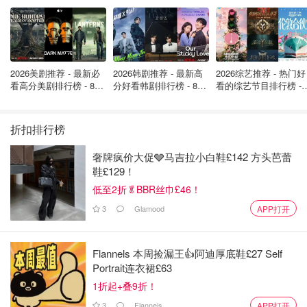
2026美剧推荐 - 最新必
2026韩剧推荐 - 最新高
2026综艺推荐 - 热门好
看高分美剧排行榜 - 8月
分好看韩剧排行榜 - 8月
看的综艺节目排行榜 - 
最新: 《​​足球教练 》第
最新：丁海寅《我的荒
月最新:《​​伦敦合伙人
四季回归！
糖恋爱 》上线❣️
回归啦
折扣排行榜
奢牌疯价大促🩶马吉拉小白鞋£142 方头芭蕾
鞋£129！
低至2折🥬BBR丝巾£46！
3
Glamood
APP打开
Flannels 本周捡漏王👍阿迪厚底鞋£27 Self
Portrait连衣裙£63
1折起+叠9折！
3
Flannels
APP打开