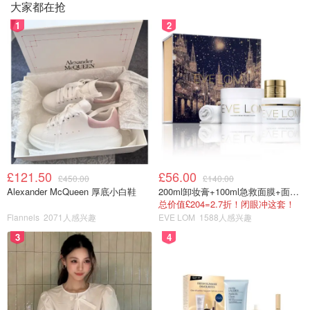
大家都在抢
1
2
£121.50
£56.00
£450.00
£140.00
Alexander McQueen 厚底小白鞋
200ml卸妆膏+100ml急救面膜+面霜+洁颜布
总价值£204=2.7折！闭眼冲这套！
Flannels
2071人感兴趣
EVE LOM
1588人感兴趣
3
4