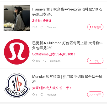
Flannels 留子味穿搭🕶️Yeezy运动鞋仅£19 石
头岛卫衣£46
2折起+叠9折！
0
Flannels
APP打开
已更新🔥lululemon 好价区每周上新 大号粉牛
角包罕见£59
Softstreme卫衣£54/原£108！
106
lululemon
APP打开
Moncler 购买指南 | 热门款羽绒服超全型号解
析
大童对比成人款立省一半！
1
Moncler
APP打开