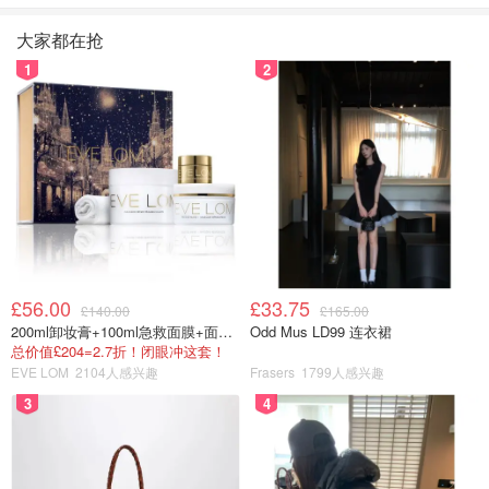
大家都在抢
1
2
£56.00
£33.75
£140.00
£165.00
200ml卸妆膏+100ml急救面膜+面霜+洁颜布
Odd Mus LD99 连衣裙
总价值£204=2.7折！闭眼冲这套！
EVE LOM
2104人感兴趣
Frasers
1799人感兴趣
背面的插口平时可以封住，安全又干净。底部的风扇帮助散
3
4
热，机器不会发烫。