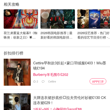
相关攻略
荷兰弟重返大银幕‼️《蜘
2026韩国电影推荐 | 最
2026综艺推荐 - 热门好
蛛侠：崭新之日》🕷️北
新好看的韩国电影排行
看的综艺节目排行榜 - 
美热映中❣️阵容豪华✨🤩
榜，必看盘点！8月最
月最新:《​​披荆斩棘
新！(持续更新）
2026》回归啦
折扣排行榜
Cettire早秋款3折起⚡️蒙口羽绒服£403！Miu墨
镜£194
Burberry羊毛围巾£202
2
Cettire
APP打开
大牌连衣裙抄底价💥拉夫劳伦衬衫裙£130 CK
连衣裙£29！
1折起+9折！小鞠同款Ganni£88