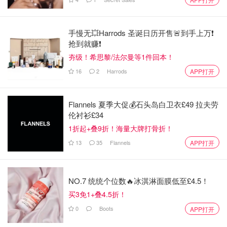
手慢无💥Harrods 圣诞日历开售🚨到手上万❗️
抢到就赚❗️
夯级！希思黎/法尔曼等1件回本！
16
2
Harrods
APP打开
Flannels 夏季大促💰石头岛白卫衣£49 拉夫劳
伦衬衫£34
1折起+叠9折！海量大牌打骨折！
13
35
Flannels
APP打开
NO.7 统统个位数🔥冰淇淋面膜低至£4.5！
买3免1+叠4.5折！
0
Boots
APP打开