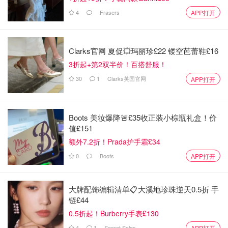
4
Frasers
APP打开
多功能锅分上下两层，上层是烤盘/深盘，下层是加热机
Clarks官网 夏促💥玛丽珍£22 镂空芭蕾鞋£16
器，加热机器是白色机身，看着特别干净，分量也沉甸甸
3折起+第2双半价！百搭舒服！
的，特别有质感。上层的深盘颜色可选，深盘的盖子和深盘
30
1
Clarks英国官网
APP打开
是配套的。我拿到的是深红色，实物真的是hin好看啊！
Boots 美妆爆降🚨£35收正装小棕瓶礼盒！价
值£151
额外7.2折！Prada护手霜£34
0
Boots
APP打开
大牌配饰编辑清单📋大溪地珍珠逆天0.5折 手
链£44
0.5折起！Burberry手表£130
4
1
Secret Sales
APP打开