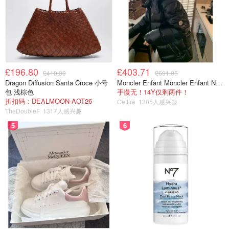
功能
这款锅有5个档位，5档最大火力最常用，即便是最高一档了
也是比较温和的，想要炒菜不太可能，更适合炖煮，或者慢
烤。
£196.80
£403.71
£410.00
£601.05
Dragon Diffusion Santa Croce 小号
Moncler Enfant Moncler Enfant New Aubert 连帽羽绒服
包 浅棕色
手慢无！14Y仅剩两件！
折扣码：DEALMOON-AOT26
Cettire
1305人感兴趣
TheDoubleF
1317人感兴趣
5
6
Dr.Hows的多功能锅一个很大的优点在于它的加热面积非常
大，是底部中心突出的面的一个面在加热，这样的加热速度