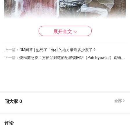
展开全文
Dr.Hows多功能锅的设计非常简约大气，烤盘和深盘都非常
大，深盘的侧面和盘底的链接近乎直角，这样可以盛的食物
上一篇：
DM问答 | 热死了！你住的地方最近多少度了？
也会更多一些。烤盘上面的花纹有点好看，
缺点
就是
不太好
下一篇：
镜框随意换！方便又时髦的配眼镜网站【Pair Eyewear】购物体验分享
洗
。
问大家
0
全部
评论