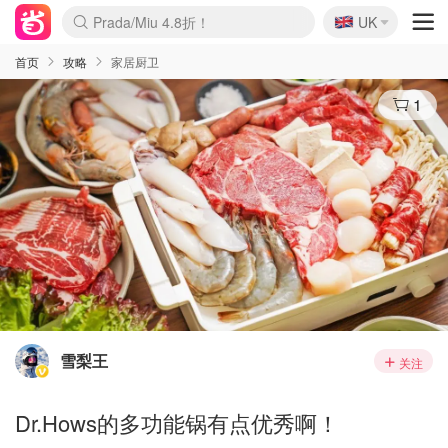
🇬🇧
Prada/Miu 4.8折！
UK
麦卢卡蜂蜜夏促！个位数！
啥？必胜客披萨5折！
首页
攻略
家居厨卫
1
雪梨王
关注
Dr.Hows的多功能锅有点优秀啊！