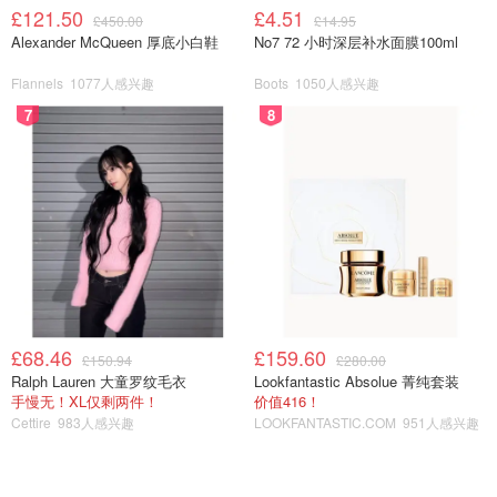
£121.50
£4.51
很快。
£450.00
£14.95
Alexander McQueen 厚底小白鞋
No7 72 小时深层补水面膜100ml
烤盘
Flannels
1077人感兴趣
Boots
1050人感兴趣
7
8
£68.46
£159.60
£150.94
£280.00
Ralph Lauren 大童罗纹毛衣
Lookfantastic Absolue 菁纯套装
手慢无！XL仅剩两件！
价值416！
Cettire
983人感兴趣
LOOKFANTASTIC.COM
951人感兴趣