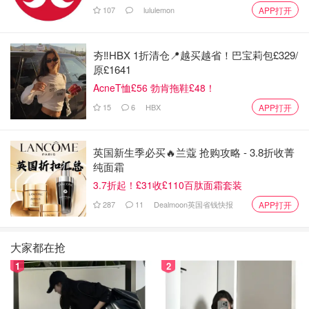
107
lululemon
APP打开
我就是整条街最可爱的崽
夯‼️HBX 1折清仓📍越买越省！巴宝莉包£329/
原£1641
AcneT恤£56 勃肯拖鞋£48！
清凉OOTD
15
6
HBX
APP打开
英国新生季必买🔥兰蔻 抢购攻略 - 3.8折收菁
纯面霜
3.7折起！£31收£110百肽面霜套装
287
11
Dealmoon英国省钱快报
APP打开
大家都在抢
1
2