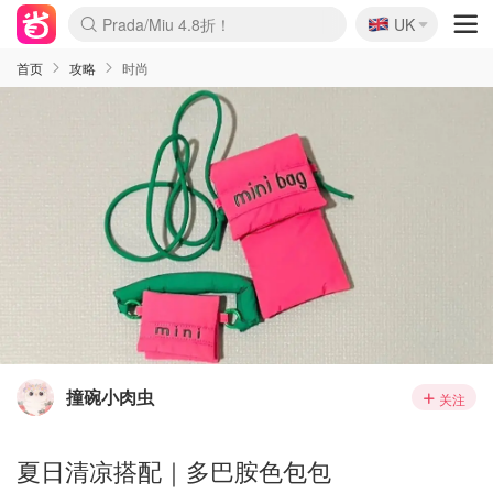
🇬🇧
Prada/Miu 4.8折！
UK
麦卢卡蜂蜜夏促！个位数！
啥？必胜客披萨5折！
首页
攻略
时尚
撞碗小肉虫
关注
夏日清凉搭配｜多巴胺色包包