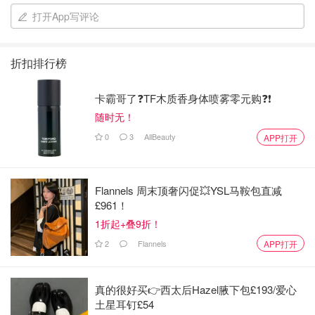
打开App写评论
最早是种草了 GANNI 类似款粉托特
折扣排行榜
奈何官网已断货
卡霸哥了❓TF木质香身体喷雾零元购❓❗
就买了个不知名品牌的平替
随时无！
没想到被这个绿色清新到了
0
3
AllBeauty
APP打开
如同夏日微风扑面而来
Flannels 周末顶奢闪促💥YSL马鞍包直减
心情瞬间不急不躁
£961！
配任何浅色衣服都好看，还能装下电脑
1折起+叠9折！
2
Flannels
APP打开
3. 童趣手机包
真的很好买👉西太后Hazel腋下包£193/爱心
土星耳钉£54