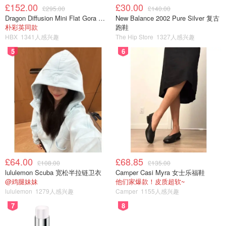
£152.00
£30.00
£295.00
£140.00
Dragon Diffusion Mini Flat Gora 深棕色手提包
New Balance 2002 Pure Silver 复古
朴彩英同款
跑鞋
HBX
1341人感兴趣
The Hip Store
1327人感兴趣
5
6
£64.00
£68.85
£108.00
£135.00
lululemon Scuba 宽松半拉链卫衣
Camper Casi Myra 女士乐福鞋
@鸡腿妹妹
他们家爆款！皮质超软~
lululemon
1279人感兴趣
Camper
1155人感兴趣
7
8