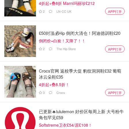
4折起+叠8折 Marni玛丽珍£212
2
LN-CC UK
APP打开
£50封顶💰Hip 倒闭大清仓！阿迪德训鞋£20
倒闭价=白捡！又降了！！
2
The Hip Store
APP打开
Crocs官网 返校季大促 豹纹洞洞鞋£32 葡萄
冰云朵鞋£35
很少很少买荧光色的包包
4折起+叠8.5折！
奈何这个 mini bag 太可爱了
3
Crocs
APP打开
荧光粉配荧光绿十分 eyecatching
已更新🔥lululemon 好价区每周上新 大号粉牛
还有配套的耳机包
角包罕见£59
Softstreme卫衣£54/原£108！
穿成一串出街