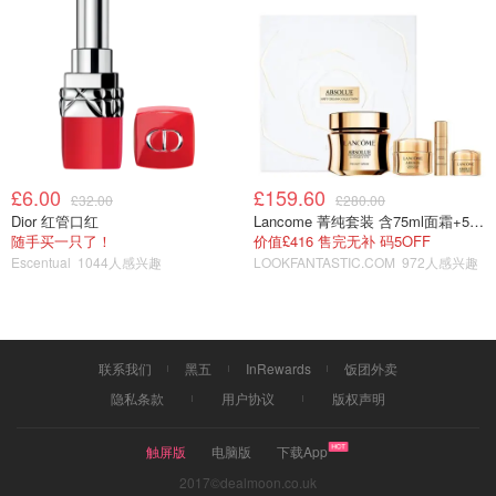
£6.00
£159.60
£32.00
£280.00
Dior 红管口红
Lancome 菁纯套装 含75ml面霜+5ml精华+5ml眼霜
随手买一只了！
价值£416 售完无补 码5OFF
Escentual
1044人感兴趣
LOOKFANTASTIC.COM
972人感兴趣
联系我们
黑五
InRewards
饭团外卖
隐私条款
用户协议
版权声明
触屏版
电脑版
下载App
2017©dealmoon.co.uk