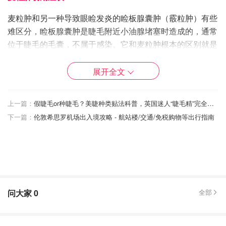
麦粒肿和另一种导致眼睑发炎的睑板腺囊肿（霰粒肿）有些
难区分，睑板腺囊肿是睫毛附近小油腺堵塞时造成的，通常
位于睫毛的毛囊，不属于感染。它和麦粒肿根本的区别就是
会不会引起疼痛，一般麦粒肿比较肿胀疼痛但是睑板腺囊肿
不会。如何判断你得了麦粒肿，大家可以通过下面几种症状
展开全文
来判断：
上一篇：
假睫毛or种睫毛？美睫种类贴法科普，英国迷人“睫毛精”完全指南~
眼睑上出现类似于疖子或丘疹的红色肿块
下一篇：
伦敦希思罗机场出入境攻略 - 航站楼/交通/免税购物等出行指南
眼睑疼痛
眼睑肿胀
眼睛瘙痒流泪
眼睛对光和闪光敏感不适
问大家
0
全部
麦粒肿可以自愈吗？如何治疗麦粒肿？
麦粒肿治疗方法