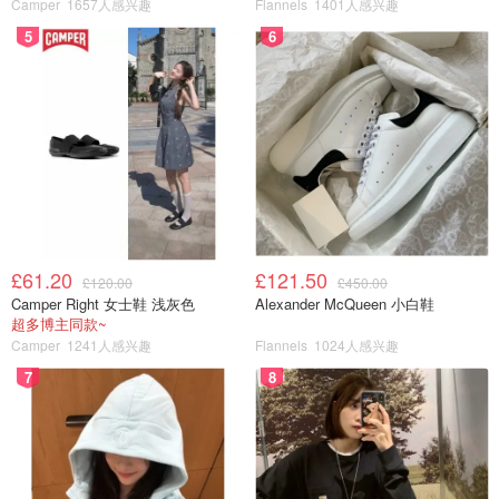
Camper
1657人感兴趣
Flannels
1401人感兴趣
这款Brolene眼药水是社区粉丝们推荐的超好用的麦粒肿救
5
6
星，如果麦粒肿不严重的话连续滴上几天就消除红肿啦！这
款眼药水也是英国GP推荐的家庭常备药，在Boots就可以买
到！一瓶大概5-6镑！（
购买链接
）
£61.20
£121.50
£120.00
£450.00
Camper Right 女士鞋 浅灰色
Alexander McQueen 小白鞋
超多博主同款~
Camper
1241人感兴趣
Flannels
1024人感兴趣
7
8