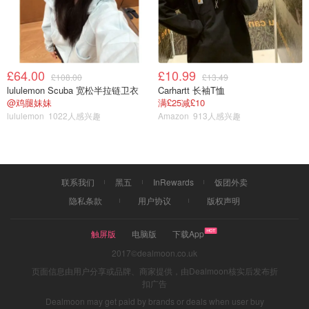
£64.00
£10.99
£108.00
£13.49
lululemon Scuba 宽松半拉链卫衣
Carhartt 长袖T恤
图片来源于社区粉丝@熙熙沼泽，版权属于原作者
@鸡腿妹妹
满£25减£10
lululemon
1022人感兴趣
Amazon
913人感兴趣
联系我们
黑五
InRewards
饭团外卖
隐私条款
用户协议
版权声明
触屏版
电脑版
下载App
2017©dealmoon.co.uk
页面信息由用户分享或品牌、商家提供，由Dealmoon核实后发布折
扣广告
Dealmoon may get paid by brands or deals when user buy