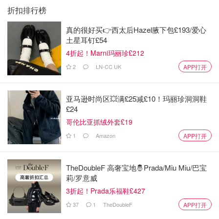
注意事项：
在长了麦粒肿时大家需要避免佩戴隐形眼镜和化
折扣排行榜
妆也不要涂抹眼霜，这会刺激眼睛并且推迟麦粒肿的好转。
真的很好买👉西太后Hazel腋下包£193/爱心
土星耳钉£54
4折起！Marni玛丽珍£212
2
LN-CC UK
APP打开
亚马逊时尚区💥满£25减£10！玛丽珍洞洞鞋
£24
哥伦比亚抓绒外套£19
1
Amazon
APP打开
TheDoubleF 高奢宝地🤴Prada/Miu Miu/巴宝
莉/罗意威
图片来源于@Medical News Today，版权属于原作者
3折起！Prada乐福鞋£427
37
1
TheDoubleF
APP打开
英国麦粒肿GP建议