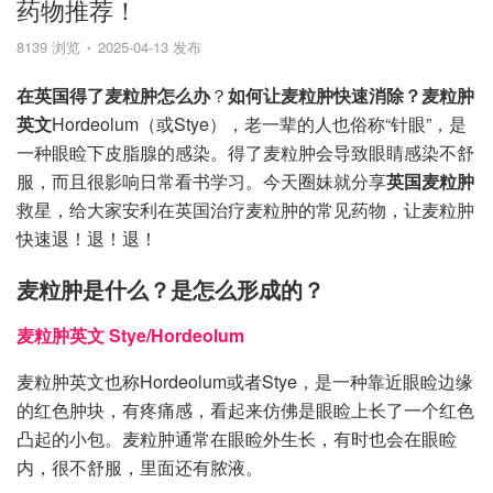
药物推荐！
8139 浏览
2025-04-13 发布
在英国得了麦粒肿怎么办
？
如何让麦粒肿快速消除？麦粒肿
英文
Hordeolum（或Stye），老一辈的人也俗称“针眼”，是
一种眼睑下皮脂腺的感染。得了麦粒肿会导致眼睛感染不舒
服，而且很影响日常看书学习。今天圈妹就分享
英国麦粒肿
救星，给大家安利在英国治疗麦粒肿的常见药物，让麦粒肿
快速退！退！退！
麦粒肿是什么？是怎么形成的？
麦粒肿英文 Stye/Hordeolum
麦粒肿英文也称Hordeolum或者Stye，是一种靠近眼睑边缘
的红色肿块，有疼痛感，看起来仿佛是眼睑上长了一个红色
凸起的小包。麦粒肿通常在眼睑外生长，有时也会在眼睑
内，很不舒服，里面还有脓液。