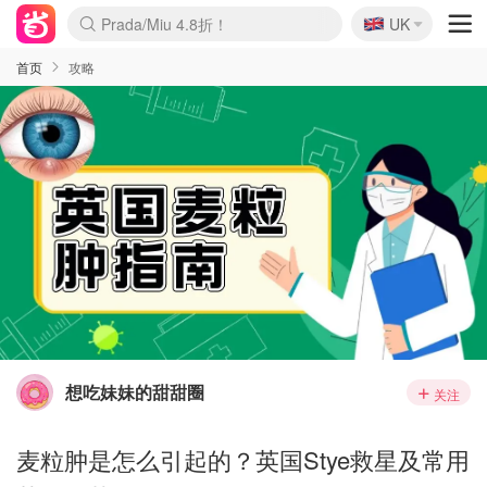
🇬🇧
Prada/Miu 4.8折！
UK
麦卢卡蜂蜜夏促！个位数！
啥？必胜客披萨5折！
首页
攻略
想吃妹妹的甜甜圈
关注
麦粒肿是怎么引起的？英国Stye救星及常用