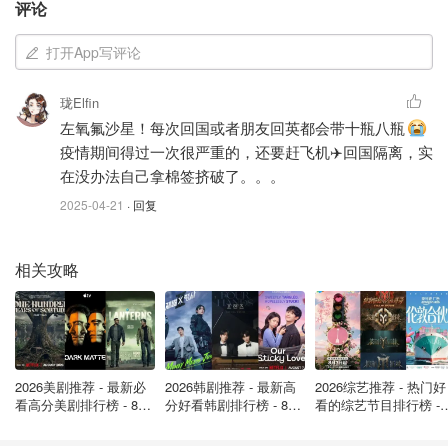
评论
热敷/冷敷：
一般麦粒肿会在几天内破溃消失，
通常1个
打开App写评论
星期就可以自愈
。在麦粒肿的治疗方面也通常以消炎、
抗菌和镇痛为主。一些比较传统的老方法就是可以在初
珑Elfin
期疼痛时冰敷眼睛，在麦粒肿成型恢复期热敷促进血液
左氧氟沙星！每次回国或者朋友回英都会带十瓶八瓶
循环加速炎症排出缓解肿胀。
疫情期间得过一次很严重的，还要赶飞机✈️回国隔离，实
在没办法自己拿棉签挤破了。。。
用温和的肥皂水清洗眼睑：
选择温和无添加的婴儿无泪
洗发水（
购买链接
）或者采用温和的肥皂和温水清
2025-04-21
· 回复
洗眼周。大家也可以用棉棒和毛巾清洁眼睑，帮助油脂
清洁。大家也可以用生理盐水清洁眼睛，帮助促进细菌
相关攻略
膜的分解。
温暖的茶包热敷:
根据爱喝茶的英国人推荐，大家可以
用家里的红茶包热敷眼睛，红茶可以消除眼睛肿胀具有
一定的抗菌作用。烧开水后将茶包浸泡1分钟，当茶包
2026美剧推荐 - 最新必
2026韩剧推荐 - 最新高
2026综艺推荐 - 热门好
冷却到足够敷在眼睛上的温度把茶包放置眼周敷5-10分
看高分美剧排行榜 - 8月
分好看韩剧排行榜 - 8月
看的综艺节目排行榜 - 
钟。
最新: 《​​足球教练 》第
最新：丁海寅《我的荒
月最新:《​​伦敦合伙人
四季回归！
糖恋爱 》上线❣️
回归啦