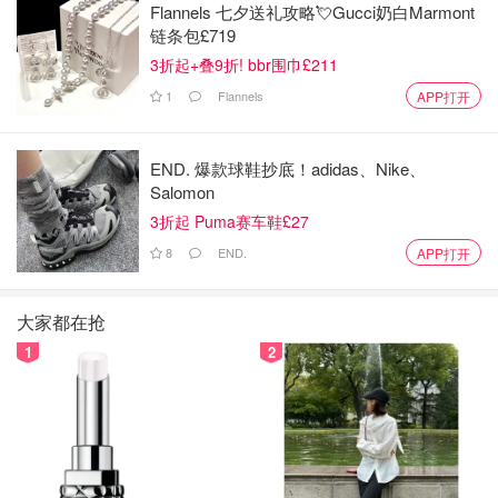
Flannels 七夕送礼攻略💘Gucci奶白Marmont
必要时将你转介给专科医院的眼科专家
链条包£719
3折起+叠9折! bbr围巾£211
除了GP外，其实麦粒肿这样的小病大家可以在Boots或者一
些家附近的药店直接咨询药剂师买药。
1
Flannels
APP打开
英国麦粒肿救星 - 消炎眼药水及药品推荐
END. 爆款球鞋抄底！adidas、Nike、
Salomon
虽然大家可以尝试让麦粒肿自愈或者寻求GP的帮助，但是
3折起 Puma赛车鞋£27
在麦粒肿不太严重的时候大家可以用下面几种在Boots或者
在商店就可以买到麦粒肿救星来进行急救！下面就让圈妹为
8
END.
APP打开
大家介绍一下英国麦粒肿救星以及常见药物！
大家都在抢
1. 英国诺氟沙星眼药水
Ofloxacin Eye Drops
1
2
大家在国内麦粒肿或者眼睛发炎经常使用的滴眼液就是诺氟
沙星滴眼液，诺氟沙星眼药水通过抑制细菌的DNA旋转酶
和DNA复制而发挥作用。可以用于治疗眼睑炎、外睑腺
炎、泪囊炎、结膜炎、内睑腺炎、角膜炎等症状。诺氟沙星
眼药水的英文是 Ofloxacin Eye Drops，在英国诺氟沙星不