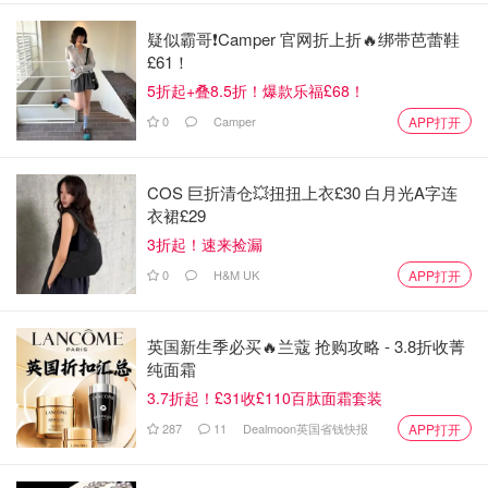
当然麦粒肿特别严重或者疼痛影响看书学习或者正常生活必
疑似霸哥❗️Camper 官网折上折🔥绑带芭蕾鞋
要情况下是需要看GP或者购买一些非处方药，红霉素软膏
£61！
和氧氟沙星滴眼液来治疗麦粒肿。如果想减轻疼痛还可以吃
5折起+叠8.5折！爆款乐福£68！
布洛芬或者扑热息痛等止痛药缓解。那么什么情况下大家最
0
Camper
APP打开
好去看GP寻求专业治疗呢？NHS网页给出了如下几个情
况：
COS 巨折清仓💥扭扭上衣£30 白月光A字连
眼睑持续疼痛肿胀
衣裙£29
3折起！速来捡漏
几周内麦粒肿没有自愈和好转
0
H&M UK
APP打开
麦粒肿严重影响视力
点击查看NHS建议
英国新生季必买🔥兰蔻 抢购攻略 - 3.8折收菁
纯面霜
英国GP治疗麦粒肿的方法通常是会采用如下方法:
3.7折起！£31收£110百肽面霜套装
用一根经过消毒的细针头爆破麦粒肿
287
11
Dealmoon英国省钱快报
APP打开
去除最靠近麦粒肿的睫毛