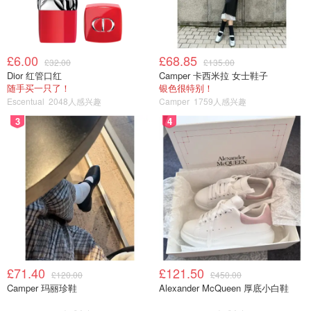
属于大家可以自己买到的非处方药，是需要咨询医师才可以
使用的。大家可以尝试使用Amazon Pharmacy去获取诺氟
沙星滴眼液，或者在国内携带或者寻找华人药店购买。（
£6.00
£68.85
£32.00
£135.00
Amazon查看
）
Dior 红管口红
Camper 卡西米拉 女士鞋子
随手买一只了！
银色很特别！
Escentual
2048人感兴趣
Camper
1759人感兴趣
3
4
图片来源于@Amazon，版权属于原作者
£71.40
£121.50
£120.00
£450.00
Camper 玛丽珍鞋
Alexander McQueen 厚底小白鞋
2. Boots眼药水
Brolene