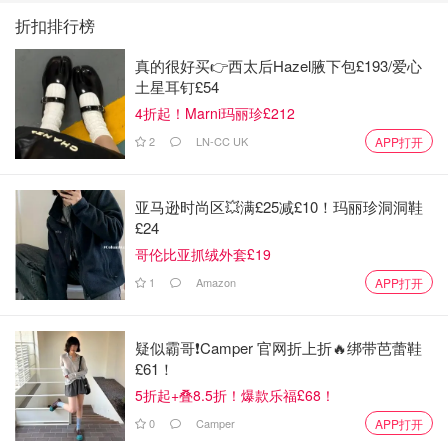
折扣排行榜
真的很好买👉西太后Hazel腋下包£193/爱心
土星耳钉£54
4折起！Marni玛丽珍£212
2
LN-CC UK
APP打开
亚马逊时尚区💥满£25减£10！玛丽珍洞洞鞋
£24
哥伦比亚抓绒外套£19
1
Amazon
APP打开
疑似霸哥❗️Camper 官网折上折🔥绑带芭蕾鞋
£61！
5折起+叠8.5折！爆款乐福£68！
0
Camper
APP打开