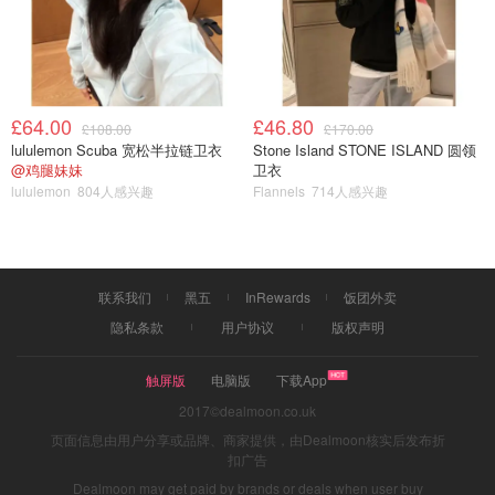
£64.00
£46.80
£108.00
£170.00
lululemon Scuba 宽松半拉链卫衣
Stone Island STONE ISLAND 圆领
@鸡腿妹妹
卫衣
lululemon
804人感兴趣
Flannels
714人感兴趣
联系我们
黑五
InRewards
饭团外卖
隐私条款
用户协议
版权声明
触屏版
电脑版
下载App
2017©dealmoon.co.uk
页面信息由用户分享或品牌、商家提供，由Dealmoon核实后发布折
扣广告
Dealmoon may get paid by brands or deals when user buy