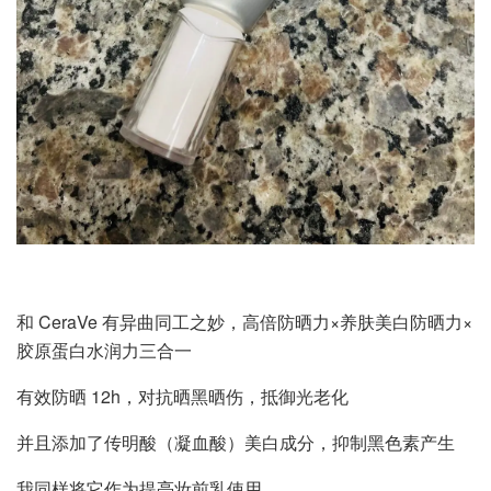
和 CeraVe 有异曲同工之妙，高倍防晒力×养肤美白防晒力×
胶原蛋白水润力三合一
有效防晒 12h，对抗晒黑晒伤，抵御光老化
并且添加了传明酸（凝血酸）美白成分，抑制黑色素产生
我同样将它作为提亮妆前乳使用