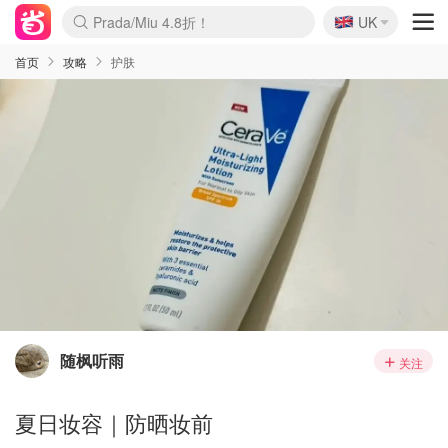
🇬🇧
Prada/Miu 4.8折！
UK
麦卢卡蜂蜜夏促！个位数！
啥？必胜客披萨5折！
首页
攻略
护肤
随枫听雨
关注
夏日妆容｜防晒妆前