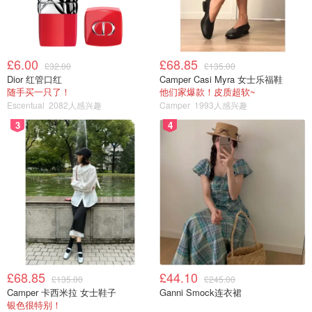
£6.00
£68.85
£32.00
£135.00
Dior 红管口红
Camper Casi Myra 女士乐福鞋
随手买一只了！
他们家爆款！皮质超软~
Escentual
2082人感兴趣
Camper
1993人感兴趣
3
4
£68.85
£44.10
£135.00
£245.00
Camper 卡西米拉 女士鞋子
Ganni Smock连衣裙
银色很特别！