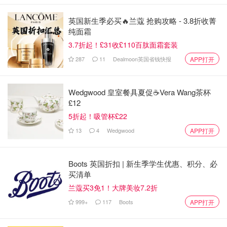
英国新生季必买🔥兰蔻 抢购攻略 - 3.8折收菁
纯面霜
3.7折起！£31收£110百肽面霜套装
287
11
Dealmoon英国省钱快报
APP打开
Wedgwood 皇室餐具夏促☕️Vera Wang茶杯
£12
5折起！吸管杯£22
13
4
Wedgwood
APP打开
Boots 英国折扣 | 新生季学生优惠、积分、必
买清单
兰蔻买3免1！大牌美妆7.2折
999+
117
Boots
APP打开