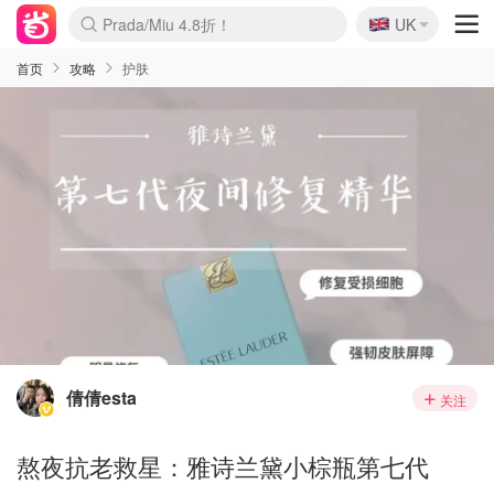
🇬🇧
Prada/Miu 4.8折！
UK
麦卢卡蜂蜜夏促！个位数！
啥？必胜客披萨5折！
首页
攻略
护肤
倩倩esta
关注
熬夜抗老救星：雅诗兰黛小棕瓶第七代