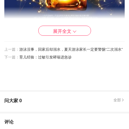
图片来源：官方宣传图
展开全文
雅诗兰黛第七代小棕瓶是2020年发布的，主打抗老跟修复
受损皮肤。
上一篇：
游泳没事，回家后却溺水，夏天游泳家长一定要警惕“二次溺水”
下一篇：
育儿经验：过敏引发哮喘进急诊
问大家
0
全部
评论