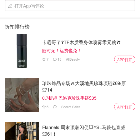
打开App写评论
折扣排行榜
卡霸哥了❓TF木质香身体喷雾零元购❓❗
随时无！运费也免！
7
15
AllBeauty
APP打开
图片来源于官方宣传图
珍珠饰品专场🦪大溪地黑珍珠项链£69/原
£714
0.7折起 巴洛克珍珠手链£35
5
Secret Sales
APP打开
我们要先了解下抗老的成分。
A醇、胜肽和玻色因三大抗老成分，是这两年前抗老界的大
Flannels 周末顶奢闪促💥YSL马鞍包直减
红人。如果仔细研究每个成分的优缺点，想要温和高效抗
£961！
老，还真就得一-肽类。