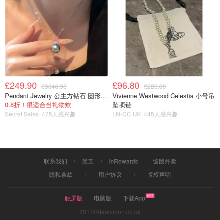
£249.90
£96.80
£3046.90
£220.00
Pendant Jewelry 公主方钻石 圆形大溪地珍珠吊坠 11-12mm
Vivienne Westwood Celestia 小号吊
0.8折！很适合当礼物欸
坠项链
Secret Sales
475人感兴趣
LN-CC UK
445人感兴趣
联系我们
黑五
InRewards
饭团外卖
隐私条款
用户协议
版权声明
触屏版
电脑版
下载App
2017©dealmoon.co.uk