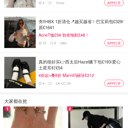
4
Crocs
APP打开
夯‼️HBX 1折清仓📍越买越省！巴宝莉包£329/
原£1641
AcneT恤£56 勃肯拖鞋£48！
15
6
HBX
APP打开
真的很好买👉西太后Hazel腋下包£193/爱心
土星耳钉£54
4折起+叠8折 Marni玛丽珍£212
第七代小棕瓶精华的诞生旨在终结各个版本小棕瓶之间的争
4
LN-CC UK
APP打开
议。为了达到这一目标，第七代添加了三肽
（tripeptide32）成分。
大家都在抢
首先，有了三肽成分的第七代小棕瓶，液体的颜色略微偏
1
2
红，同时提升了保湿效果。三肽成分的加入使得产品更具滋
润功效。