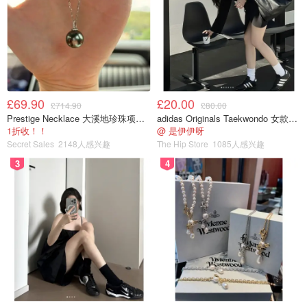
其次，新添加了猴面包树（ADANSONIA DIGITATA）籽提
取物，其中含有维持皮肤microRNA所需的关键酶。这种提
取物能够激活microRNA-146a，进而加速基因修护过程，
自动修护细胞损伤。同时，它还能促进胶原蛋白的合成，激
活皮肤细胞的新生。
£69.90
£20.00
£714.90
£80.00
需要注意的是，这两个成分（三肽和猴面包树籽提取物）也
Prestige Necklace 大溪地珍珠项链 10-11mm
adidas Originals Taekwondo 女款黑色运动鞋
是“高能小棕瓶”的核心成分。在某种程度上，第七代小棕瓶
1折收！！
@ 是伊伊呀
可以看作是第六代小棕瓶和高能小棕瓶的合体，融合了它们
Secret Sales
2148人感兴趣
The Hip Store
1085人感兴趣
的优点。
3
4
另外，第七代小棕瓶还对保湿成分进行了调整。部分聚乙二
醇-75被聚乙二醇-8取代，这样做提升了产品的稳定性，并
且对肤感的影响非常小。
通过这些改进，第七代小棕瓶精华能够为肌肤带来更好的保
湿效果、快速修护细胞损伤以及促进皮肤细胞的新生。它集
合了先前版本的优点，并经过调整以提供更稳定和令人满意