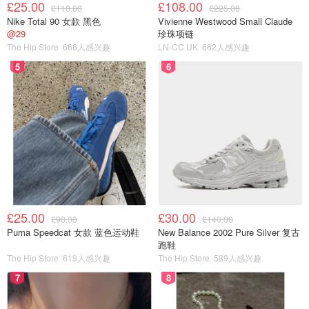
的使用体验。
£25.00
£108.00
£110.00
£225.00
Nike Total 90 女款 黑色
Vivienne Westwood Small Claude
@29
珍珠项链
The Hip Store
666人感兴趣
LN-CC UK
662人感兴趣
5
6
£25.00
£30.00
£90.00
£140.00
Puma Speedcat 女款 蓝色运动鞋
New Balance 2002 Pure Silver 复古
跑鞋
The Hip Store
619人感兴趣
The Hip Store
589人感兴趣
7
8