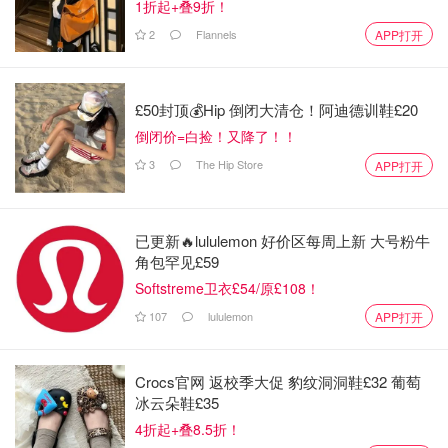
1折起+叠9折！
2
Flannels
APP打开
£50封顶💰Hip 倒闭大清仓！阿迪德训鞋£20
倒闭价=白捡！又降了！！
3
The Hip Store
APP打开
已更新🔥lululemon 好价区每周上新 大号粉牛
角包罕见£59
Softstreme卫衣£54/原£108！
107
lululemon
APP打开
Crocs官网 返校季大促 豹纹洞洞鞋£32 葡萄
冰云朵鞋£35
4折起+叠8.5折！