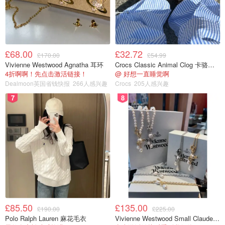
£68.00
£32.72
£170.00
£54.99
Vivienne Westwood Agnatha 耳环
Crocs Classic Animal Clog 卡骆驰动物印花洞洞鞋
4折啊啊！先点击激活链接！
@ 好想一直睡觉啊
Dealmoon英国省钱快报
266人感兴趣
Crocs
205人感兴趣
7
8
£85.50
£135.00
£190.00
£225.00
Polo Ralph Lauren 麻花毛衣
Vivienne Westwood Small Claude 珍珠项链