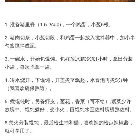
1. 准备猪里脊（1.5-2cup)，一个鸡蛋，小葱5根。
2. 猪肉切条，小葱切段，和鸡蛋一起放入搅拌器中，加小半
勺盐搅拌成泥。
3. 一碗水，开始包馄饨。包好放冰箱冷冻1小时，拿出分装
小袋，每次吃拿一袋。
4. 冷水烧开，下馄饨，开盖煮至飘起，水冒泡再煮5分钟
（我喜欢确保熟透）。
5. 煮馄饨时，另备虾皮，葱花，香菜（可不给）,紫菜少许
放碗中。馄饨煮好，变小火，舀馄饨水至佐料碗烫熟佐料。
6.关火分装馄饨，最后给生抽和醋，喜欢辣的给点辣椒酱，
就可享用了。