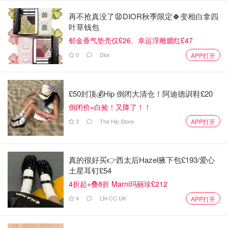
再不抢真没了😧DIOR秋季限定🍀变相白拿四
叶草钱包
郁金香气垫壳仅£26、幸运浮雕腮红£47
0
Dior
APP打开
£50封顶💰Hip 倒闭大清仓！阿迪德训鞋£20
倒闭价=白捡！又降了！！
3
The Hip Store
APP打开
真的很好买👉西太后Hazel腋下包£193/爱心
土星耳钉£54
4折起+叠8折 Marni玛丽珍£212
4
LN-CC UK
APP打开