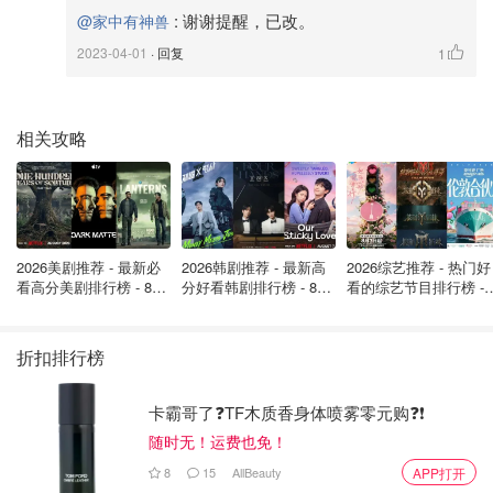
:
谢谢提醒，已改。
@家中有神兽
2023-04-01
· 回复
1
相关攻略
2026美剧推荐 - 最新必
2026韩剧推荐 - 最新高
2026综艺推荐 - 热门好
看高分美剧排行榜 - 8月
分好看韩剧排行榜 - 8月
看的综艺节目排行榜 - 
最新: 《​​足球教练 》第
最新：丁海寅《我的荒
月最新:《​​伦敦合伙人
四季回归！
糖恋爱 》上线❣️
回归啦
折扣排行榜
卡霸哥了❓TF木质香身体喷雾零元购❓❗
随时无！运费也免！
8
15
AllBeauty
APP打开