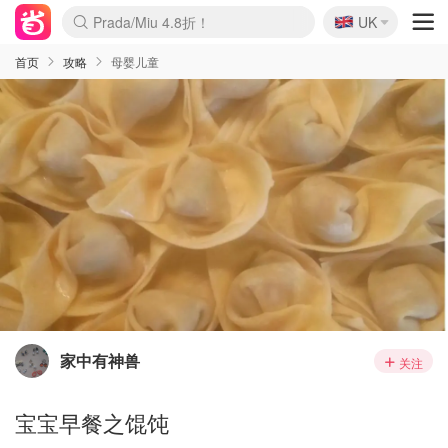
🇬🇧
Prada/Miu 4.8折！
UK
麦卢卡蜂蜜夏促！个位数！
啥？必胜客披萨5折！
首页
攻略
母婴儿童
家中有神兽
关注
宝宝早餐之馄饨