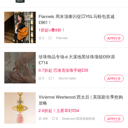
Flannels 周末顶奢闪促💥YSL马鞍包直减
£961！
1折起+叠9折！
2
Flannels
APP打开
珍珠饰品专场🦪大溪地黑珍珠项链£69/原
£714
0.7折起 巴洛克珍珠手链£35
5
1
Secret Sales
APP打开
Vivienne Westwood 西太后 | 英国新生季抢购
攻略
2.6折起！土星耳钉£54
455
8
Dealmoon英国省钱快报
APP打开