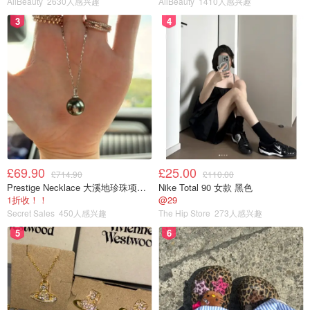
AllBeauty
2630人感兴趣
AllBeauty
1410人感兴趣
3
4
£69.90
£25.00
£714.90
£110.00
Prestige Necklace 大溪地珍珠项链 10-11mm
Nike Total 90 女款 黑色
1折收！！
@29
Secret Sales
450人感兴趣
The Hip Store
273人感兴趣
5
6