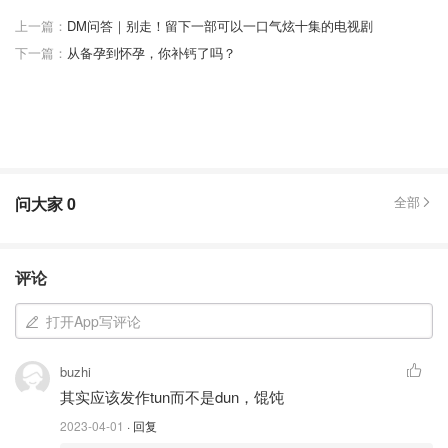
上一篇：
DM问答｜别走！留下一部可以一口气炫十集的电视剧
下一篇：
从备孕到怀孕，你补钙了吗？
问大家
0
全部
评论
打开App写评论
buzhi
其实应该发作tun而不是dun，馄饨
2023-04-01
· 回复