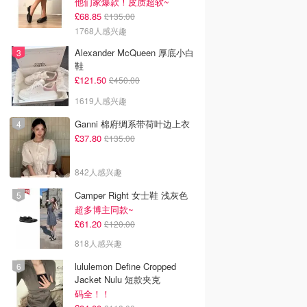
他们家爆款！皮质超软~
£68.85
£135.00
1768人感兴趣
Alexander McQueen 厚底小白
鞋
£121.50
£450.00
1619人感兴趣
Ganni 棉府绸系带荷叶边上衣
£37.80
£135.00
842人感兴趣
Camper Right 女士鞋 浅灰色
超多博主同款~
£61.20
£120.00
818人感兴趣
lululemon Define Cropped
Jacket Nulu 短款夹克
码全！！