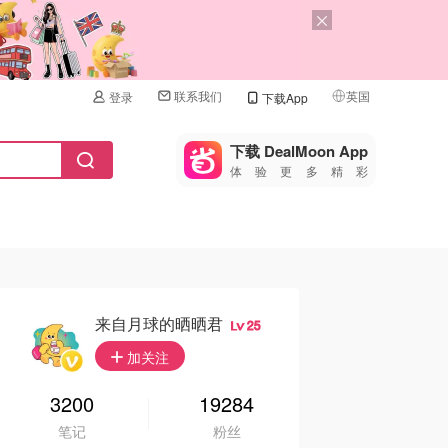
联系我们
英国
登录
下载App
🇺🇸
美国
下载 DealMoon App
体验更多精彩
🇨🇳
中国
🇨🇦
加拿大
🇬🇧
英国
🇩🇪
德国
来自月球的晒晒君
25
🇫🇷
加关注
法国
🇮🇹
3200
19284
意大利
笔记
粉丝
🇦🇺
澳洲