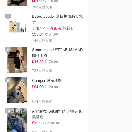
£84.00
£118.00
768人感兴趣
Estee Lauder 夏日护肤彩妆礼
盒
价值151！有正装小棕瓶！
£35.64
£151.00
746人感兴趣
Stone Island STONE ISLAND
圆领卫衣
£46.80
£170.00
722人感兴趣
Camper 玛丽珍鞋
£84.00
£120.00
674人感兴趣
Arc'teryx Squamish 连帽夹克
黑蓝色
£127.50
£180.00
630人感兴趣