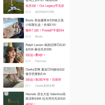
低至3折！Our Legacy罕见折
0
SEVENSTORE
Boots 美妆爆降🚨£35收正装
小棕瓶礼盒！价值£151
额外7.2折！Prada护手霜£34
0
Boots
Ralph Lauren 疯批狂降💥白衬
衫£36 麻花毛衣£85
2折起+叠9折！
0
Flannels
Clarks官网 夏促💥玛丽珍£22
镂空芭蕾鞋£16
3折起+第2双半价！百搭舒
服！
1
Clarks英国官网
Harrods 清仓大促 Valentino高
跟凉鞋£495 拉夫劳伦毛衣£43
4折起！