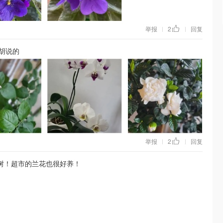
举报
2
回复
|
|
胡说的
举报
2
回复
|
|
发财树！超市的兰花也很好养！