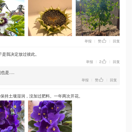
举报
赞
回复
|
|
于是我决定放过彼此。
举报
2
回复
|
|
也是….
举报
赞
回复
|
|
，保持土壤湿润，没加过肥料。一年两次开花。