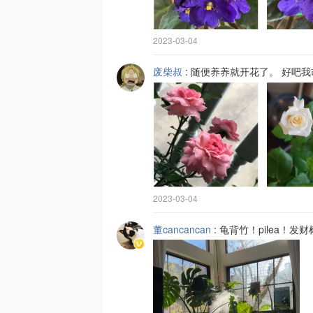
2023-03-04
废柴叔
:
随便养养就开花了。 好吧我
2023-03-04
董cancancan
:
龟背竹！pilea！