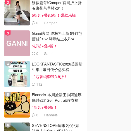
疑似霸哥❗️Camper 官网折上折
🔥绑带芭蕾鞋£61！
5折起+叠8.5折！爆款乐福
£68！
0
Camper
Ganni官网 终极折上折❗️铆钉芭
蕾鞋£162 蝴蝶结上衣£74
5折起+叠9折！
0
Ganni
LOOKFANTASTIC2026英国新
生季 | 每日低价必买榜
兰蔻菁纯套装3.8折！
112
LOOKFANTASTIC.COM
Flannels 本周捡漏王👍阿迪厚
底鞋£27 Self Portrait连衣裙
£63
1折起+叠9折！
0
Flannels
SEVENSTORE周末闪促⚡️始
祖鸟上衣£127 NB鞋£38