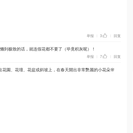
举报
3
回复
|
|
 懒到极致的话，就连假花都不要了（毕竟积灰呢）！
举报
7
回复
|
|
在花園、花壇、花盆或斜坡上，在春天開出非常艷麗的小花朵🌸