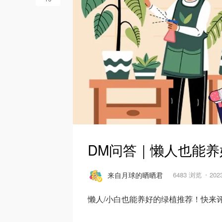
DM问答｜懒人也能
来自月球的晒晒君
6483 浏览
202
懒人/小白也能养好的绿植推荐！快来