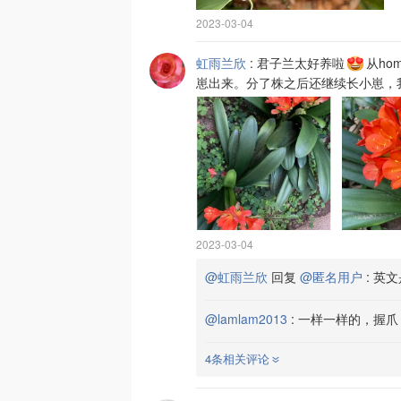
2023-03-04
虹雨兰欣
:
君子兰太好养啦
从ho
崽出来。分了株之后还继续长小崽，
2023-03-04
@虹雨兰欣
回复
@匿名用户
:
英文是 
@lamlam2013
:
一样一样的，握爪
4条相关评论