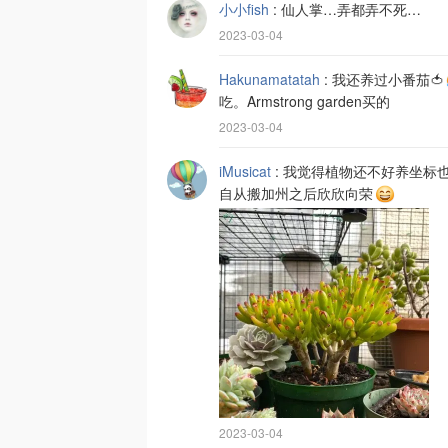
小小fish
:
仙人掌…弄都弄不死…
2023-03-04
Hakunamatatah
:
我还养过小番茄🍅
吃。Armstrong garden买的
2023-03-04
iMusicat
:
我觉得植物还不好养坐标
自从搬加州之后欣欣向荣
2023-03-04