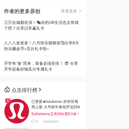
作者的更多原创
查看更多
🇳🇿
新西兰
🇬🇧全城都在演！🎭你的UK生活也太有戏
了吧？分享日常赢礼卡
八八八发发发！八月快乐狠狠发🥰分享8月
快乐赚金币+瓜分礼卡啦~
开学有“备”而来，装备必须安排！ 😎 分享
开学必备好物瓜分专属礼卡
点击排行榜
已更新🔥lululemon 好价区每
周上新 大号粉牛角包罕见£59
Softstreme卫衣£54/原£108！
0
lululemon