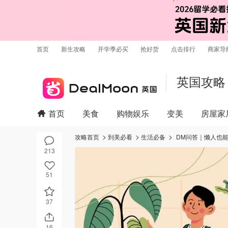
首页
新生攻略
开学季必买
抢好货
点击排行
商家导
英国攻略
首页
美食
购物娱乐
变美
房屋家
攻略首页
到美必看
生活必备
DM问答｜懒人也
213
51
37
16