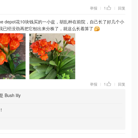
举报
1
回复
|
|
me depot花10块钱买的一小盆，胡乱种在前院，自己长了好几个小
我已经没劲再把它刨出来分株了，就这么长着算了
举报
1
回复
|
|
Bush lily
！