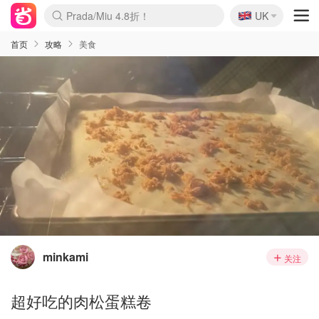
🇬🇧
Prada/Miu 4.8折！
UK
麦卢卡蜂蜜夏促！个位数！
啥？必胜客披萨5折！
首页
攻略
美食
minkami
关注
超好吃的肉松蛋糕卷