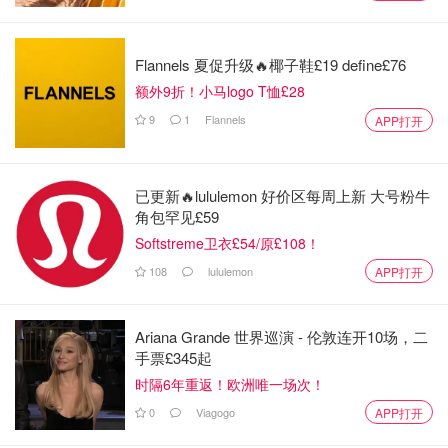
Flannels 夏促升级🔥椰子鞋£19 define£76
额外9折！小马logo T恤£28
9
1
Flannels
APP打开
已更新🔥lululemon 好价区每周上新 大号粉牛
角包罕见£59
Softstreme卫衣£54/原£108！
108
lululemon
APP打开
Ariana Grande 世界巡演 - 伦敦连开10场，二
手票£345起
时隔6年重返！欧洲唯一场次！
0
Viagogo
APP打开