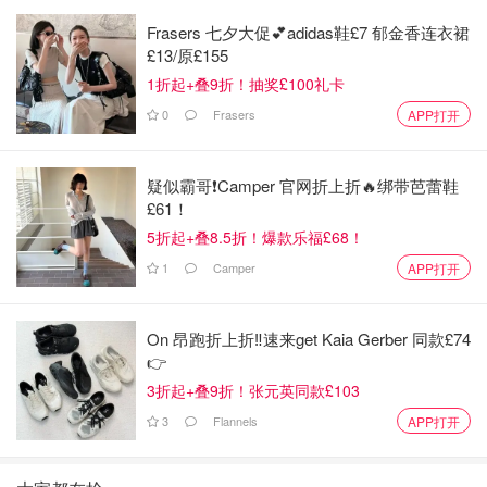
Frasers 七夕大促💕adidas鞋£7 郁金香连衣裙
£13/原£155
1折起+叠9折！抽奖£100礼卡
0
Frasers
APP打开
疑似霸哥❗️Camper 官网折上折🔥绑带芭蕾鞋
£61！
5折起+叠8.5折！爆款乐福£68！
1
Camper
APP打开
On 昂跑折上折‼️速来get Kaia Gerber 同款£74
👉
3折起+叠9折！张元英同款£103
3
Flannels
APP打开