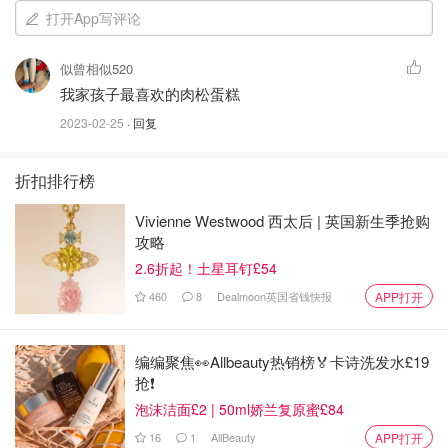
打开App写评论
似曾相似520
我家孩子最喜欢的肉松蛋糕
2023-02-25
· 回复
折扣排行榜
Vivienne Westwood 西太后 | 英国新生季抢购
攻略
2.6折起！土星耳钉£54
460
8
Dealmoon英国省钱快报
APP打开
编编聚焦👀Allbeauty热销榜🏅卡诗洗发水£19
抢❗
泡沫洁面£2 | 50ml娇兰复原蜜£84
16
1
AllBeauty
APP打开