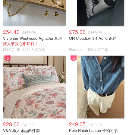
£54.40
£75.00
£170.00
£150.00
Vivienne Westwood Agnatha 耳环
ON Cloudswift 4 Ad 女跑鞋
情人节款心形耳钉！
LN-CC UK
1551人感兴趣
Flannels
1496人感兴趣
5
6
£28.00
£49.05
£40.00
£109.00
V&A 单人床品两件套
Polo Ralph Lauren 长袖衬衫