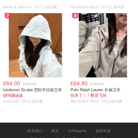
Marks & Spencer
1217人感兴趣
Bernardelli Store
1215人感兴趣
7
8
£64.00
£64.80
£108.00
£144.00
lululemon Scuba 宽松半拉链卫衣
Polo Ralph Lauren 长袖卫衣
@鸡腿妹妹
惊呆了！！断货飞快
lululemon
961人感兴趣
Bernardelli Store
790人感兴趣
联系我们
黑五
InRewards
饭团外卖