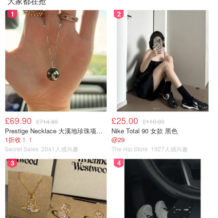
大家都在抢
1
2
£69.90
£25.00
£714.90
£110.00
Prestige Necklace 大溪地珍珠项链 10-11mm
Nike Total 90 女款 黑色
1折收！！
@29
Secret Sales
2041人感兴趣
The Hip Store
1927人感兴趣
3
4