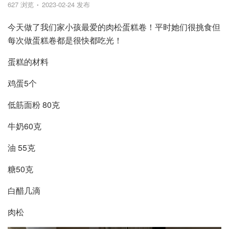
627 浏览
2023-02-24 发布
今天做了我们家小孩最爱的肉松蛋糕卷！平时她们很挑食但
每次做蛋糕卷都是很快都吃光！
蛋糕的材料
鸡蛋5个
低筋面粉 80克
牛奶60克
油 55克
糖50克
白醋几滴
肉松