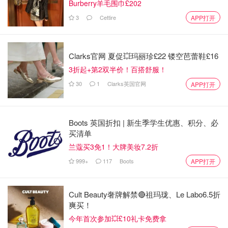
Burberry羊毛围巾£202
3
Cettire
APP打开
Clarks官网 夏促💥玛丽珍£22 镂空芭蕾鞋£16
3折起+第2双半价！百搭舒服！
30
1
Clarks英国官网
APP打开
Boots 英国折扣 | 新生季学生优惠、积分、必
买清单
斯佳唯婷的唇膜膏体的软硬程度介于兰芝和玫瑰花蕾膏之
兰蔻买3免1！大牌美妆7.2折
间，味道是梅子的香甜，这款我一般是在家的时候用，喝水
999+
117
Boots
APP打开
沾掉一些也是甜的。
🌟
西瓜🍉唇膜
TonyMoly 魔法森林
Cult Beauty奢牌解禁🔴祖玛珑、Le Labo6.5折
爽买！
今年首次参加💥£10礼卡免费拿