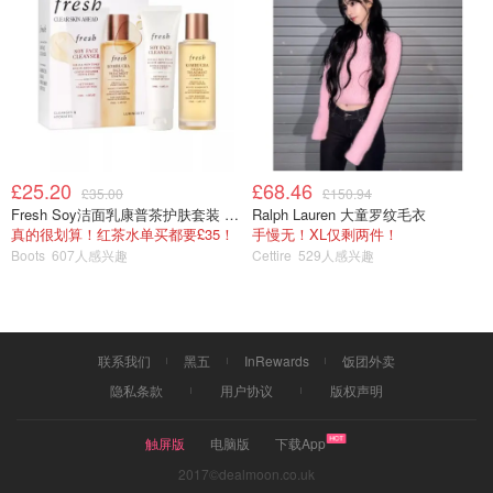
£25.20
£68.46
£35.00
£150.94
Fresh Soy洁面乳康普茶护肤套装 100ml
Ralph Lauren 大童罗纹毛衣
真的很划算！红茶水单买都要£35！
手慢无！XL仅剩两件！
Boots
607人感兴趣
Cettire
529人感兴趣
联系我们
黑五
InRewards
饭团外卖
这款是在娇兰官网买的，玫瑰花香味，淡粉色膏体。这种软
隐私条款
用户协议
版权声明
管包装使用方便，我家属最喜欢这种。但是他不喜欢这个味
道，说用起来像猪油味......我觉得就还好，可能各人对调香
触屏版
电脑版
下载App
的感觉不一样。后来再也没在官网见到过了，应该是限定
2017©dealmoon.co.uk
的，我觉得很好用，可以日常用作唇膏，也可以当唇膜。