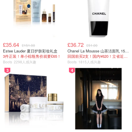
£35.64
£36.72
£151.00
£51.00
Estee Lauder 夏日护肤彩妆礼盒
Chanel La Mousse 山茶洁面乳 150ml
3件正装！单小棕瓶售价就要£65！
回国前买2支！国内¥620！立省近一半！
Boots
2298人感兴趣
Boots
1815人感兴趣
3
4