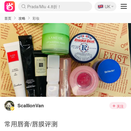
🇬🇧
Prada/Miu 4.8折！
UK
麦卢卡蜂蜜夏促！个位数！
啥？必胜客披萨5折！
首页
攻略
彩妆
ScallionVan
关注
常用唇膏/唇膜评测