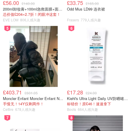
£56.00
£33.75
£140.00
£165.00
200ml卸妆膏+100ml急救面膜+面霜+洁颜布
Odd Mus LD99 连衣裙
总价值£204=2.7折！闭眼冲这套！
EVE LOM
806人感兴趣
Frasers
779人感兴趣
5
6
常用的唇膏有以上几款
lip hero
Guerlain 娇兰
£403.71
£17.28
£601.05
£24.00
Moncler Enfant Moncler Enfant New Aubert 连帽羽绒服
Kiehl's Ultra Light Daily UV防晒啫喱 SPF50 PA++++ 60ml
手慢无！14Y仅剩两件！
标错价！原£46！速速拿下
Cettire
678人感兴趣
Boots
664人感兴趣
7
8