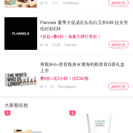
11
1
Cult Beauty
APP打开
Flannels 夏季大促💰石头岛白卫衣£49 拉夫劳
伦衬衫£34
1折起+叠9折！海量大牌打骨折！
13
35
Flannels
APP打开
单瓶9ml+兽首瓶身🚨潘海利根兽首Q香礼盒
上市
叠9折+送3小样！仅£36/瓶
这款是套装拆出的，本来不抱多大希望，取用的时候膏体比
1
Penhaligon's
APP打开
较黏，但是上唇使用感意外的好。这款最好不要用唇刷，需
要手指温度软化一下才好涂开，清爽的西瓜味很好闻。软化
大家都在抢
嘴唇死皮效果特别好～价格也便宜，应该是性价比最高的。
1
2