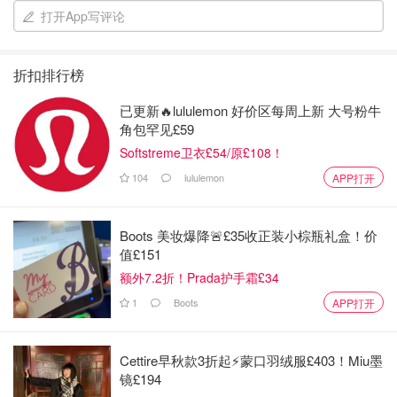
打开App写评论
折扣排行榜
已更新🔥lululemon 好价区每周上新 大号粉牛
角包罕见£59
Softstreme卫衣£54/原£108！
104
lululemon
APP打开
这算是一款万用膏，很早就开始用了，毕竟不是专业的唇
膜，稍微有点油，而且在嘴唇上持久度没那么高，需要经常
Boots 美妆爆降🚨£35收正装小棕瓶礼盒！价
补涂，味道是淡淡的玫瑰花味，平时身上哪有干裂起皮，也
值£151
可以用这个玫瑰花蕾膏救急。
额外7.2折！Prada护手霜£34
1
Boots
APP打开
🌟
唇膜
StriVectin 斯佳唯婷
Cettire早秋款3折起⚡️蒙口羽绒服£403！Miu墨
镜£194