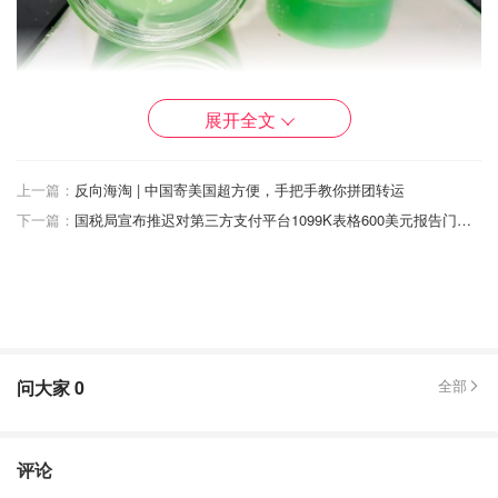
展开全文
兰芝的唇膜备受好评，是很多人的唇膜入门款，对于软化唇
部死皮，滋润唇部有很好的效果。最火的是草莓味的粉色
上一篇：
反向海淘 | 中国寄美国超方便，手把手教你拼团转运
罐，我这款是绿色苹果味的，使用感一样。我一般睡前涂一
下一篇：
国税局宣布推迟对第三方支付平台1099K表格600美元报告门槛的实施
层，第二天一早嘴唇软软的。
🌟
玫瑰花蕾膏
Rosebud Salve
问大家
0
全部
评论