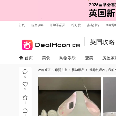
首页
新生攻略
开学季必买
抢好货
点击排行
商家导
英国攻略
首页
美食
购物娱乐
变美
房屋家
攻略首页
母婴儿童
婴幼用品
纯母乳喂养，我的
0
9
1
1