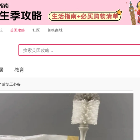
航
英国攻略
社区
兑换商城
居
教育
产后复工必备