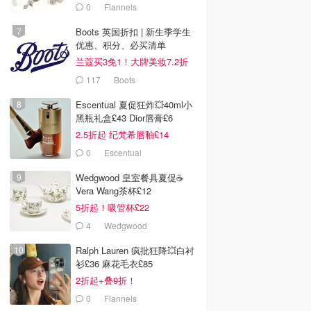
0
Flannels
Boots 英国折扣 | 新生季学生
优惠、积分、必买清单
兰蔻买3免1！大牌美妆7.2折
117
Boots
Escentual 夏促狂炸💥40ml小
黑瓶礼盒£43 Dior唇膏£6
2.5折起 纪梵希唇釉£14
0
Escentual
Wedgwood 皇室餐具夏促☕️
Vera Wang茶杯£12
5折起！吸管杯£22
4
Wedgwood
Ralph Lauren 疯批狂降💥白衬
衫£36 麻花毛衣£85
2折起+叠9折！
0
Flannels