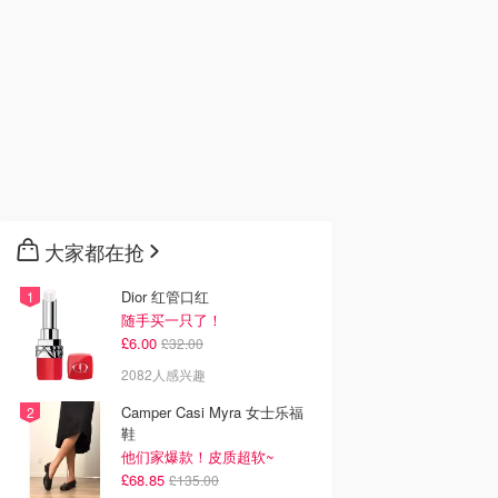
大家都在抢
Dior 红管口红
随手买一只了！
£6.00
£32.00
2082人感兴趣
Camper Casi Myra 女士乐福
鞋
他们家爆款！皮质超软~
£68.85
£135.00