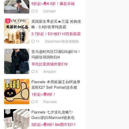
5折起+叠8.5折！爆款乐福
£68！
0
Camper
英国新生季必买🔥兰蔻 抢购攻
略 - 3.8折收菁纯面霜
3.7折起！£31收£110百肽面霜
套装
11
Dealmoon英国省钱快
报
亚马逊时尚区💥满£25减£10！
玛丽珍洞洞鞋£24
哥伦比亚抓绒外套£19
0
Amazon
Flannels 本周捡漏王👍阿迪厚
底鞋£27 Self Portrait连衣裙
£63
1折起+叠9折！
0
Flannels
Flannels 七夕送礼攻略💘
Gucci奶白Marmont链条包
£719
3折起+叠9折! bbr围巾£211