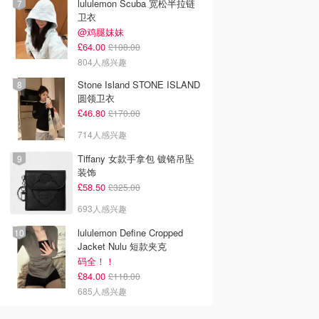
lululemon Scuba 宽松半拉链
卫衣
@鸡腿妹妹
£64.00
£108.00
804人感兴趣
Stone Island STONE ISLAND
圆领卫衣
£46.80
£170.00
714人感兴趣
Tiffany 女款手拿包 镀铬吊坠
装饰
£58.50
£325.00
693人感兴趣
lululemon Define Cropped
Jacket Nulu 短款夹克
码全！！
£84.00
£118.00
685人感兴趣