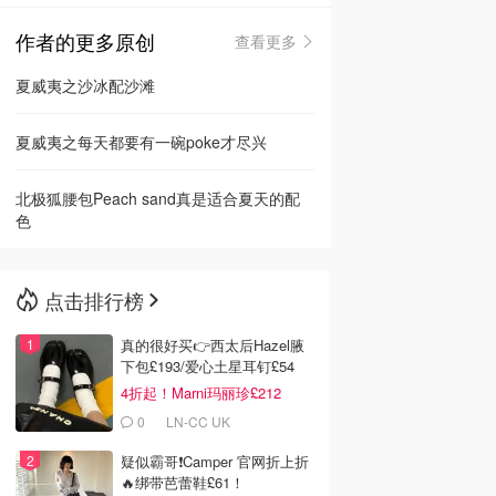
作者的更多原创
查看更多
🇳🇿
新西兰
夏威夷之沙冰配沙滩
夏威夷之每天都要有一碗poke才尽兴
北极狐腰包Peach sand真是适合夏天的配
色
点击排行榜
真的很好买👉西太后Hazel腋
下包£193/爱心土星耳钉£54
4折起！Marni玛丽珍£212
0
LN-CC UK
疑似霸哥❗️Camper 官网折上折
🔥绑带芭蕾鞋£61！