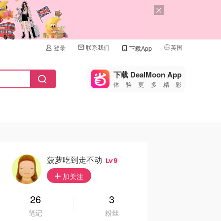
联系我们
英国
登录
下载App
🇺🇸
美国
下载 DealMoon App
体验更多精彩
🇨🇳
中国
🇨🇦
加拿大
🇬🇧
英国
🇩🇪
德国
菠萝吃到走不动
9
🇫🇷
加关注
法国
🇮🇹
26
3
意大利
笔记
粉丝
🇦🇺
澳洲