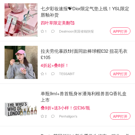
七夕彩妆速报💝Dior限定气垫上线！YSL限定
唇釉补货
四叶草限定美翻🥰
1
Dealmoon英国省钱快报
APP打开
拉夫劳伦暴跌❗️封面同款棒球帽£32 扭花毛衣
£105
4折起+叠8折！
1
TESSABIT
APP打开
单瓶9ml+兽首瓶身🚨潘海利根兽首Q香礼盒
上市
叠9折+送3小样！仅£36/瓶
2
Penhaligon's
APP打开