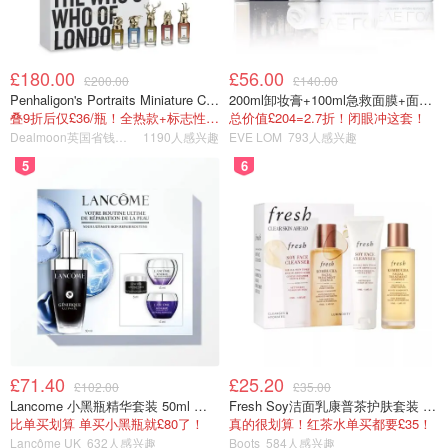
£180.00
£56.00
£200.00
£140.00
Penhaligon's Portraits Miniature Collection 香氛套装 5瓶装
200ml卸妆膏+100ml急救面膜+面霜+洁颜布
叠9折后仅£36/瓶！全热款+标志性兽首头
总价值£204=2.7折！闭眼冲这套！
Dealmoon英国省钱快报
1190人感兴趣
EVE LOM
793人感兴趣
5
6
£71.40
£25.20
£102.00
£35.00
Lancome 小黑瓶精华套装 50ml 价值£162
Fresh Soy洁面乳康普茶护肤套装 100ml
比单买划算 单买小黑瓶就£80了！
真的很划算！红茶水单买都要£35！
Lancôme UK
632人感兴趣
Boots
584人感兴趣