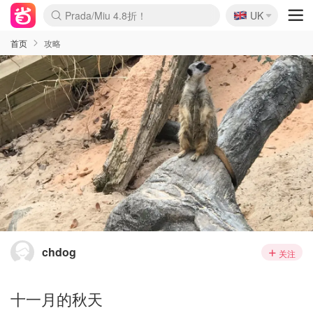
🇬🇧
Prada/Miu 4.8折！
UK
麦卢卡蜂蜜夏促！个位数！
啥？必胜客披萨5折！
首页
攻略
chdog
关注
十一月的秋天