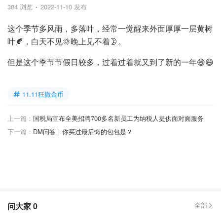
384 浏览
2022-11-10 发布
这个季节多风雨，多落叶，经常一觉醒来外面厚厚一层黄树
叶🍂，白天不见🌞晚上见不着🌛。
但是这个季节节假日较多，过着过着就又到了新的一年😄😄
11.11狂撒金币
上一篇：
国税局宣布全美招聘700多名新员工为纳税人提供面对面服务
下一篇：
DM问答｜你买过最后悔的包包是？
问大家
0
全部