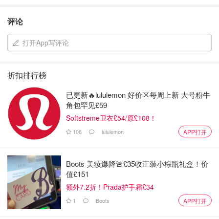
评论
打开App写评论
折扣排行榜
已更新🔥lululemon 好价区每周上新 大号粉牛
角包罕见£59
Softstreme卫衣£54/原£108！
106
lululemon
APP打开
Boots 美妆爆降🚨£35收正装小棕瓶礼盒！价
值£151
额外7.2折！Prada护手霜£34
1
Boots
APP打开