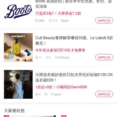
Boots 英国折扣 | 新生季学生优惠、积分、必
买清单
兰蔻买3免1！大牌美妆7.2折
999+
117
Boots
APP打开
Cult Beauty奢牌解禁🔴祖玛珑、Le Labo6.5折
爽买！
今年首次参加💥£10礼卡免费拿
11
1
Cult Beauty
APP打开
大牌连衣裙抄底价💥拉夫劳伦衬衫裙£130 CK
连衣裙£29！
1折起+9折！小鞠同款Ganni£88
4
Frasers
APP打开
大家都在抢