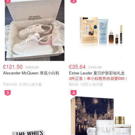
1
2
£121.50
£35.64
£450.00
£151.00
Alexander McQueen 厚底小白鞋
Estee Lauder 夏日护肤彩妆礼盒
3件正装！单小棕瓶售价就要£65！
Flannels
2195人感兴趣
Boots
1282人感兴趣
3
4