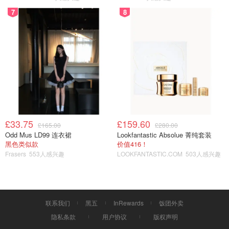
7
8
£33.75
£159.60
£165.00
£280.00
Odd Mus LD99 连衣裙
Lookfantastic Absolue 菁纯套装
黑色类似款
价值416！
Frasers
553人感兴趣
LOOKFANTASTIC.COM
503人感兴趣
联系我们
黑五
InRewards
饭团外卖
隐私条款
用户协议
版权声明