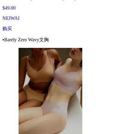
$49.00
NEIWAI
购买
▪️Barely Zero Wavy文胸