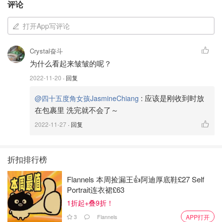
评论
打开App写评论
Crystal奋斗
为什么看起来皱皱的呢？
很开心这次收到品牌和君君的的青睐，进行测评。一直以
2022-11-20
· 回复
来，对于内衣的要求，除了设计外，我更注重舒适感，从剪
裁到面料再到整体的支撑度，一件舒服的内衣，让女性更自
:
应该是刚收到时放
@四十五度角女孩JasmineChiang
在自信。
在包裹里 洗完就不会了～
2022-11-27
· 回复
Made to live in 是NEIWAI的品牌格言，让女性舒适自在的
探索，舒适与简约设计的衣物，穿出现在每个女孩儿的自我
格调，let’s our girl power and women power !
折扣排行榜
Flannels 本周捡漏王👍阿迪厚底鞋£27 Self
Portrait连衣裙£63
1折起+叠9折！
3
Flannels
APP打开