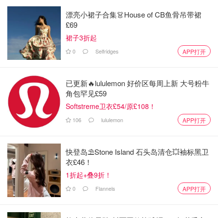
漂亮小裙子合集👗House of CB鱼骨吊带裙
£69
裙子3折起
0
Selfridges
APP打开
这次收到三件NEIWAI单品，分别是
已更新🔥lululemon 好价区每周上新 大号粉牛
Barely Zero Fixed Cup Clasp Bra
角包罕见£59
Softstreme卫衣£54/原£108！
Barely Zero Fixed Cup Wavy Bra
106
lululemon
APP打开
NEIWAI首款科技型生理裤
包裹包装的很精致，也可以看到分别用小盒子和纸质的袋子
快登岛⛱️Stone Island 石头岛清仓💥袖标黑卫
衣£46！
包裹地相当精美
1折起+叠9折！
0
Flannels
APP打开