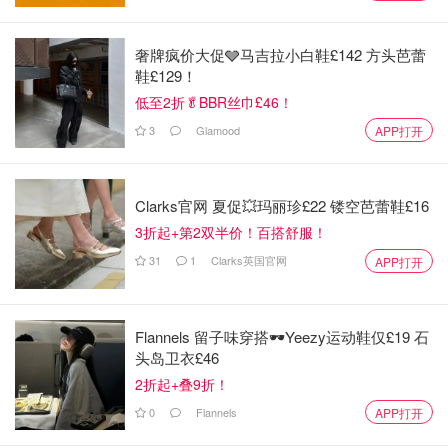
奢牌疯价大促🩶马吉拉小白鞋£142 方头芭蕾
鞋£129！
低至2折🥬BBR丝巾£46！
3
Glamood
APP打开
Clarks官网 夏促💥玛丽珍£22 镂空芭蕾鞋£16
3折起+第2双半价！百搭舒服！
31
1
Clarks英国官网
APP打开
Flannels 留子味穿搭🕶️Yeezy运动鞋仅£19 石
头岛卫衣£46
2折起+叠9折！
0
Flannels
APP打开