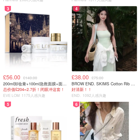
3
4
Clasp 内衣：
具有可以调整的肩带，同时背后有四组排扣，可以自由调整
松紧，颇具弹性度✨
£56.00
£38.00
£140.00
£75.00
200ml卸妆膏+100ml急救面膜+面霜+洁颜布
BROW END. SKIMS Cotton Rib 长款背心连衣裙 薄荷绿
总价值£204=2.7折！闭眼冲这套！
好清新！！
EVE LOM
1175人感兴趣
END.
1092人感兴趣
5
6