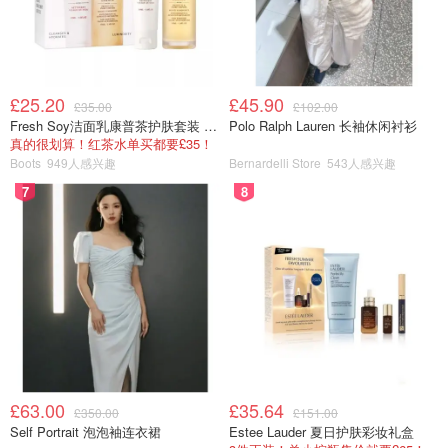
£25.20
£45.90
£35.00
£102.00
Fresh Soy洁面乳康普茶护肤套装 100ml
Polo Ralph Lauren 长袖休闲衬衫
真的很划算！红茶水单买都要£35！
Boots
949人感兴趣
Bernardelli Store
543人感兴趣
7
8
£63.00
£35.64
£350.00
£151.00
Self Portrait 泡泡袖连衣裙
Estee Lauder 夏日护肤彩妆礼盒