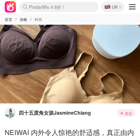
🇬🇧
Prada/Miu 4.8折！
UK
麦卢卡蜂蜜夏促！个位数！
啥？必胜客披萨5折！
首页
攻略
时尚
四十五度角女孩JasmineChiang
关注
NEIWAI 内外令人惊艳的舒适感，真正由内