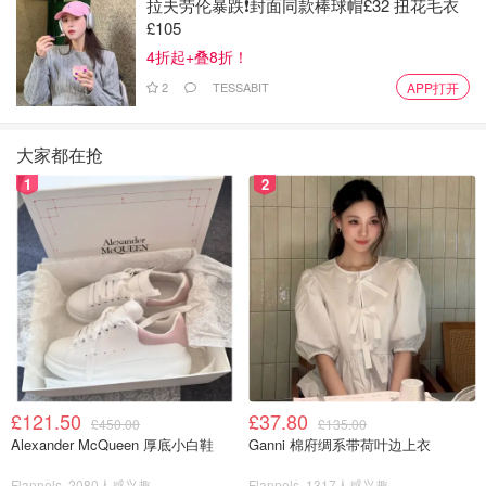
拉夫劳伦暴跌❗️封面同款棒球帽£32 扭花毛衣
£105
4折起+叠8折！
2
TESSABIT
APP打开
大家都在抢
1
2
£121.50
£37.80
£450.00
£135.00
Alexander McQueen 厚底小白鞋
Ganni 棉府绸系带荷叶边上衣
Flannels
2080人感兴趣
Flannels
1317人感兴趣