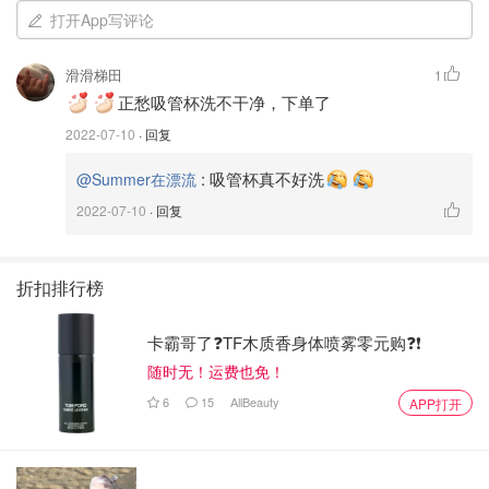
打开App写评论
OXO两款水杯，都是吸管杯
滑滑梯田
1
缺点：1⃣️吸管和杯盖连接处容易积满水垢，滋生细菌，必
正愁吸管杯洗不干净，下单了
须每次都把吸管拔出来认真洗
2022-07-10
· 回复
2⃣️
密封性不好，漏水
:
吸管杯真不好洗
@Summer在漂流
2022-07-10
· 回复
优点：适合低龄幼儿（1-2岁）
折扣排行榜
卡霸哥了❓TF木质香身体喷雾零元购❓❗
随时无！运费也免！
6
15
AllBeauty
APP打开