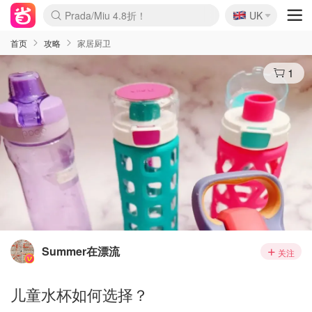
🇬🇧
Prada/Miu 4.8折！
UK
麦卢卡蜂蜜夏促！个位数！
啥？必胜客披萨5折！
首页
攻略
家居厨卫
1
Summer在漂流
关注
儿童水杯如何选择？