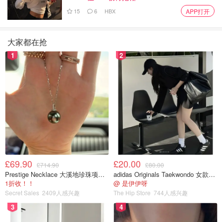
15
6
HBX
APP打开
大家都在抢
1
2
太多小缝连接处
Contigo 水杯大牌，大人小孩都都有，普通塑料的，不锈钢
保温杯，选择特别多。
缺点：最大的缺点还是容易积水垢，而且不OXO积水垢的地
£69.90
£20.00
£714.90
£80.00
方更多，更不好清洗，吸管和杯盖连接处零部件多，如果没
Prestige Necklace 大溪地珍珠项链 10-11mm
adidas Originals Taekwondo 女款黑色运动鞋
1折收！！
@ 是伊伊呀
装好就吸不上水，用了一段时间直接放弃了
Secret Sales
2409人感兴趣
The Hip Store
744人感兴趣
优点：款式好看，图案设计选择多，质量好
3
4