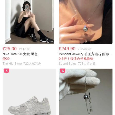
£25.00
£249.90
£110.00
£3046.90
Nike Total 90 女款 黑色
Pendant Jewelry 公主方钻石 圆形大溪地珍珠吊坠 11-12mm
@29
0.8折！很适合当礼物欸
The Hip Store
722人感兴趣
Secret Sales
708人感兴趣
5
6