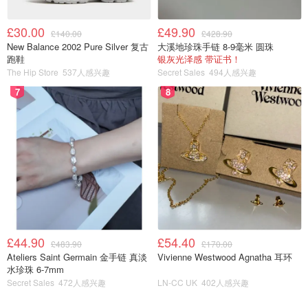
£30.00
£49.90
£140.00
£428.90
New Balance 2002 Pure Silver 复古
大溪地珍珠手链 8-9毫米 圆珠
跑鞋
银灰光泽感 带证书！
The Hip Store
537人感兴趣
Secret Sales
494人感兴趣
简单好用
7
8
去年给老大买了pogo的这款无吸管水杯，她特别喜欢
优点：款式简单，清洗方便，密封性好
缺点：开口处需要一点力气打开，不适合4、5
岁以下儿童
£44.90
£54.40
£483.90
£170.00
Ateliers Saint Germain 金手链 真淡
Vivienne Westwood Agnatha 耳环
水珍珠 6-7mm
Secret Sales
472人感兴趣
LN-CC UK
402人感兴趣