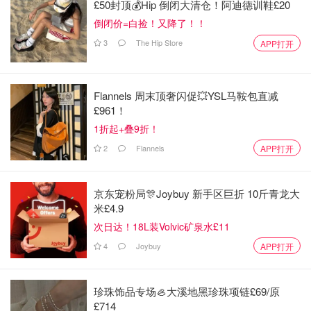
£50封顶💰Hip 倒闭大清仓！阿迪德训鞋£20
倒闭价=白捡！又降了！！
3
The Hip Store
APP打开
Flannels 周末顶奢闪促💥YSL马鞍包直减
£961！
1折起+叠9折！
2
Flannels
APP打开
京东宠粉局🎊Joybuy 新手区巨折 10斤青龙大
米£4.9
次日达！18L装Volvic矿泉水£11
4
Joybuy
APP打开
珍珠饰品专场🦪大溪地黑珍珠项链£69/原
£714
contigo