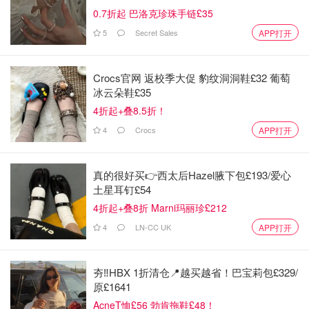
0.7折起 巴洛克珍珠手链£35
5
Secret Sales
APP打开
Crocs官网 返校季大促 豹纹洞洞鞋£32 葡萄
冰云朵鞋£35
4折起+叠8.5折！
4
Crocs
APP打开
真的很好买👉西太后Hazel腋下包£193/爱心
土星耳钉£54
4折起+叠8折 Marni玛丽珍£212
4
LN-CC UK
APP打开
夯‼️HBX 1折清仓📍越买越省！巴宝莉包£329/
原£1641
AcneT恤£56 勃肯拖鞋£48！