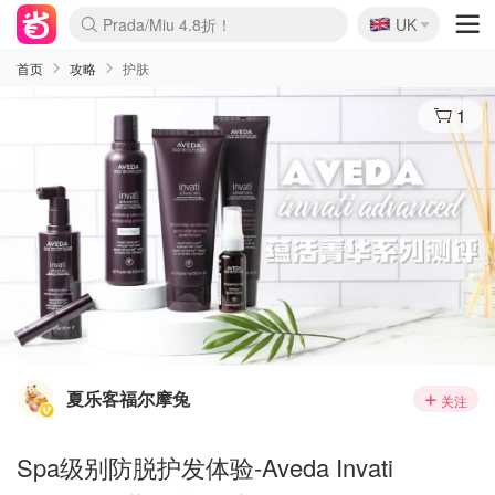
🇬🇧
Prada/Miu 4.8折！
UK
麦卢卡蜂蜜夏促！个位数！
啥？必胜客披萨5折！
首页
攻略
护肤
1
夏乐客福尔摩兔
关注
Spa级别防脱护发体验-Aveda Invati