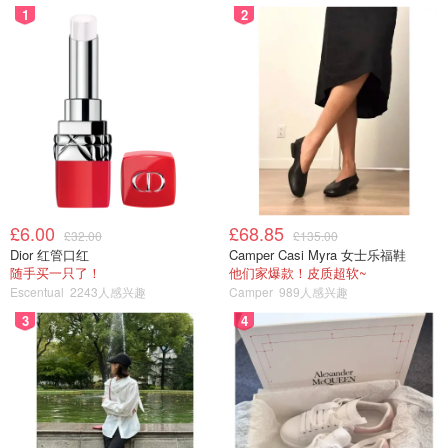
1
2
期待长期使用效果。
4. Thickening Tonic 丰盈喷雾 100ml
£6.00
£68.85
£32.00
£135.00
Dior 红管口红
Camper Casi Myra 女士乐福鞋
随手买一只了！
他们家爆款！皮质超软~
Escentual
2243人感兴趣
Camper
989人感兴趣
3
4
图片来自@夏乐客福尔摩兔，版权属于原作者