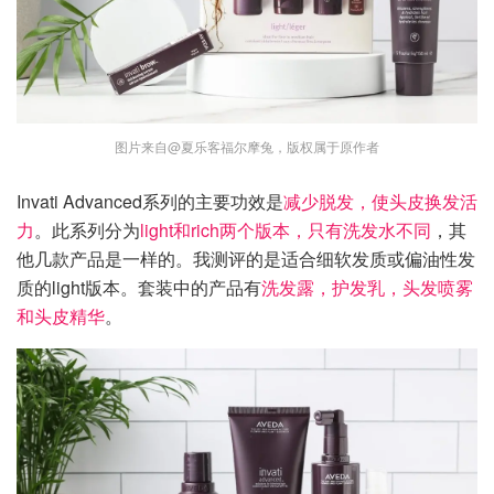
图片来自@夏乐客福尔摩兔，版权属于原作者
Invati Advanced系列的主要功效是
减少脱发，使头皮换发活
力
。此系列分为
light和rich两个版本，只有洗发水不同
，其
他几款产品是一样的。我测评的是适合细软发质或偏油性发
质的light版本。套装中的产品有
洗发露，护发乳，头发喷雾
和头皮精华
。