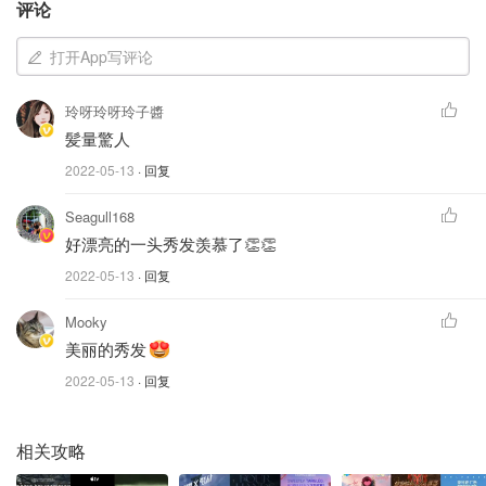
的效果无法马上体验到，只能先从质地和使用感方面入手，
评论
逐一为大家介绍一下吧。
打开App写评论
1. Exfoliating Shampoo Light丰盈强韧洗发露 200ml
玲呀玲呀玲子醬
髪量驚人
2022-05-13
· 回复
Seagull168
好漂亮的一头秀发羡慕了👏👏
2022-05-13
· 回复
Mooky
美丽的秀发
2022-05-13
· 回复
相关攻略
图片来自@夏乐客福尔摩兔，版权属于原作者