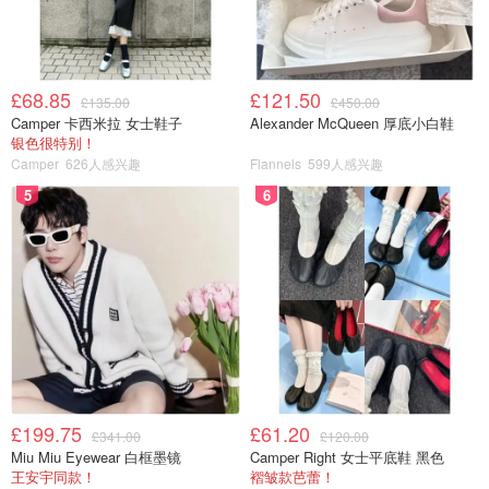
这一步在洗完头发擦干后使用，用前需要摇匀，喷在头发上
有点滑滑的感觉，稍加按摩就吸收了。它的增厚秘密来自
于
印度醋栗，小麦蛋白和玉米提取物，可以帮助头发更加蓬
£68.85
£121.50
£135.00
£450.00
松，帮助后续造型
。味道是令人愉悦的
香草，佛手柑和鼠尾
Camper 卡西米拉 女士鞋子
Alexander McQueen 厚底小白鞋
草
。
银色很特别！
Camper
626人感兴趣
Flannels
599人感兴趣
5. Scalp Revitalizer丰盈强韧紫森林头皮精华液 150ml
5
6
£199.75
£61.20
£341.00
£120.00
Miu Miu Eyewear 白框墨镜
Camper Right 女士平底鞋 黑色
王安宇同款！
褶皱款芭蕾！