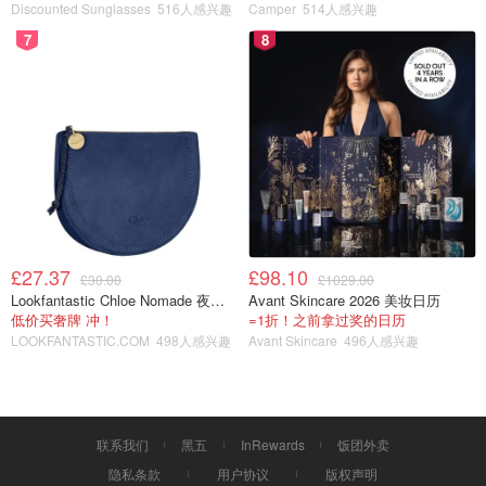
Discounted Sunglasses
516人感兴趣
Camper
514人感兴趣
7
8
图片来自@夏乐客福尔摩兔，版权属于原作者
它的功效是
通过补充头发角蛋白增厚发丝并且激活发根来减
少掉发
。如果需要达到防脱效果，这款精华需要每天使用。
在洗完头发擦干或吹干后使用，分区拨开头发然后将精华按
压在头皮上，
£27.37
£98.10
£30.00
£1029.00
Lookfantastic Chloe Nomade 夜埃及小包
Avant Skincare 2026 美妆日历
低价买奢牌 冲！
=1折！之前拿过奖的日历
LOOKFANTASTIC.COM
498人感兴趣
Avant Skincare
496人感兴趣
联系我们
黑五
InRewards
饭团外卖
隐私条款
用户协议
版权声明