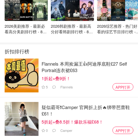
洗发露是透明黄色的啫喱状，除了激活头皮和减少掉发的作
用之外，还运用了micellar清洁技术，可以温和
去除头皮的
2026美剧推荐 - 最新必
2026韩剧推荐 - 最新高
2026综艺推荐 - 热门好
老化角质
。由于
不含SLS
，起泡度不是特别高，泡沫比较稀
看高分美剧排行榜 - 8月
分好看韩剧排行榜 - 8月
看的综艺节目排行榜 - 
薄，但是清洁力足够，我觉得洗完之后头皮感觉很轻松，
发
最新: 《​​足球教练 》第
最新：丁海寅《我的荒
月最新:《​​伦敦合伙人
根也很有空气感
，短时间内至少在视觉上起到了增加发量的
四季回归！
糖恋爱 》上线❣️
回归啦
效果。
折扣排行榜
2. Intensive Hair& Scalp Masque 丰盈发膜150ml
Flannels 本周捡漏王👍阿迪厚底鞋£27 Self
Portrait连衣裙£63
1折起+叠9折！
5
Flannels
APP打开
疑似霸哥❗️Camper 官网折上折🔥绑带芭蕾鞋
£61！
5折起+叠8.5折！爆款乐福£68！
0
Camper
APP打开