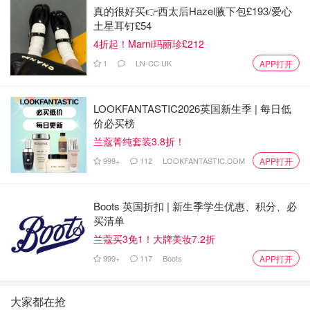
真的很好买👉西太后Hazel腋下包£193/爱心
土星耳钉£54
4折起！Marni玛丽珍£212
1
LN-CC UK
APP打开
LOOKFANTASTIC2026英国新生季 | 每日低
价必买榜
兰蔻菁纯套装3.8折！
999+
112
LOOKFANTASTIC.COM
APP打开
图片来自@夏乐客福尔摩兔，版权属于原作者
护发乳比发膜稍微厚一点，颜色更黄。洗发后稍微擦干头
Boots 英国折扣 | 新生季学生优惠、积分、必
发，抹上之后感觉不厚重也没有假滑，稍微等几分钟冲掉即
买清单
可，如果要用发膜的话就在发膜之后使用。等待的过程中闻
兰蔻买3免1！大牌美妆7.2折
着护发乳中的
薰衣草、迷迭香和天竺葵
的味道让人身心舒
999+
117
Boots
APP打开
缓，不禁让人感叹Aveda不愧是水疗品牌。看了一下介绍，
成分中含有多重植物油混合物以及天然植萃氨基酸，
模拟头
大家都在抢
发组织从发根到发尾强韧头发
，听起来很厉害的样子，非常