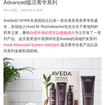
Advanced蕴活菁华系列
6674 浏览
2022-05-13 发布
Aveda自1978年在美国创立以来一直在美容美发界享有盛
名，其创始人Horst M. Rechelbacher先生出生于奥地利的
药草之家，秉持
自然环保的理念以植物成分
为主开发了一系
列产品。这次君君选中我测评的是Aveda的高端护发系列
Invati Advanced System Set(light)
蕴活菁华全套产品以及
同系列发膜和眉部精。