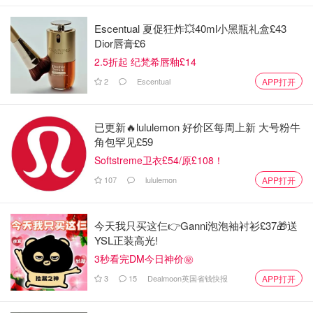
Escentual 夏促狂炸💥40ml小黑瓶礼盒£43
Dior唇膏£6
2.5折起 纪梵希唇釉£14
2
Escentual
APP打开
图片来自@夏乐客福尔摩兔，版权属于原作者
发膜的质地像乳霜一样，在头皮和发丝上均匀涂抹，等待2-
已更新🔥lululemon 好价区每周上新 大号粉牛
3分钟冲掉即可。如果有条件可以戴加热帽加热20分钟，作
角包罕见£59
一个针对头发和头皮的集中护理，用完头发很柔软，头皮也
Softstreme卫衣£54/原£108！
感觉得到了滋润，就是用量稍微有点大，150毫升感觉用不
107
lululemon
APP打开
了很多次。
3. Thinckening Conditioner丰盈强韧护发乳 200ml
今天我只买这仨👉Ganni泡泡袖衬衫£37🎁送
YSL正装高光!
3秒看完DM今日神价㊙️
3
15
Dealmoon英国省钱快报
APP打开