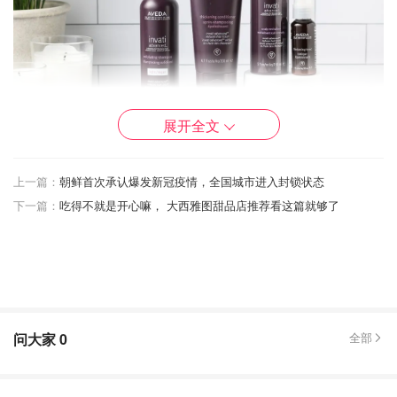
展开全文
图片来自@夏乐客福尔摩兔，版权属于原作者
上一篇：
朝鲜首次承认爆发新冠疫情，全国城市进入封锁状态
下一篇：
吃得不就是开心嘛， 大西雅图甜品店推荐看这篇就够了
君君和商家还另外给了
发膜和眉部精华
让我们的防脱体验一
步到位
。整个系列的主要天然植萃成分是
姜黄和人参
，所以
所有产品颜色都有点偏黄，味道偏草本，闻着很放松。并且
整个系列
不含人工香料，矿物油，对羟基苯甲酸酯和任何动
物成分
等，无疑是可以放心使用的健康产品。
问大家
0
全部
我本人头皮比较偏油，平时掉发不少，但好在头发长的也快
所以发量还是很充足的，再加上测评时间较短，防脱这方面