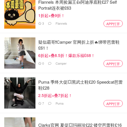
Flannels 本周捡漏王👍阿迪厚底鞋£27 Self
Portrait连衣裙£63
1折起+叠9折！
3
Flannels
APP打开
疑似霸哥❗️Camper 官网折上折🔥绑带芭蕾鞋
£61！
6折起+叠8.5折！爆款乐福£68！
0
Camper
APP打开
Puma 季终大促💥黑武士鞋£20 Speedcat芭蕾
鞋£28
2.5折起+叠7折起！
7
Puma
APP打开
Clarks官网 夏促💥玛丽珍£22 镂空芭蕾鞋£16