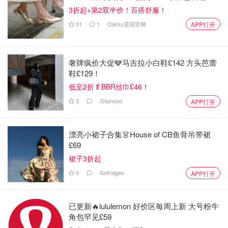
3折起+第2双半价！百搭舒服！
31
1
Clarks英国官网
APP打开
奢牌疯价大促🩶马吉拉小白鞋£142 方头芭蕾
鞋£129！
低至2折🥬BBR丝巾£46！
3
Glamood
APP打开
漂亮小裙子合集👗House of CB鱼骨吊带裙
£69
裙子3折起
0
Selfridges
APP打开
已更新🔥lululemon 好价区每周上新 大号粉牛
角包罕见£59