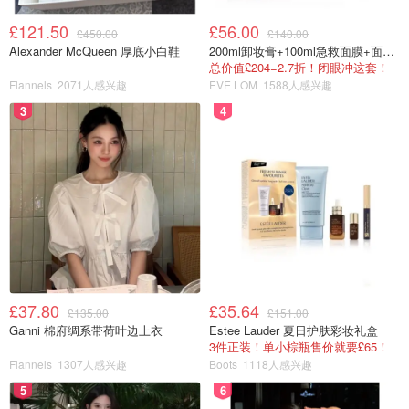
£121.50
£56.00
£450.00
£140.00
Alexander McQueen 厚底小白鞋
200ml卸妆膏+100ml急救面膜+面霜+洁颜布
总价值£204=2.7折！闭眼冲这套！
Flannels
2071人感兴趣
EVE LOM
1588人感兴趣
3
4
£37.80
£35.64
£135.00
£151.00
Ganni 棉府绸系带荷叶边上衣
Estee Lauder 夏日护肤彩妆礼盒
3件正装！单小棕瓶售价就要£65！
Flannels
1307人感兴趣
Boots
1118人感兴趣
5
6