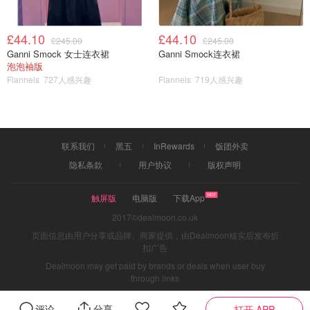
£44.10
£44.10
£245.00
£245.00
Ganni Smock 女士连衣裙
Ganni Smock连衣裙
泡泡袖版
Flannels
727人感兴趣
Flannels
719人感兴趣
联系我们
黑五
InRewards
饭团外卖
隐私条款
用户协议
版权声明
触屏版
电脑版
下载App
2017©dealmoon.co.uk
页面信息由用户分享或品牌、商家提供，由Dealmoon核实后发布折
扣广告
Dealmoon may get paid by brands or deals when user buy
through links
评论
分享
打开 APP