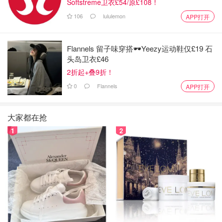
Softstreme卫衣£54/原£108！
106
lululemon
APP打开
Flannels 留子味穿搭🕶️Yeezy运动鞋仅£19 石
头岛卫衣£46
2折起+叠9折！
0
Flannels
APP打开
大家都在抢
1
2