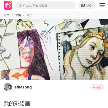
🇬🇧
Prada/Miu 4.8折！
UK
麦卢卡蜂蜜夏促！个位数！
啥？必胜客披萨5折！
首页
攻略
城市
effiesong
关注
我的彩铅画