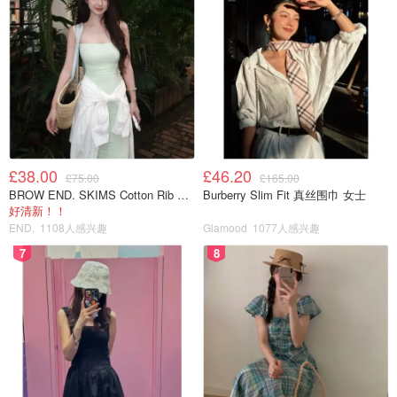
£38.00
£46.20
£75.00
£165.00
BROW END. SKIMS Cotton Rib 长款背心连衣裙 薄荷绿
Burberry Slim Fit 真丝围巾 女士
好清新！！
END.
1108人感兴趣
Glamood
1077人感兴趣
7
8