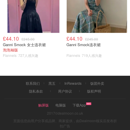
行蛋之间的距离，所以鸡蛋也是可以用这个孵的！
£44.10
£44.10
£245.00
£245.00
Ganni Smock 女士连衣裙
Ganni Smock连衣裙
泡泡袖版
Flannels
727人感兴趣
Flannels
719人感兴趣
联系我们
黑五
InRewards
饭团外卖
隐私条款
用户协议
版权声明
触屏版
电脑版
下载App
2017©dealmoon.co.uk
页面信息由用户分享或品牌、商家提供，由Dealmoon核实后发布折
扣广告