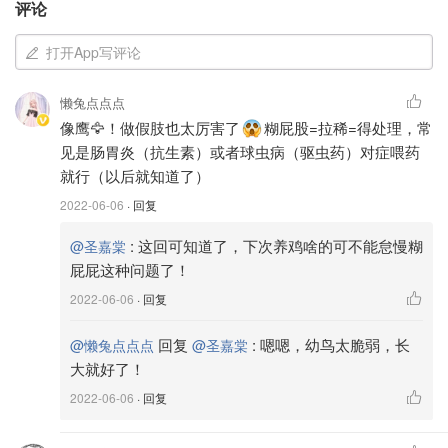
评论
打开App写评论
懒兔点点点
像鹰🦅！做假肢也太厉害了
糊屁股=拉稀=得处理，常
见是肠胃炎（抗生素）或者球虫病（驱虫药）对症喂药
就行（以后就知道了）
2022-06-06
· 回复
:
这回可知道了，下次养鸡啥的可不能怠慢糊
@圣嘉棠
屁屁这种问题了！
2022-06-06
· 回复
回复
:
嗯嗯，幼鸟太脆弱，长
@懒兔点点点
@圣嘉棠
大就好了！
2022-06-06
· 回复
小鹌鹑这么大了才有空接它们回家