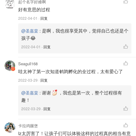
起个名字好难啊
好有意思的过程
为了养好这两只小家伙，我特意去Petsmart 买了一个带轮
2022-04-01
· 回复
子养荷兰猪或者龙猫的那种大笼子，又买了一大包草棍儿
（后来家里鹌鹑多了就换成了木屑）和专门给小鸡或者小鹌
:
是啊，我也很享受其中，觉得自己也还是个
@圣嘉棠
鹑吃的饲料，这个真的特别便宜，几块钱一磅，然后饲料盒
孩子😂
和水盒用养鸡那种就可以！
2022-04-01
· 回复
很快的大概一两个月后，有一天早上哥哥就惊喜的发现鹌鹑
Seagull168
下蛋啦！当时非常之兴奋！从此以后，早起第一件事就是去
哇太神了第一次知道鹌鹑孵化的全过程，太有爱心了
看看鹌鹑有没有下蛋，晚上放学也要看一看，捡蛋就此成了
好活儿！
2022-03-29
· 回复
:
谢谢
，我也是第一次，整个过程很有
@圣嘉棠
趣！
2022-03-29
· 回复
卡拉鸡腿堡
lz太厉害了！让孩子们可以体验这样的过程真的相当有意