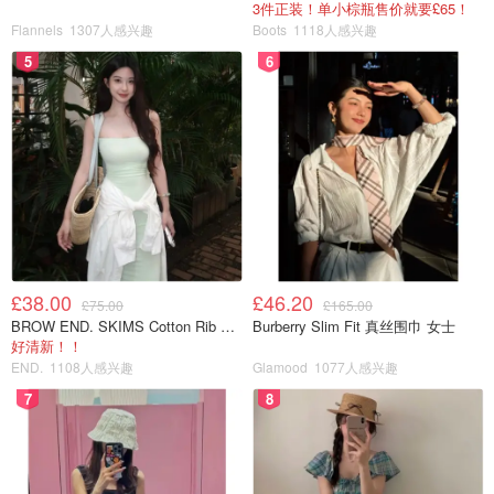
3件正装！单小棕瓶售价就要£65！
Flannels
1307人感兴趣
Boots
1118人感兴趣
5
6
想着母鸡孵蛋出小鸡那鹌鹑应该也是自己孵出小鹌鹑吧！但
现实并非如此，两只鹌鹑谁也没有想要孵蛋的意思！上网查
了一下：原来这种鹌鹑源自日本，是专门产蛋和肉食的，所
以早就丧失了这种孵蛋的能力！
那你们不孵，就让孵蛋器来吧😄
首先： 选蛋！ 时隔十多天还能孵出来了吗？ 其实是可以
£38.00
£46.20
£75.00
£165.00
的！ 拿一个玻璃杯装3/4水， 把蛋放进去，飘起来的就不行
BROW END. SKIMS Cotton Rib 长款背心连衣裙 薄荷绿
Burberry Slim Fit 真丝围巾 女士
好清新！！
了，在水底站立的需要泡水到躺在杯底就可以了，直接躺在
END.
1108人感兴趣
Glamood
1077人感兴趣
杯底的说明蛋内水分充足可以直接孵！
7
8
孵蛋器是分层的，最上层的黑色架是放蛋且可以移动的，它
的来回移动带动蛋的滚动，使蛋受热均匀！所以摆蛋不能太
密，不然容易在滚动的过程中卡住！中间的隔段可以改变每