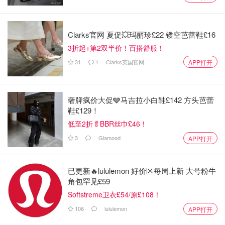
成年后的母鹌鹑
Clarks官网 夏促💥玛丽珍£22 镂空芭蕾鞋£16
3折起+第2双半价！百搭舒服！
两只鹌鹑成年了，公的长的蛮英俊的，又有点儿像鹰，毛非
31
1
Clarks英国官网
APP打开
常光滑柔顺，个头也大一些，母的黑黑的毛不怎么柔顺，主
要原因是这只公的实在是经历太旺盛😂，动物界不是也分
季节发情吗？我家养的这只鹌鹑体力和需求怎么会这么大，
奢牌疯价大促🩶马吉拉小白鞋£142 方头芭蕾
每天都要追着母鹌鹑来上一两次也不止！而且公鹌鹑会用尖
鞋£129！
钩嘴叼住母鹌鹑脖子上的毛，有一次发现母鹌鹑的脖子上都
低至2折🥬BBR丝巾£46！
出血了，吃东西也是很霸道，所以如果不是想要孵小鹌鹑，
3
Glamood
APP打开
最好还是公母分开养！
我家弟弟小，总是以为两只鹌鹑在追着玩儿，公的比较凶，
已更新🔥lululemon 好价区每周上新 大号粉牛
玩儿着玩儿着就欺负母的，很霸道！而且公鹌鹑晚上还会发
角包罕见£59
出比较慎人的叫声，很大声，第一次听到我还问家属这什么
Softstreme卫衣£54/原£108！
声音？也是因为这个声音，家属后来就非常不喜欢它们，最
106
lululemon
APP打开
终跟娃们谈条件用狗🐶换了鹌鹑，所以就有了家里现在的比