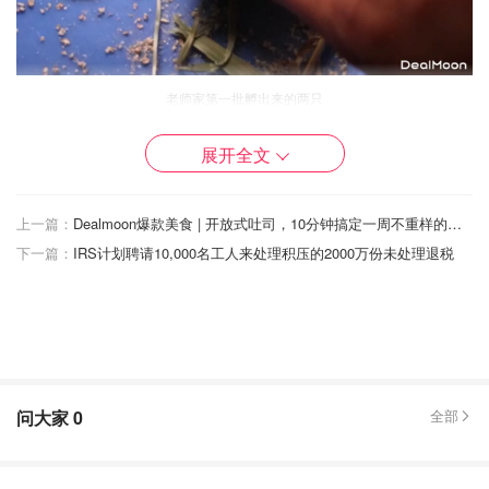
老师家第一批孵出来的两只
期间我们去旅游，老师还特意跟孩子们保证一定会留两只给
展开全文
他们，不用担心😄！老师这是有多了解孩子们！
上一篇：
Dealmoon爆款美食 | 开放式吐司，10分钟搞定一周不重样的高颜值早餐！
我们回来后的第一堂🎹课，老师就带着孩子们一起去楼下挑
下一篇：
IRS计划聘请10,000名工人来处理积压的2000万份未处理退税
选小鹌鹑，还贴心的配了盒子垫了草和附带一包饲料，它们
这个时候已经长大了，哥哥挑了这两只，黑色的比较小，黄
褐色的比较大！后来我才知道，原来深色是母的，浅色是公
的！这才有了我们日后可以用鹌鹑蛋孵小鹌鹑的先决条件
😂
问大家
0
全部