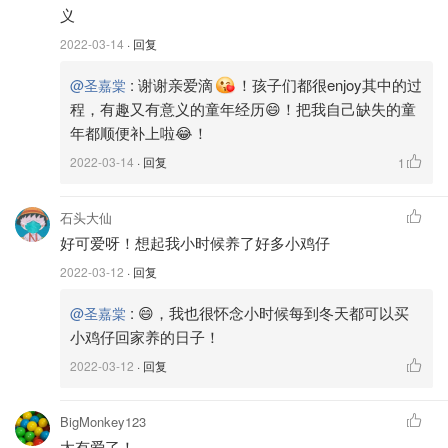
义
2022-03-14
· 回复
:
谢谢亲爱滴
！孩子们都很enjoy其中的过
@圣嘉棠
程，有趣又有意义的童年经历😄！把我自己缺失的童
年都顺便补上啦😂！
2022-03-14
· 回复
1
石头大仙
好可爱呀！想起我小时候养了好多小鸡仔
2022-03-12
· 回复
:
😄，我也很怀念小时候每到冬天都可以买
@圣嘉棠
小鸡仔回家养的日子！
2022-03-12
· 回复
BigMonkey123
母鹌鹑长大了，下了第一颗蛋！
太有爱了！