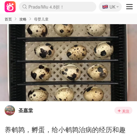
🇬🇧
Prada/Miu 4.8折！
UK
麦卢卡蜂蜜夏促！个位数！
啥？必胜客披萨5折！
首页
攻略
母婴儿童
圣嘉棠
关注
养鹌鹑，孵蛋，给小鹌鹑治病的经历和趣