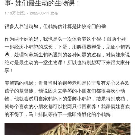
事- 娃们最生动的生物课！
1.13万 浏览
2022-03-11 发布
很多人养过鸡🐔，但鹌鹑估计算是比较冷门的😂
作为两个娃的妈，我也是头一次体验养这个😂！跟两个娃
一起经历小鹌鹑的成长，下蛋，用孵蛋器孵蛋，见证小鹌鹑
🐣，处理饲养新生鹌鹑遇到的各种问题的过程，对俩娃来说
绝对是最生动的一堂生物课！所以也特别想写下来跟大家分
享！
养鹌鹑的机缘：哥哥当时的钢琴老师是位非常有爱心又喜欢
孩子的基督徒，他说因为去学琴的小朋友们都很喜欢小动
物，他就尝试用自家鹌鹑下的蛋孵小鹌鹑，结果特别成功，
就每个喜欢的小朋友都可以挑两只带回家养！我家俩娃喜欢
的不得了，马上排队等待下一批即将孵化的小鹌鹑！