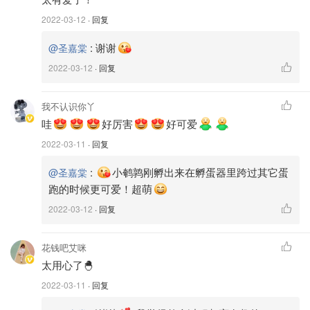
上网查了一下： 鹌鹑的寿命一般为两年左右，孵化出的母
2022-03-12
· 回复
鹌鹑42～45日龄左右就开始下蛋，开产后8～10个月后产蛋
:
谢谢
@圣嘉棠
量开始下降，饲养1年以上的鹌鹑一般就会被饲养场淘汰
2022-03-12
· 回复
了，不知道我们平时吃的是不是这样被淘汰的鹌鹑！鹌鹑下
蛋一般在下午2点到晚上8点左右，下蛋时喜欢安静的环境！
我不认识你丫
怪不得我家的有时候晚上十点孩子们睡觉了它才下，原来是
哇
好厉害
好可爱
娃们太吵啦！😂
2022-03-11
· 回复
:
小鹌鹑刚孵出来在孵蛋器里跨过其它蛋
@圣嘉棠
跑的时候更可爱！超萌
2022-03-12
· 回复
花钱吧艾咪
太用心了🐣
2022-03-11
· 回复