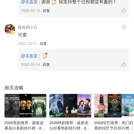
:
谢谢
我觉得整个过程都蛮有趣的！
@圣嘉棠
2022-03-12
· 回复
快乐四小只
可爱
2022-03-11
· 回复
:
@圣嘉棠
2022-03-14
· 回复
相关攻略
成年后的公鹌鹑
2026美剧推荐 - 最新必
2026韩剧推荐 - 最新高
2026综艺推荐 - 热门好
看高分美剧排行榜 - 8月
分好看韩剧排行榜 - 8月
看的综艺节目排行榜 - 
最新: 《​​足球教练 》第
最新：丁海寅《我的荒
月最新:《​​伦敦合伙人