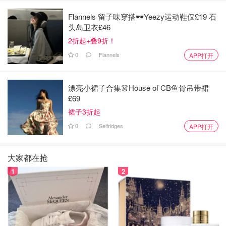
格犬！
Flannels 留子味穿搭🕶️Yeezy运动鞋仅£19 石
头岛卫衣£46
2折起+叠9折！
0
Flannels
APP打开
漂亮小裙子合集👗House of CB鱼骨吊带裙
£69
裙子3折起
0
Selfridges
APP打开
大家都在抢
1
2
2岁多了，涨能耐了，跳菜床晒🌞