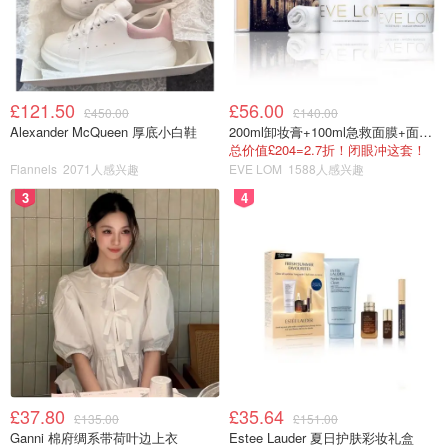
£121.50
£56.00
£450.00
£140.00
Alexander McQueen 厚底小白鞋
200ml卸妆膏+100ml急救面膜+面霜+洁颜布
总价值£204=2.7折！闭眼冲这套！
Flannels
2071人感兴趣
EVE LOM
1588人感兴趣
3
4
£37.80
£35.64
£135.00
£151.00
Ganni 棉府绸系带荷叶边上衣
Estee Lauder 夏日护肤彩妆礼盒