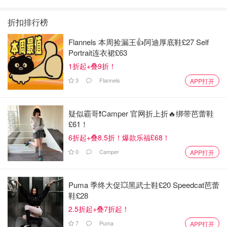
四季回归！
糖恋爱 》上线❣️
回归啦
折扣排行榜
Flannels 本周捡漏王👍阿迪厚底鞋£27 Self
Portrait连衣裙£63
1折起+叠9折！
3
Flannels
APP打开
疑似霸哥❗️Camper 官网折上折🔥绑带芭蕾鞋
£61！
6折起+叠8.5折！爆款乐福£68！
0
Camper
APP打开
Puma 季终大促💥黑武士鞋£20 Speedcat芭蕾
鞋£28
2.5折起+叠7折起！
7
Puma
APP打开