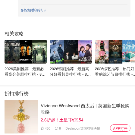
8条相关评论
相关攻略
2026美剧推荐 - 最新必
2026韩剧推荐 - 最新高
2026综艺推荐 - 热门好
看高分美剧排行榜 - 8月
分好看韩剧排行榜 - 8月
看的综艺节目排行榜 - 
最新: 《​​足球教练 》第
最新：丁海寅《我的荒
月最新:《​​伦敦合伙人
四季回归！
糖恋爱 》上线❣️
回归啦
折扣排行榜
Vivienne Westwood 西太后 | 英国新生季抢购
攻略
2.6折起！土星耳钉£54
460
8
Dealmoon英国省钱快报
APP打开