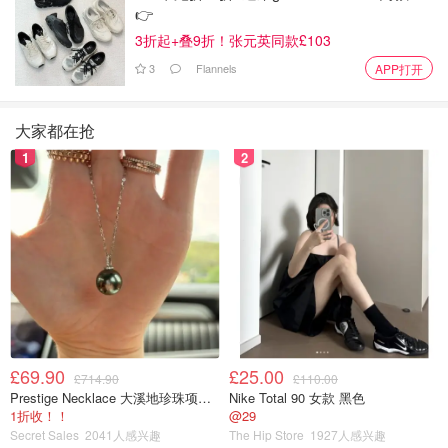
👉
3折起+叠9折！张元英同款£103
3
Flannels
APP打开
大家都在抢
1
2
£69.90
£25.00
£714.90
£110.00
Prestige Necklace 大溪地珍珠项链 10-11mm
Nike Total 90 女款 黑色
1折收！！
@29
Secret Sales
2041人感兴趣
The Hip Store
1927人感兴趣