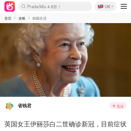
🇬🇧
Prada/Miu 4.8折！
UK
麦卢卡蜂蜜夏促！个位数！
啥？必胜客披萨5折！
首页
攻略
校园生活
省钱君
关注
英国女王伊丽莎白二世确诊新冠，目前症状