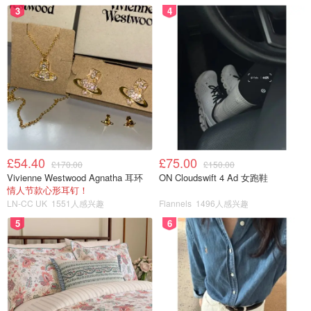
3
4
£54.40
£75.00
£170.00
£150.00
Vivienne Westwood Agnatha 耳环
ON Cloudswift 4 Ad 女跑鞋
情人节款心形耳钉！
LN-CC UK
1551人感兴趣
Flannels
1496人感兴趣
5
6