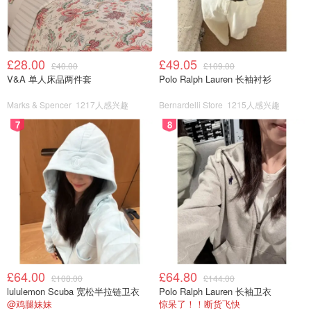
£28.00
£49.05
£40.00
£109.00
V&A 单人床品两件套
Polo Ralph Lauren 长袖衬衫
Marks & Spencer
1217人感兴趣
Bernardelli Store
1215人感兴趣
7
8
£64.00
£64.80
£108.00
£144.00
lululemon Scuba 宽松半拉链卫衣
Polo Ralph Lauren 长袖卫衣
@鸡腿妹妹
惊呆了！！断货飞快