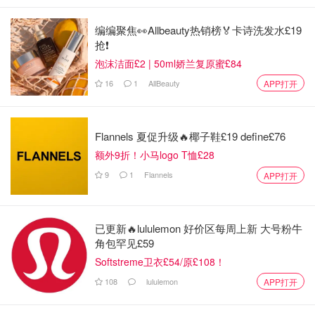
编编聚焦👀Allbeauty热销榜🏅卡诗洗发水£19
抢❗
泡沫洁面£2 | 50ml娇兰复原蜜£84
16
1
AllBeauty
APP打开
Flannels 夏促升级🔥椰子鞋£19 define£76
额外9折！小马logo T恤£28
9
1
Flannels
APP打开
已更新🔥lululemon 好价区每周上新 大号粉牛
角包罕见£59
Softstreme卫衣£54/原£108！
108
lululemon
APP打开