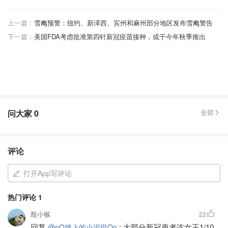
上一篇：
雪飑预警：纽约、新泽西、宾州和麻州部分地区发布雪飑警告
下一篇：
美国FDA考虑批准第四针新冠疫苗接种，或于今年秋季推出
问大家
0
全部
评论
打开App写评论
热门评论
1
殷小猴
22
回复
:
大部分新冠患者连女王1/10
@oO墙上的小泥巴Oo