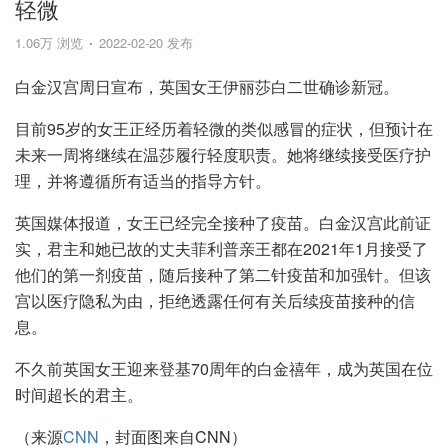
轻微
1.06万 浏览
2022-02-20 发布
白金汉宫周日宣布，英国女王伊丽莎白二世确诊新冠。
目前95岁的女王正经历着轻微的类似感冒的症状，但预计在
未来一周将继续在温莎履行轻度职责。她将继续接受医疗护
理，并将遵循所有适当的指导方针。
英国媒体报道，女王已经完全接种了疫苗。白金汉宫此前证
实，君主和她已故的丈夫菲利普亲王都在2021年1月接受了
他们的第一剂疫苗，随后接种了第二针疫苗和加强针。但该
宫以医疗隐私为由，拒绝透露任何有关后续疫苗接种的信
息。
不久前英国女王迎来登基70周年的白金禧年，成为英国在位
时间超长的君主。
（来源
CNN
，封面图来自CNN）