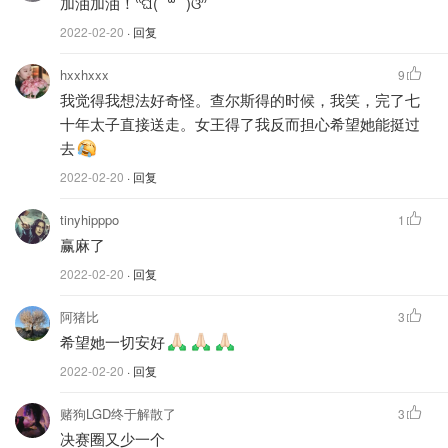
加油加油！⁽⁽ଘ( ˙꒳˙ )ଓ⁾⁾
2022-02-20
· 回复
hxxhxxx
9
我觉得我想法好奇怪。查尔斯得的时候，我笑，完了七
十年太子直接送走。女王得了我反而担心希望她能挺过
去
2022-02-20
· 回复
tinyhipppo
1
赢麻了
2022-02-20
· 回复
阿猪比
3
希望她一切安好
2022-02-20
· 回复
赌狗LGD终于解散了
3
决赛圈又少一个