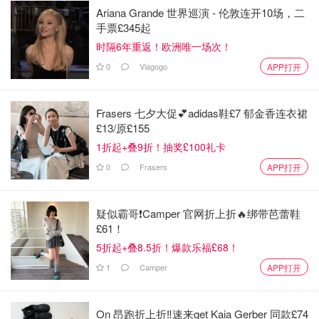
Ariana Grande 世界巡演 - 伦敦连开10场，二
手票£345起
时隔6年重返！欧洲唯一场次！
0
Viagogo
APP打开
Frasers 七夕大促💕adidas鞋£7 郁金香连衣裙
£13/原£155
1折起+叠9折！抽奖£100礼卡
0
Frasers
APP打开
疑似霸哥❗️Camper 官网折上折🔥绑带芭蕾鞋
£61！
5折起+叠8.5折！爆款乐福£68！
1
Camper
APP打开
On 昂跑折上折‼️速来get Kaia Gerber 同款£74