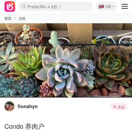
🇬🇧
Prada/Miu 4.8折！
UK
麦卢卡蜂蜜夏促！个位数！
啥？必胜客披萨5折！
首页
攻略
fionahyn
关注
Condo 养肉户