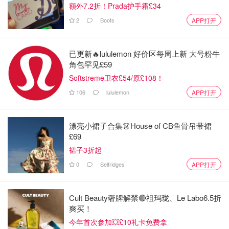
额外7.2折！Prada护手霜£34
除此之外 我的阳台被摆满我的肉肉们
2
Boots
APP打开
已更新🔥lululemon 好价区每周上新 大号粉牛
角包罕见£59
Softstreme卫衣£54/原£108！
106
lululemon
APP打开
漂亮小裙子合集👗House of CB鱼骨吊带裙
£69
裙子3折起
0
Selfridges
APP打开
Cult Beauty奢牌解禁🔴祖玛珑、Le Labo6.5折
爽买！
今年首次参加💥£10礼卡免费拿
可是在发此文的时候发现一颗肉肉被人挖走了 生气😤