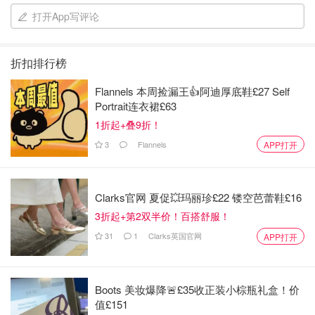
打开App写评论
折扣排行榜
Flannels 本周捡漏王👍阿迪厚底鞋£27 Self
Portrait连衣裙£63
1折起+叠9折！
3
Flannels
APP打开
Clarks官网 夏促💥玛丽珍£22 镂空芭蕾鞋£16
3折起+第2双半价！百搭舒服！
31
1
Clarks英国官网
APP打开
Boots 美妆爆降🚨£35收正装小棕瓶礼盒！价
值£151