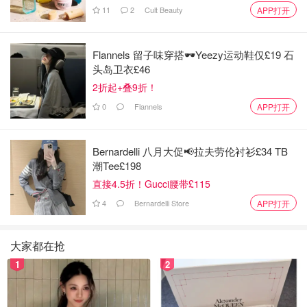
11
2
Cult Beauty
APP打开
Flannels 留子味穿搭🕶️Yeezy运动鞋仅£19 石
头岛卫衣£46
2折起+叠9折！
0
Flannels
APP打开
左上角红色圈出来的劳尔被偷
Bernardelli 八月大促📢拉夫劳伦衬衫£34 TB
翻了照片 发现这是有它的最后一张
潮Tee£198
直接4.5折！Gucci腰带£115
4
Bernardelli Store
APP打开
大家都在抢
1
2