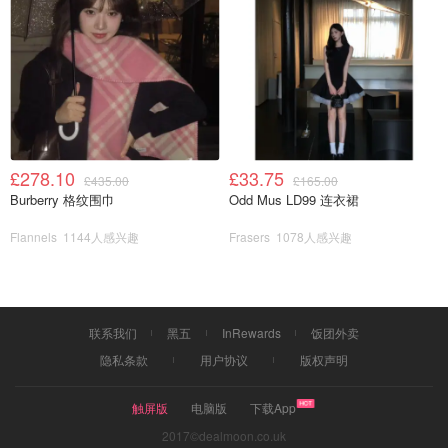
被砍树人打翻的罗琦
我去哭会儿……
£278.10
£33.75
£435.00
£165.00
Burberry 格纹围巾
Odd Mus LD99 连衣裙
Flannels
1144人感兴趣
Frasers
1078人感兴趣
联系我们
黑五
InRewards
饭团外卖
隐私条款
用户协议
版权声明
触屏版
电脑版
下载App
2017©dealmoon.co.uk