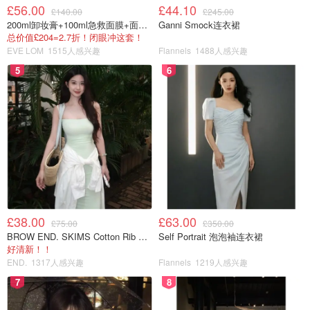
£56.00
£44.10
£140.00
£245.00
200ml卸妆膏+100ml急救面膜+面霜+洁颜布
Ganni Smock连衣裙
总价值£204=2.7折！闭眼冲这套！
EVE LOM
1515人感兴趣
Flannels
1488人感兴趣
5
6
£38.00
£63.00
£75.00
£350.00
BROW END. SKIMS Cotton Rib 长款背心连衣裙 薄荷绿
Self Portrait 泡泡袖连衣裙
好清新！！
END.
1317人感兴趣
Flannels
1219人感兴趣
7
8