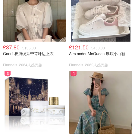
£37.80
£121.50
照于2022年2月1日 中间这颗
£135.00
£450.00
Ganni 棉府绸系带荷叶边上衣
Alexander McQueen 厚底小白鞋
Flannels
2084人感兴趣
Flannels
2062人感兴趣
3
4
就一顿午饭的时间就没了
前两日是不打招呼就来砍树的人 把我的另外一颗心头肉打
翻，然后树枝树叶和肉肉一起被清理走了 肉肉尸骨无存