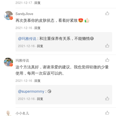
最后，刺激真皮层粘多糖合成，改善肌肤保湿度，还有抗氧
2021-12-17
· 回复
化功能。
SandyJlove
再次羡慕你的皮肤状态，看着好紧致
2021-12-16
· 回复
:
和注重保养有关系，不能懒惰😅
@玛雅传说
2021-12-16
· 回复
玛雅传说
这个方法真好，谢谢亲爱的建议。我也觉得轻微的少量
使用，每周一次应该可以的。
2021-12-16
· 回复
:
😘
@supermommy
2021-12-16
· 回复
产品开箱和使用体验
小小名儿