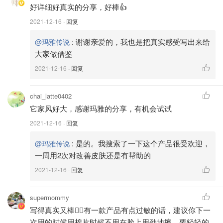
好详细好真实的分享，好棒👍
2021-12-16
· 回复
:
谢谢亲爱的，我也是把真实感受写出来给
@玛雅传说
大家做借鉴
2021-12-16
· 回复
chai_latte0402
它家风好大，感谢玛雅的分享，有机会试试
2021-12-16
· 回复
:
是的。我搜索了一下这个产品很受欢迎，
@玛雅传说
一周用2次对改善皮肤还是有帮助的
2021-12-16
· 回复
这次收到的
Neostrata
产品套装有
泡沫洁面乳、精华、乳液
和去角质套装
。📦包装虽然完好无损，也用防摔气泡纸做了
保护，但是里面的泡沫洁面的盖子没拧紧流出来了一些，其
supermommy
他产品都完好无损。
写得真实又棒👍🏻有一款产品有点过敏的话，建议你下一
次用的时候用棉片时候不用在脸上用劲地擦，要轻轻的