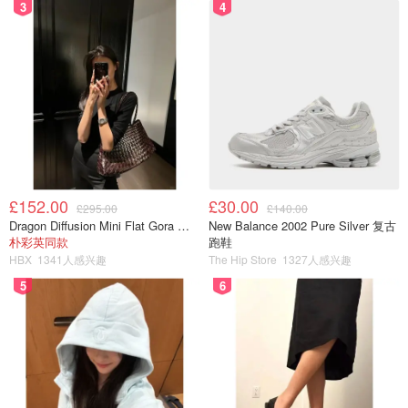
3
4
£152.00
£30.00
£295.00
£140.00
Dragon Diffusion Mini Flat Gora 深棕色手提包
New Balance 2002 Pure Silver 复古
朴彩英同款
跑鞋
HBX
1341人感兴趣
The Hip Store
1327人感兴趣
5
6
🌟NEOSTRATA泡沫洁面乳
官方介绍：NEOSTRATA 成分含有
18% 乙醇
2% 乳糖酸
皮
肤活性修复温和泡沫洁面乳和毛孔去角质，*芦荟洗面泵 -
甘油，洋甘菊，黄瓜，迷迭香，麦芽糖酸和葡萄糖酸
PHA，4.2 盎司