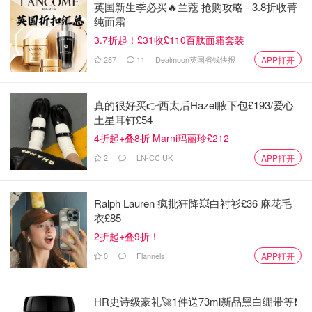
英国新生季必买🔥兰蔻 抢购攻略 - 3.8折收菁
纯面霜
❤️使用感受：乳液质地顺滑，稍微有点黏稠，透着淡淡的果
酸味，但是被皮肤完全吸收后不黏腻，皮肤有光泽。这款多
3.7折起！£31收£110百肽面霜套装
用护肤乳液爱了！好大一支可以用很久。
287
11
Dealmoon英国省钱快报
APP打开
真的很好买👉西太后Hazel腋下包£193/爱心
土星耳钉£54
4折起+叠8折 Marni玛丽珍£212
2
LN-CC UK
APP打开
Ralph Lauren 疯批狂降💥白衬衫£36 麻花毛
衣£85
2折起+叠9折！
0
Flannels
APP打开
HR史诗级豪礼🚀1件送73ml新品黑白绷带等❗️