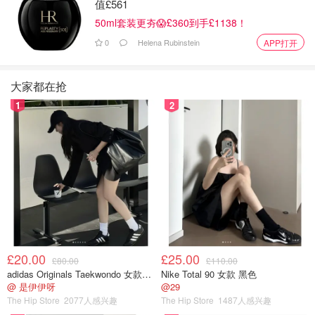
值£561
50ml套装更夯😱£360到手£1138！
0
Helena Rubinstein
APP打开
大家都在抢
1
2
£20.00
£25.00
£80.00
£110.00
adidas Originals Taekwondo 女款黑色运动鞋
Nike Total 90 女款 黑色
@ 是伊伊呀
@29
The Hip Store
2077人感兴趣
The Hip Store
1487人感兴趣