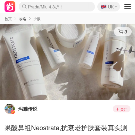
🇬🇧
Prada/Miu 4.8折！
UK
麦卢卡蜂蜜夏促！个位数！
啥？必胜客披萨5折！
首页
攻略
护肤
3
玛雅传说
关注
果酸鼻祖Neostrata,抗衰老护肤套装真实测