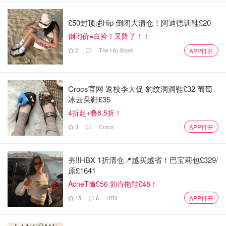
£50封顶💰Hip 倒闭大清仓！阿迪德训鞋£20
倒闭价=白捡！又降了！！
2
The Hip Store
APP打开
Crocs官网 返校季大促 豹纹洞洞鞋£32 葡萄
冰云朵鞋£35
4折起+叠8.5折！
3
Crocs
APP打开
夯‼️HBX 1折清仓📍越买越省！巴宝莉包£329/
原£1641
AcneT恤£56 勃肯拖鞋£48！
15
6
HBX
APP打开