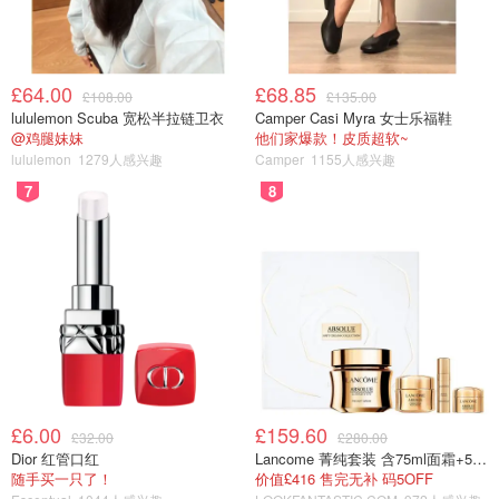
£64.00
£68.85
£108.00
£135.00
lululemon Scuba 宽松半拉链卫衣
Camper Casi Myra 女士乐福鞋
@鸡腿妹妹
他们家爆款！皮质超软~
lululemon
1279人感兴趣
Camper
1155人感兴趣
7
8
£6.00
£159.60
£32.00
£280.00
Dior 红管口红
Lancome 菁纯套装 含75ml面霜+5ml精华+5ml眼霜
随手买一只了！
价值£416 售完无补 码5OFF