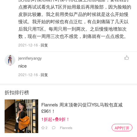
🌟Neostrata Resurface Glycolic Renewal
点擦再试试看先从T区开始用最后再用脸部，因为脸颊的
Smoothing Lotion 润肤乳10% AHA果酸
皮肤比较嫩。我之前用类似产品的时候就是这么开始慢
200ml （最经典产品）
慢试。我开始的时候也有点泛红，有点刺痛隔了几天以
后我只用T区。每周只用一到两次。之后慢慢地增加次
这款润肤乳的好评反馈非常好，润肤乳适合脸部和身体使
数，现在一周用三次也不感觉，刺痛就有一点点感觉。
用。针对对于毛孔粗大，暗黄，痘痘油光等多种问题皮肤，
2021-12-16
· 回复
如果身体有鸡皮肤、极度干燥、前胸后背有痘痘暗疮等问题
jenniferyangy
的，也很适合使用。
nice
这款产品中添加了10%的AHA，其中含8%甘醇酸，2%柠檬
2021-12-16
· 回复
酸。这个浓度对于日常护肤来说，算比较高的。我之前用的
果断产品浓度是6%，所以用了这款涂在脸上感觉有轻微的
折扣排行榜
刺痛，大概2分钟之后消失。我的手部皮肤和手臂、腿部也
特别干燥，涂上一些，使用感受太好了，完全被吸收，无刺
Flannels 周末顶奢闪促💥YSL马鞍包直减
£961！
痛感，手部皮肤特别光滑滋润，很喜欢。
1折起+叠9折！
2
Flannels
APP打开