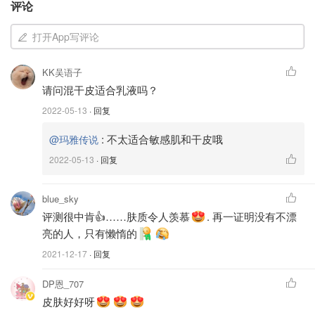
评论
打开App写评论
KK吴语子
请问混干皮适合乳液吗？
什么是果酸❓
2022-05-13
· 回复
果酸其在各种水果中大量存在，故而被俗称为
:
不太适合敏感肌和干皮哦
@玛雅传说
“果酸”，甘蔗、柠檬、杏仁、葡萄等都有它的
2022-05-13
· 回复
身影。果酸的学名为α-羟基酸（AHAs），是自
然存在的无毒物质和相关的化合物。
blue_sky
评测很中肯👍……肤质令人羡慕
. 再一证明没有不漂
果酸对皮肤的功效‼️
亮的人，只有懒惰的
首先，它可以剥脱过度堆积的角质细胞，疏通毛囊口，预防
2021-12-17
· 回复
毛孔堵塞；
DP恩_707
其次，激活表皮新陈代谢，减少浅表细纹和皱纹 ；
皮肤好好呀
再者，可以刺激真皮层，使皮肤更紧实有弹性；