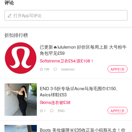
评论
那个trail最顶部的地方，离山上的冰很近，风也很大，
没有外套会很冷。如果大家怕穿多了热穿少了冷的话可
打开App写评论
以像我一样穿一条运动短裤，冷的时候套上一条运动长
裤就可以了，宽松舒服
折扣排行榜
拍照设备：景色真的很美，其实用手机都足够，下面所
有的图都是用iphone拍的，专业的摄影爱好者们你们
已更新🔥lululemon 好价区每周上新 大号粉牛
角包罕见£59
就自由发挥啦
Softstreme卫衣£54/原£108！
望远镜：这个我没有带，不过如果对野生动物特别感兴
106
lululemon
APP打开
趣的可以考虑
🌞 总结：很美、很值、很快乐。随便一拍都是美景大片。
END 3-5折专场🛒Acne马海毛围巾£150、
爱拍照、爱大自然、爱新鲜空气、爱野生动物、爱爬山的朋
Asics球鞋£53
友们，Mountain Rainier绝对值得！
Skims连衣裙£38
1
END.
APP打开
🌞 附上美照！全部是手机拍摄，无滤镜
🌞 新人码字，喜欢请支持！💖💖💖
Boots 美妆爆降🚨£35收正装小棕瓶礼盒！价