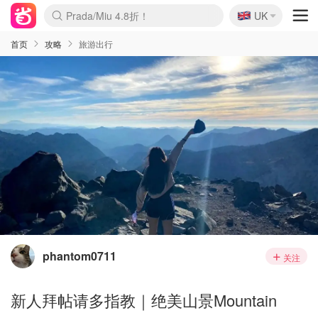
🇬🇧
Prada/Miu 4.8折！
UK
麦卢卡蜂蜜夏促！个位数！
啥？必胜客披萨5折！
首页
攻略
旅游出行
phantom0711
关注
新人拜帖请多指教｜绝美山景Mountain