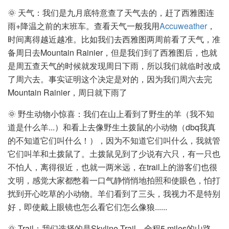
🌞 天气：我们是九月底特意查了天气去的，赶了西雅图连
雨+降温之前的末班车。查看天气一般我用
Accuweather
，
时间离得越近越准。比如我们去西雅图两周前看了天气，准
备周日去Mountain Rainier，但是我们到了西雅图后，也就
是周五查天气的时候就发现周日下雨，所以我们就临时改成
了周六去。事实证明这个决定是对的，因为我们周六去完
Mountain Rainier，周日就下雨了
🌞 野生动物小惊喜：我们在山上看到了野生的羊（我不知
道是什么羊...）和看上去像野生土拨鼠的小动物（dbq我真
的不知道它们叫什么！），因为不知道它们叫什么，我就管
它们叫羊和土拨鼠了。土拨鼠见到了少说有六只，有一只也
不怕人，离得很近，也就一两米远，在trail上的游客们也很
文明，感觉大家都憋着一口气静悄悄地拍照和使眼色，怕打
扰到开心吃草的小动物。羊们看到了三头，我视力不是特别
好，即使戴上眼镜也怎么看它们怎么像狼......
🌞 Trail：我们选择的是Skyline Trail，全程5 miles的山路。