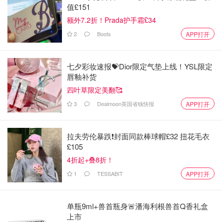
值£151
额外7.2折！Prada护手霜£34
2
Boots
APP打开
七夕彩妆速报💝Dior限定气垫上线！YSL限定
唇釉补货
四叶草限定美翻🥰
3
Dealmoon英国省钱快报
APP打开
拉夫劳伦暴跌❗️封面同款棒球帽£32 扭花毛衣
£105
4折起+叠8折！
1
TESSABIT
APP打开
单瓶9ml+兽首瓶身🚨潘海利根兽首Q香礼盒
上市