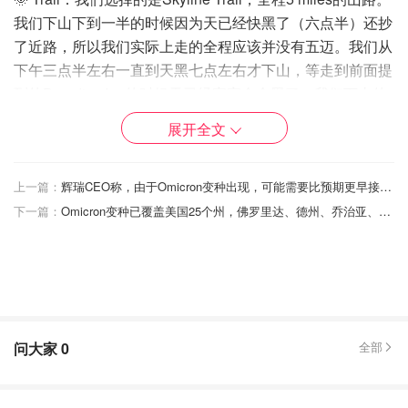
我们下山下到一半的时候因为天已经快黑了（六点半）还抄
了近路，所以我们实际上走的全程应该并没有五迈。我们从
下午三点半左右一直到天黑七点左右才下山，等走到前面提
到的Paradise Inn的时候天已经完完全全黑了。我们下山的
时候竟然还有人穿着短裤短袖在上山的，不知道他们是勇还
展开全文
是另有计划
🌞 其他：山上有人滑雪，但我对此不了解
上一篇：
辉瑞CEO称，由于Omicron变种出现，可能需要比预期更早接种第四针新冠疫苗
下一篇：
Omicron变种已覆盖美国25个州，佛罗里达、德州、乔治亚、路易斯安那等南部州相继发现病例
🌞 要准备的东西：
水：必不可少，不用多说
零食：可以买小分装的零食包，补充体力。Protein Bar
当然也可以
防晒霜：必不可少，不用多说
问大家
0
全部
保暖外套：我们当时去的时候山脚下很暖和，爬了没几
步就觉得很热，但是越往上爬越冷，尤其是我们选择的