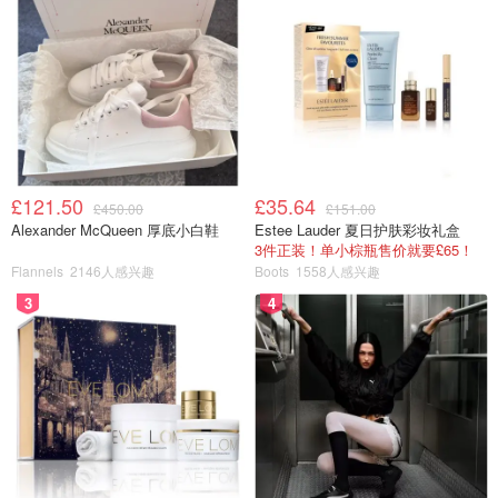
£121.50
£35.64
£450.00
£151.00
Alexander McQueen 厚底小白鞋
Estee Lauder 夏日护肤彩妆礼盒
3件正装！单小棕瓶售价就要£65！
Flannels
2146人感兴趣
Boots
1558人感兴趣
3
4