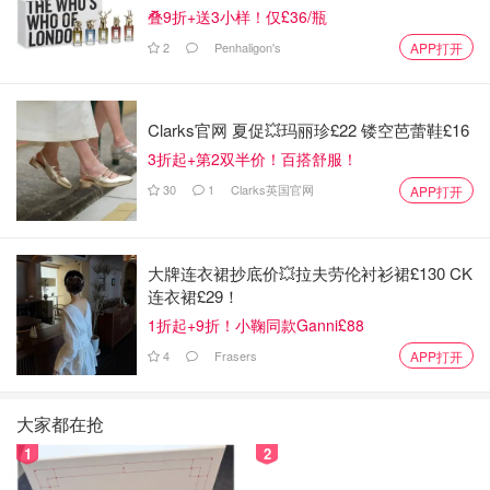
叠9折+送3小样！仅£36/瓶
2
Penhaligon's
APP打开
Clarks官网 夏促💥玛丽珍£22 镂空芭蕾鞋£16
3折起+第2双半价！百搭舒服！
30
1
Clarks英国官网
APP打开
大牌连衣裙抄底价💥拉夫劳伦衬衫裙£130 CK
连衣裙£29！
1折起+9折！小鞠同款Ganni£88
4
Frasers
APP打开
大家都在抢
1
2