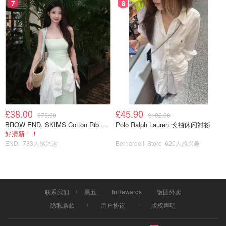
7
8
£38.00
£45.90
£75.00
£102.00
BROW END. SKIMS Cotton Rib 长款背心连衣裙 薄荷绿
Polo Ralph Lauren 长袖休闲衬衫
好清新！！
END.
783人感兴趣
Bernardelli Store
620人感兴趣
联系我们
黑五
InRewards
饭团外卖
隐私条款
用户协议
版权声明