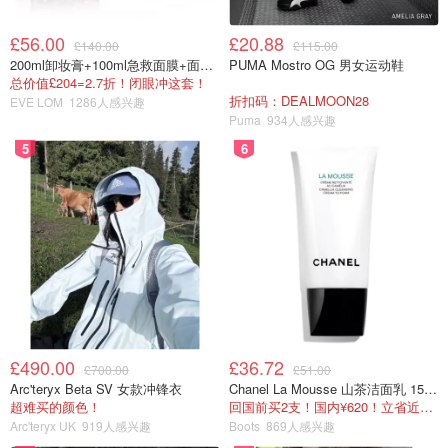
£56.00
£20.88
£140.00
£115.00
200ml卸妆膏+100ml急救面膜+面霜+洁颜布
PUMA Mostro OG 男女运动鞋
总价值£204=2.7折！闭眼冲这套！
折扣码：DEALMOON28
EVE LOM
1286人感兴趣
Puma
934人感兴趣
5
6
£490.00
£36.72
£700.00
£51.00
Arc'teryx Beta SV 女款冲锋衣
Chanel La Mousse 山茶洁面乳 150ml
超难买的颜色！
回国前买2支！国内¥620！立省近一半！
Arc'teryx UK
919人感兴趣
Boots
869人感兴趣