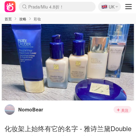
🇬🇧
Prada/Miu 4.8折！
UK
麦卢卡蜂蜜夏促！个位数！
啥？必胜客披萨5折！
首页
攻略
彩妆
NomoBear
关注
化妆架上始终有它的名字 - 雅诗兰黛Double