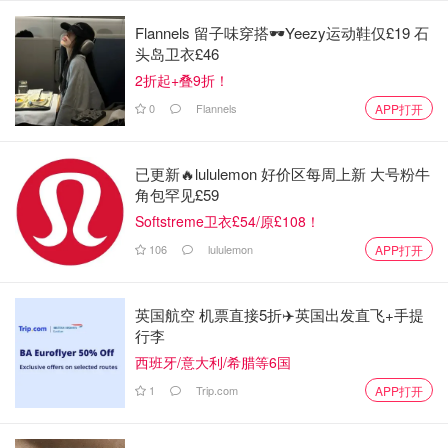
适，不过后来发现把两个色号的粉底调一起刚刚好。晒黑
Flannels 留子味穿搭🕶️Yeezy运动鞋仅£19 石
了，就把暗色号倒多一丢丢；皮肤白了，就把浅色号倒多点
头岛卫衣£46
混合。完美✌️
2折起+叠9折！
0
Flannels
APP打开
遮瑕度：🌟🌟🌟🌟 （4颗）
持久度：🌟🌟🌟🌟 （4颗）
已更新🔥lululemon 好价区每周上新 大号粉牛
角包罕见£59
妆面：雾面
Softstreme卫衣£54/原£108！
妆效：出油后呈现奶油肌，非常干净，不会脱妆。色号太
106
lululemon
APP打开
多，需要选择适合自己的，不行就买两个颜色自己调吧
适用人群：油皮，混油皮，混干皮。诉求是有遮瑕度，持久
英国航空 机票直接5折✈️英国出发直飞+手提
行李
度高，出油不脱妆。这款只要做好妆前保湿，混干皮用也没
西班牙/意大利/希腊等6国
什么问题。本人冬天就是混干，两颊特别干呢。
1
Trip.com
APP打开
3. 【Double Wear Sheer Long Wear】：