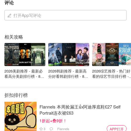
自然。
评论
适用人群：油皮，混油皮。对遮瑕和持久度有要求的，比如
打开App写评论
脸部瑕疵较多的。干皮应该是没办法用。
2. 【Double Wear】： Stay in place
相关攻略
2026美剧推荐 - 最新必
2026韩剧推荐 - 最新高
2026综艺推荐 - 热门好
看高分美剧排行榜 - 8月
分好看韩剧排行榜 - 8月
看的综艺节目排行榜 - 
最新: 《​​足球教练 》第
最新：丁海寅《我的荒
月最新:《​​伦敦合伙人
四季回归！
糖恋爱 》上线❣️
回归啦
折扣排行榜
Flannels 本周捡漏王👍阿迪厚底鞋£27 Self
Portrait连衣裙£63
1折起+叠9折！
3
Flannels
APP打开