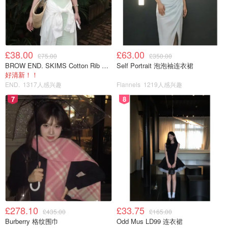
妆面：透明哑光雾面
适用人群：所有，诉求是清新，裸妆感，保持哑光妆面。如
£38.00
£63.00
果皮肤无瑕疵或者较少，用遮瑕膏搞定，这款应该是非常合
£75.00
£350.00
BROW END. SKIMS Cotton Rib 长款背心连衣裙 薄荷绿
Self Portrait 泡泡袖连衣裙
适的产品。对油皮来说，这款出油后是不如普通DW的。
好清新！！
END.
1317人感兴趣
Flannels
1219人感兴趣
4. 【Double Wear Powder make up】：
7
8
Stay in place
£278.10
£33.75
£435.00
£165.00
Burberry 格纹围巾
Odd Mus LD99 连衣裙