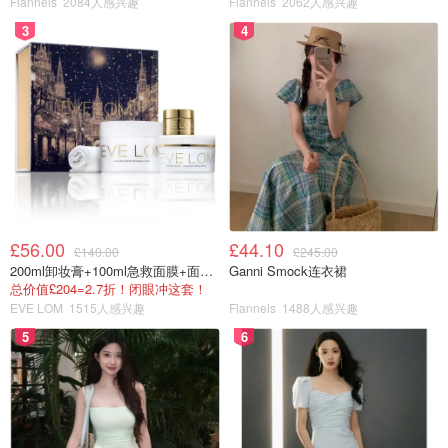
Flannels
2084人感兴趣
Flannels
2062人感兴趣
3
4
这款是清新裸妆感DW粉底液，自带SPF. 既然打着无妆感的
效果，那么遮瑕度就不得不打折扣。持久度虽然还不错，但
与DW普通款相比，还是略弱。粉底轻薄，流动性太高了，
让我一度以为会它从脸上流下来 😂 跟白金粉底差不多。这
款可以上完全脸再铺开。需要长时间粉底才会变干一些，所
£56.00
£44.10
£140.00
£245.00
以上妆的美妆蛋会吸收不少粉底液，也许试试其他上妆工具
200ml卸妆膏+100ml急救面膜+面霜+洁颜布
Ganni Smock连衣裙
会不错。记得几年前雅诗兰黛家曾出过轻薄款DW Nude。
总价值£204=2.7折！闭眼冲这套！
EVE LOM
1515人感兴趣
Flannels
1488人感兴趣
这款Sheer long wear跟以前的Nude有相似的地方，但显著
的差别是妆效。这款妆效是哑光雾面，所以不会像以前的
5
6
Nude，混皮上完妆亮亮的，感觉油。
遮瑕度：🌟🌟（2颗）
持久度：🌟🌟 （2颗）