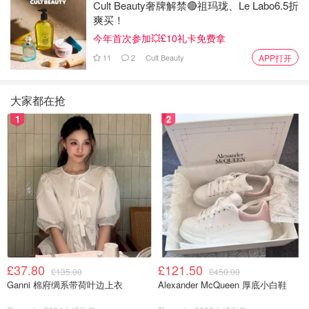
Cult Beauty奢牌解禁🔴祖玛珑、Le Labo6.5折
爽买！
今年首次参加💥£10礼卡免费拿
11
2
Cult Beauty
APP打开
大家都在抢
1
2
£37.80
£121.50
£135.00
£450.00
Ganni 棉府绸系带荷叶边上衣
Alexander McQueen 厚底小白鞋