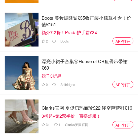
Boots 美妆爆降🚨£35收正装小棕瓶礼盒！价
值£151
额外7.2折！Prada护手霜£34
2
Boots
APP打开
漂亮小裙子合集👗House of CB鱼骨吊带裙
£69
裙子3折起
0
Selfridges
APP打开
这款估计没有小伙伴不知道，火了很多年倒也不是没道理。
最完美的越油越美丽妆效-呈现奶油肌。遮瑕度和持久度都
是可圈可点的。曾试过另结新欢-同一类型的粉底液：Dior
Clarks官网 夏促💥玛丽珍£22 镂空芭蕾鞋£16
forever，YSL All hours， Lancome Teint Idole Ultra wear,
3折起+第2双半价！百搭舒服！
Laura Mercier Flawless Fusion Ultra Long。但是试过后，
31
1
Clarks英国官网
APP打开
还是专一的继续选择他。这款色号真的是多，个人喜欢跟肤
色非常一样的颜色-勿白勿黑。一开始感觉哪个色号都不合