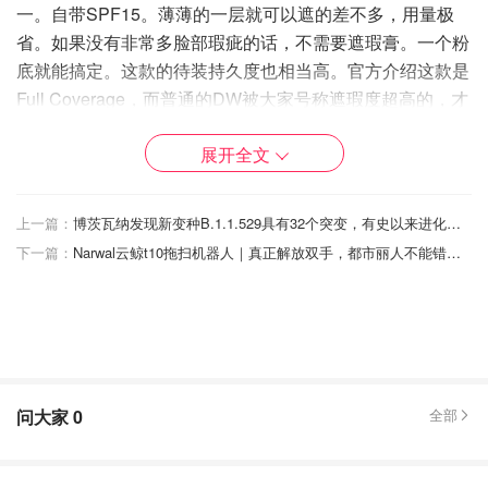
一。自带SPF15。薄薄的一层就可以遮的差不多，用量极
省。如果没有非常多脸部瑕疵的话，不需要遮瑕膏。一个粉
底就能搞定。这款的待装持久度也相当高。官方介绍这款是
Full Coverage，而普通的DW被大家号称遮瑕度超高的，才
能算的上Medium to Full Coverage。至于有些品牌所谓的
展开全文
Full Coverage，24h持久待妆，那个..... 我就保持微笑吧。
遮瑕度高，持久性强的前提就是干。刚上脸流动性其实跟普
上一篇：
博茨瓦纳发现新变种B.1.1.529具有32个突变，有史以来进化程度超高
通DW差不太多，但是如果脸比较干的话感觉难推开。普通
下一篇：
Narwal云鲸t10拖扫机器人｜真正解放双手，都市丽人不能错过的清扫好物！
DW上半张脸要立即推开，这款，1/4脸可以开始铺开吧。
遮瑕度：🌟🌟🌟🌟🌟 （5颗）
持久度：🌟🌟🌟🌟🌟 （5颗）
妆面：雾面
问大家
0
全部
妆效：薄薄一层就能达到其他粉底涂几层的效果，所以虽然
略有妆感，但不会假面。只要皮肤不干，且色号选好，还算