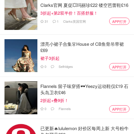
Clarks官网 夏促💥玛丽珍£22 镂空芭蕾鞋£16
3折起+第2双半价！百搭舒服！
31
1
Clarks英国官网
APP打开
漂亮小裙子合集👗House of CB鱼骨吊带裙
£69
经典款式
裙子3折起
0
Selfridges
APP打开
Flannels 留子味穿搭🕶️Yeezy运动鞋仅£19 石
头岛卫衣£46
2折起+叠9折！
0
Flannels
APP打开
已更新🔥lululemon 好价区每周上新 大号粉牛