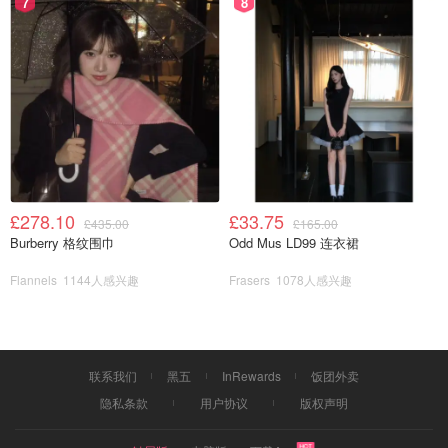
7
8
£278.10
£33.75
£435.00
£165.00
Burberry 格纹围巾
Odd Mus LD99 连衣裙
Flannels
1144人感兴趣
Frasers
1078人感兴趣
这款睡衣使用的是圆机针织工艺，悬垂感很好不易起皱，而
联系我们
黑五
InRewards
饭团外卖
且针织真丝面料具有质地柔软、吸湿透气、优良的弹性与延
隐私条款
用户协议
版权声明
伸性，所以穿着特别的舒适、贴身和体、无拘紧感，触之如