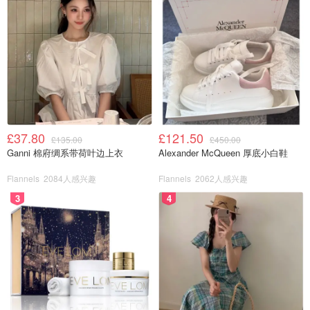
£37.80
£121.50
£135.00
£450.00
Ganni 棉府绸系带荷叶边上衣
Alexander McQueen 厚底小白鞋
Flannels
2084人感兴趣
Flannels
2062人感兴趣
3
4