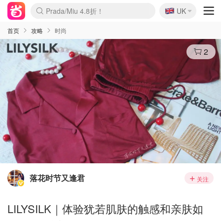
🇬🇧
Prada/Miu 4.8折！
UK
麦卢卡蜂蜜夏促！个位数！
啥？必胜客披萨5折！
首页
攻略
时尚
2
落花时节又逢君
关注
LILYSILK｜体验犹若肌肤的触感和亲肤如