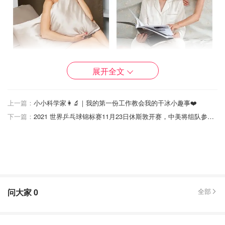
展开全文
上一篇：
小小科学家👩‍🔬｜我的第一份工作教会我的干冰小趣事❤️
下一篇：
2021 世界乒乓球锦标赛11月23日休斯敦开赛，中美将组队参赛！| 购票渠道、赛事日程、历届获奖国家一览
网站主页
📦物流&包装
产品物流用的fedex，从发货到收到大概一星期左右，因为
这次中间夹了节假日，感觉平时的话可能五天左右就可以收
问大家
0
全部
到了，内衣是装在塑料袋里的，睡衣有包装盒，盒子上面的
百合花图案很精美呀！