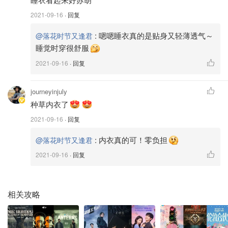
👗产品款式
2021-09-16
· 回复
:
嗯嗯睡衣真的是贴身又轻薄透气～
@落花时节又逢君
这次众测的款式：
睡觉时穿很舒服
酒红色针织真丝睡衣套装 S码
2021-09-16
· 回复
黑色真丝无痕内衣 均码
journeyinjuly
种草内衣了
2021-09-16
· 回复
:
内衣真的可！零负担
@落花时节又逢君
2021-09-16
· 回复
相关攻略