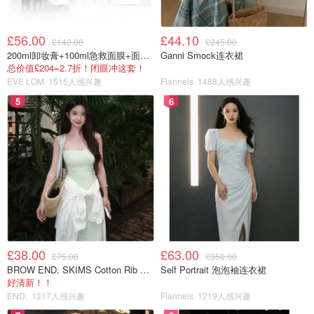
£56.00
£44.10
£140.00
£245.00
200ml卸妆膏+100ml急救面膜+面霜+洁颜布
Ganni Smock连衣裙
总价值£204=2.7折！闭眼冲这套！
EVE LOM
1515人感兴趣
Flannels
1488人感兴趣
5
6
£38.00
£63.00
£75.00
£350.00
BROW END. SKIMS Cotton Rib 长款背心连衣裙 薄荷绿
Self Portrait 泡泡袖连衣裙
好清新！！
END.
1317人感兴趣
Flannels
1219人感兴趣