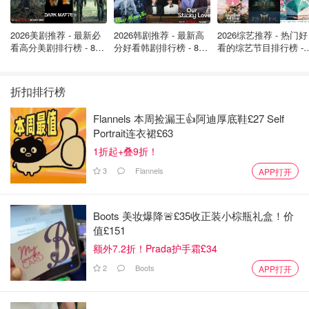
2026美剧推荐 - 最新必
2026韩剧推荐 - 最新高
2026综艺推荐 - 热门好
看高分美剧排行榜 - 8月
分好看韩剧排行榜 - 8月
看的综艺节目排行榜 - 
👩穿着体验
最新: 《​​足球教练 》第
最新：丁海寅《我的荒
月最新:《​​伦敦合伙人
四季回归！
糖恋爱 》上线❣️
回归啦
酒红色针织真丝睡衣套装
折扣排行榜
Flannels 本周捡漏王👍阿迪厚底鞋£27 Self
拿到这套真丝睡衣套装时第一感受就是面料轻薄冰凉，而且
Portrait连衣裙£63
垂坠感很好，100%的真丝针织穿着时不仅贴合身型，而且
1折起+叠9折！
透气又舒适，摸上去也顺滑无比，非常适合作为在家休息时
3
Flannels
APP打开
穿的睡衣套装.
Boots 美妆爆降🚨£35收正装小棕瓶礼盒！价
值£151
额外7.2折！Prada护手霜£34
2
Boots
APP打开