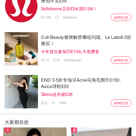
角包罕见£59
Softstreme卫衣£54/原£108！
106
lululemon
APP打开
本来以为酒红色的颜色穿上可能会有点显老气，但是没想到
Cult Beauty奢牌解禁🔴祖玛珑、Le Labo6.5折
穿上意外的显白和大气，简洁的经典款式风格，衣物包扣和
爽买！
走线很整齐，也没有过多的装饰，使得在家睡觉穿着时更加
今年首次参加💥£10礼卡免费拿
舒适，睡裤裤腰的松紧带也比较宽不会勒出痕迹，可以把里
11
2
Cult Beauty
APP打开
面的系带抽掉，感觉会更方便+贴合舒适.
END 3-5折专场🛒Acne马海毛围巾£150、
Asics球鞋£53
Skims连衣裙£38
2
END.
APP打开
大家都在抢
1
2