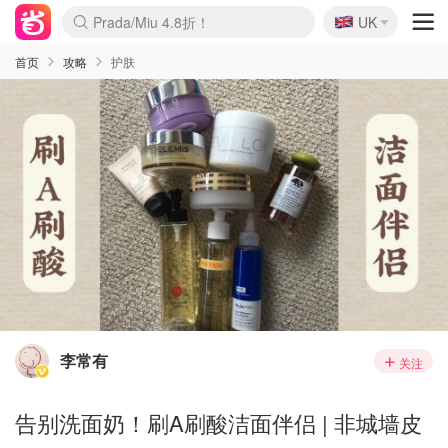
🇬🇧
Prada/Miu 4.8折！
UK
麦卢卡蜂蜜夏促！个位数！
啥？必胜客披萨5折！
首页
攻略
护肤
李常有
关注
告别洗面奶！刷A刷酸洁面伴侣 | 非城墙皮