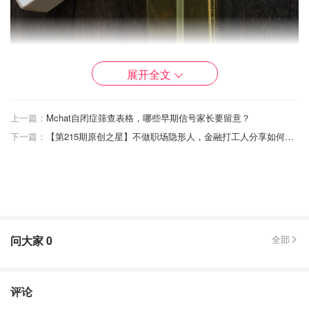
展开全文
上一篇：
Mchat自闭症筛查表格，哪些早期信号家长要留意？
下一篇：
【第215期原创之星】不做职场隐形人，金融打工人分享如何与老板有效沟通 | 4岁和1岁小娃的STEAM项目：恐龙是如何灭绝的 | 手把手教你选墙漆色号 | 面试【你为什么要换工作？ 】可以这样回答
2️⃣EVE LOM，200ml/135刀。老网红，近年来不少博主瞧
不上它，说“不是植物油”云云。植物油就比矿油高贵吗？约
20年前我也这么想来着（倚老卖老地插会腰）。现在不了，
问大家
0
全部
矿油自有其妙。乳化、洗净、后续感觉都做得不错，就是太
贵了点。基本没有残留“油感”，但又能保持较长时间的滋润
感。
评论