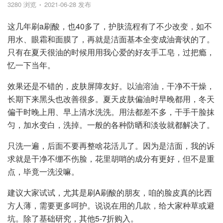
3280 浏览
2021-06-28 发布
这几年刷a刷酸，也40多了，护肤流程有了不少改变，如不
用水、眼霜和面膜了，再就是洁面基本全变成油膏状的了。
只有在夏天很油的时候用用我心爱的好友手工皂，过把瘾，
忆一下当年。
效果还是不错的，皮肤屏障友好。以油溶油，干净不干燥，
长期下来黑头也改善很多。夏天皮肤偏油时早晚都用，冬天
偏干时晚上用、早上清水洗洗。用法都差不多，干手干脸抹
匀，加水变白，洗掉。一般的各种防晒和淡妆就都解决了。
只洗一遍，后面不要再整啥花活儿了。因为是洁面，我的诉
求就是干净不绷不伤脸，花里胡哨的成分有更好，但不是重
点，毕竟一洗没嘛。
建议大家试试，尤其是刷A刷酸的朋友，咱的脸皮真的比西
方人薄，需要更多呵护。说说在用的几款，给大家种草或避
坑。除了基础研究，其他5-7折购入。