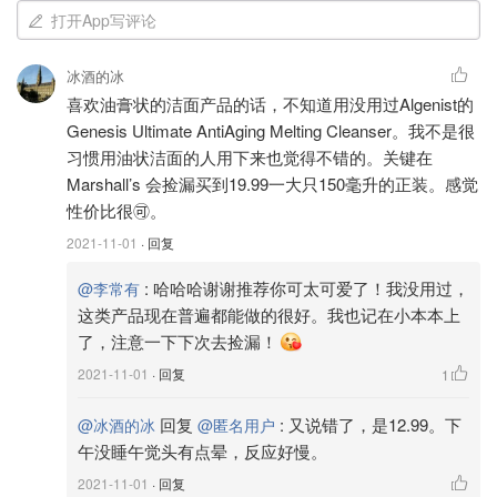
打开App写评论
冰酒的冰
喜欢油膏状的洁面产品的话，不知道用没用过Algenist的
Genesis Ultimate AntiAging Melting Cleanser。我不是很
习惯用油状洁面的人用下来也觉得不错的。关键在
Marshall’s 会捡漏买到19.99一大只150毫升的正装。感觉
性价比很🉑️。
2021-11-01
· 回复
:
哈哈哈谢谢推荐你可太可爱了！我没用过，
@李常有
这类产品现在普遍都能做的很好。我也记在小本本上
了，注意一下下次去捡漏！
2021-11-01
· 回复
1
回复
:
又说错了，是12.99。下
@冰酒的冰
@匿名用户
午没睡午觉头有点晕，反应好慢。
2021-11-01
· 回复