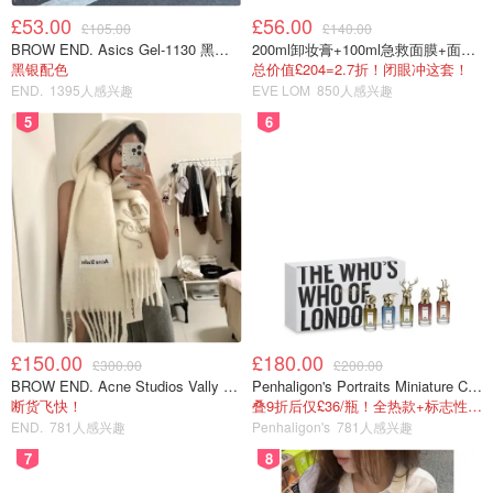
£53.00
£56.00
£105.00
£140.00
BROW END. Asics Gel-1130 黑色运动鞋
200ml卸妆膏+100ml急救面膜+面霜+洁颜布
黑银配色
总价值£204=2.7折！闭眼冲这套！
END.
1395人感兴趣
EVE LOM
850人感兴趣
5
6
£150.00
£180.00
£300.00
£200.00
BROW END. Acne Studios Vally 刺绣围巾 白色
Penhaligon's Portraits Miniature Collection 香氛套装 5瓶装
断货飞快！
叠9折后仅£36/瓶！全热款+标志性兽首头
END.
781人感兴趣
Penhaligon's
781人感兴趣
7️⃣Origins白紫米洁面油，150ml/31刀，需摇匀。有点厚重
7
8
的油，冬天有点难推，夏天热了就好多了。清洁力比较强，