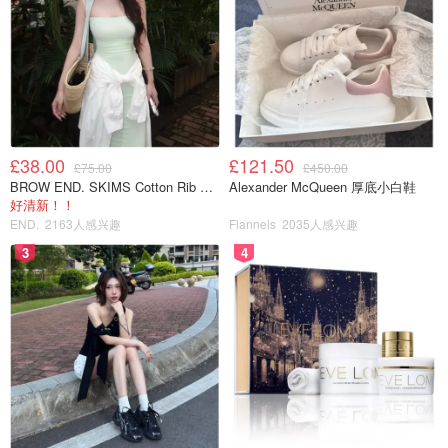
£38.00
£121.50
£75.00
£450.00
BROW END. SKIMS Cotton Rib 长款背心连衣裙 薄荷绿
Alexander McQueen 厚底小白鞋
好清新！！
END.
2163人感兴趣
Flannels
2035人感兴趣
3
4
6️⃣小蜜蜂洁面油177.4ml/15.99刀。主打植物油和天然抗氧
化成分，味道宜人，比较实惠，洗净后有较明显的滑感，追
求“洗净感”的人可能会有心理障碍。