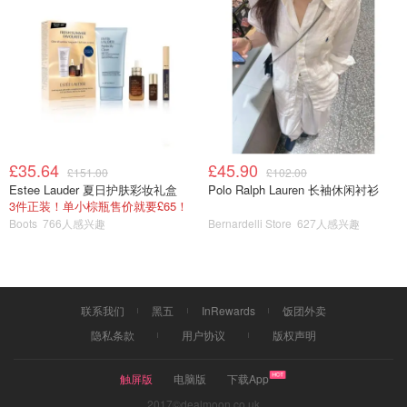
洗完后略紧绷，油皮应该更喜欢。
£35.64
£45.90
£151.00
£102.00
Estee Lauder 夏日护肤彩妆礼盒
Polo Ralph Lauren 长袖休闲衬衫
3件正装！单小棕瓶售价就要£65！
Boots
766人感兴趣
Bernardelli Store
627人感兴趣
联系我们
黑五
InRewards
饭团外卖
隐私条款
用户协议
版权声明
触屏版
电脑版
下载App
2017©dealmoon.co.uk