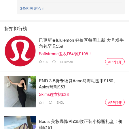
3条相关评论
折扣排行榜
3️⃣雅诗兰黛洁面膏，70ml/47刀。白色硬膏状，无味，挖一
已更新🔥lululemon 好价区每周上新 大号粉牛
小坨上脸迅速顺滑，延展性好，用量较省。加水迅速乳化，
角包罕见£59
易冲净，略略有点油润感。清洁度和滋润度平衡得很好。
Softstreme卫衣£54/原£108！
106
lululemon
APP打开
END 3-5折专场🛒Acne马海毛围巾£150、
Asics球鞋£53
Skims连衣裙£38
1
END.
APP打开
Boots 美妆爆降🚨£35收正装小棕瓶礼盒！价
值£151