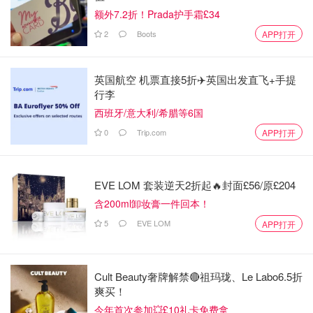
额外7.2折！Prada护手霜£34
2
Boots
APP打开
英国航空 机票直接5折✈️英国出发直飞+手提
4️⃣倩碧洁面膏，125ml/31刀。除了价格容量和开盖后保质
行李
期不同（6个月，EL24个月），其他跟EL基本一模一样，
西班牙/意大利/希腊等6国
可以参见上一条😜
0
Trip.com
APP打开
EVE LOM 套装逆天2折起🔥封面£56/原£204
含200ml卸妆膏一件回本！
5
EVE LOM
APP打开
Cult Beauty奢牌解禁🔴祖玛珑、Le Labo6.5折
爽买！
今年首次参加💥£10礼卡免费拿