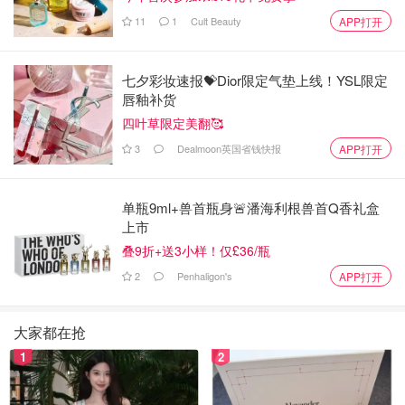
11
1
Cult Beauty
APP打开
5️⃣Elemis洁面膏，100克/64刀。有点冲的精油味，不会像
七夕彩妆速报💝Dior限定气垫上线！YSL限定
唇釉补货
eve lom那样有小颗粒。其他也都不错。
四叶草限定美翻🥰
3
Dealmoon英国省钱快报
APP打开
单瓶9ml+兽首瓶身🚨潘海利根兽首Q香礼盒
上市
叠9折+送3小样！仅£36/瓶
2
Penhaligon's
APP打开
大家都在抢
1
2