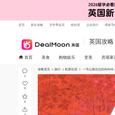
首页
新生攻略
开学季必买
抢好货
点击排行
商家导
英国攻略
首页
美食
购物娱乐
变美
房屋家
攻略首页
旅行
机票住宿
一号公路住过的Airbn
0
6
9
4