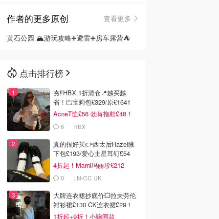
作者的更多原创
查看更多
🇳🇿
新西兰
黄石公园 🏔游玩攻略➕避雷➕房车露营⛺️
点击排行榜
夯‼️HBX 1折清仓📍越买越
省！巴宝莉包£329/原£1641
AcneT恤£56 勃肯拖鞋£48！
6
HBX
真的很好买👉西太后Hazel腋
下包£193/爱心土星耳钉£54
4折起！Marni玛丽珍£212
0
LN-CC UK
大牌连衣裙抄底价💥拉夫劳伦
衬衫裙£130 CK连衣裙£29！
1折起+9折！小鞠同款