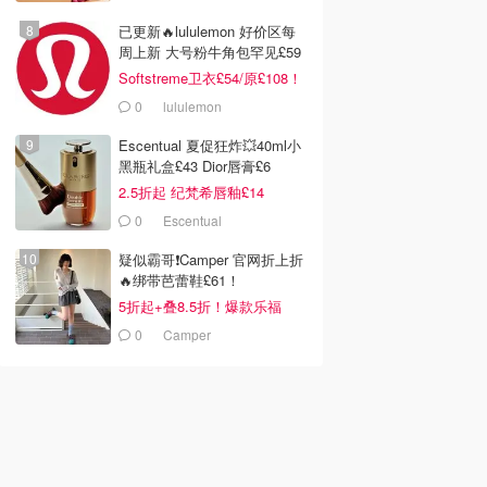
已更新🔥lululemon 好价区每
周上新 大号粉牛角包罕见£59
Softstreme卫衣£54/原£108！
0
lululemon
Escentual 夏促狂炸💥40ml小
黑瓶礼盒£43 Dior唇膏£6
2.5折起 纪梵希唇釉£14
0
Escentual
疑似霸哥❗️Camper 官网折上折
🔥绑带芭蕾鞋£61！
5折起+叠8.5折！爆款乐福
£68！
0
Camper