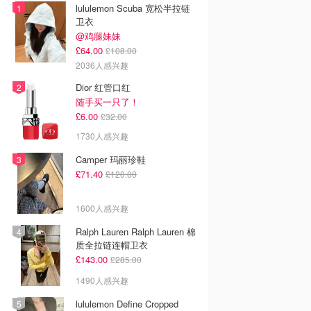
lululemon Scuba 宽松半拉链
卫衣
@鸡腿妹妹
£64.00
£108.00
2036人感兴趣
Dior 红管口红
随手买一只了！
£6.00
£32.00
1730人感兴趣
Camper 玛丽珍鞋
£71.40
£120.00
1600人感兴趣
Ralph Lauren Ralph Lauren 棉
质全拉链连帽卫衣
£143.00
£285.00
1490人感兴趣
lululemon Define Cropped