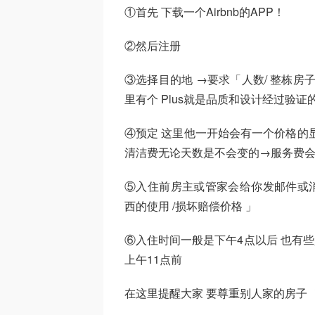
①首先 下载一个Airbnb的APP！
②然后注册
③选择目的地 →要求「人数/ 整栋房子
里有个 Plus就是品质和设计经过验证
④预定 这里他一开始会有一个价格的
清洁费无论天数是不会变的→服务费
⑤入住前房主或管家会给你发邮件或消息
西的使用 /损坏赔偿价格 」
⑥入住时间一般是下午4点以后 也有
上午11点前
在这里提醒大家 要尊重别人家的房子 ！ 💁