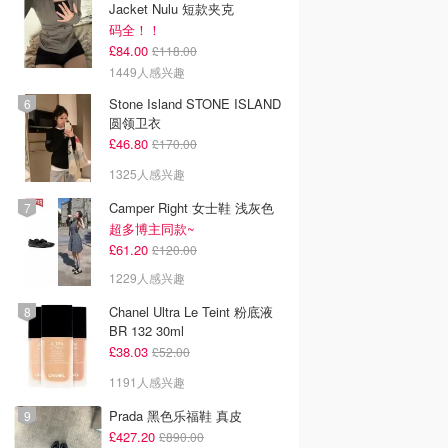
Jacket Nulu 短款夹克
码全！！
£84.00
£118.00
1449人感兴趣
Stone Island STONE ISLAND
圆领卫衣
£46.80
£170.00
1325人感兴趣
Camper Right 女士鞋 浅灰色
超多博主同款~
£61.20
£120.00
1229人感兴趣
Chanel Ultra Le Teint 粉底液
BR 132 30ml
£38.03
£52.00
1191人感兴趣
Prada 黑色乐福鞋 真皮
£427.20
£890.00