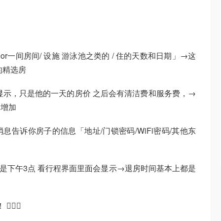
or一间房间/ 设施 游泳池之类的 / 住的天数和日期」→这
的精选房
显示，只是他的一天的房价 之后会有清洁费和服务费，→
会增加
告诉你房子的信息「地址/门锁密码/WiFi密码/其他东
些是下午3点 看行程界面里面会显示→退房时间基本上都是
‍♂️