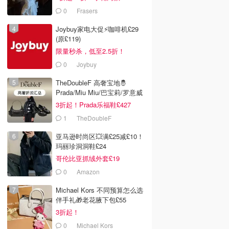
Ganni£88
0
Frasers
Joybuy家电大促⚡咖啡机£29
(原£119)
限量秒杀，低至2.5折！
0
Joybuy
TheDoubleF 高奢宝地🤴
Prada/Miu Miu/巴宝莉/罗意威
3折起！Prada乐福鞋£427
1
TheDoubleF
亚马逊时尚区💥满£25减£10！
玛丽珍洞洞鞋£24
哥伦比亚抓绒外套£19
0
Amazon
Michael Kors 不同预算怎么选
伴手礼🎁老花腋下包£55
3折起！
0
Michael Kors