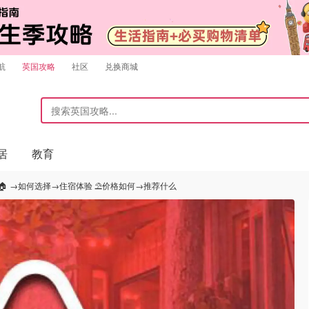
航
英国攻略
社区
兑换商城
居
教育
b 🏠 →如何选择→住宿体验 ⛱价格如何→推荐什么