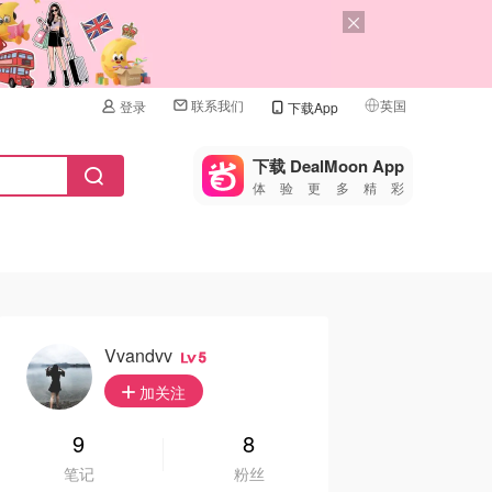
联系我们
英国
登录
下载App
🇺🇸
美国
下载 DealMoon App
体验更多精彩
🇨🇳
中国
🇨🇦
加拿大
🇬🇧
英国
🇩🇪
德国
Vvandvv
5
🇫🇷
加关注
法国
🇮🇹
9
8
意大利
笔记
粉丝
🇦🇺
澳洲