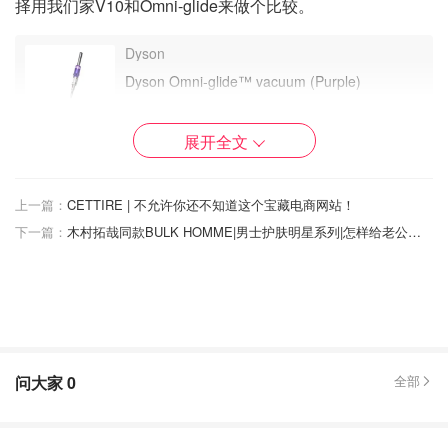
择用我们家V10和Omni-glide来做个比较。
Dyson
Dyson Omni-glide™ vacuum (Purple)
$399.99
购买
展开全文
Dyson
上一篇：
CETTIRE | 不允许你还不知道这个宝藏电商网站！
Dyson Cyclone V10 Absolute 无绳吸尘器
下一篇：
木村拓哉同款BULK HOMME|男士护肤明星系列|怎样给老公选洁面护肤美发产品
$449.99
$549.99
购买
1. Dyson Omni-glide 开箱体验
问大家
0
全部
快递送过来外部有一层纸壳，包装的很好，抽拉出来就是
Dyson的包装了，这款吸尘器的包裹比我想象中的小好多，
印象里的Dyson应该有一堆东西，大致从这个从包装上来说