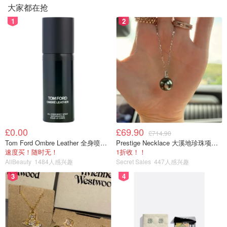
大家都在抢
1
2
握把式操作起来相当的灵活，改进后的按钮开关也是完全解
放了手指。
£0.00
£69.90
£714.90
Tom Ford Ombre Leather 全身喷雾 150ml
Prestige Necklace 大溪地珍珠项链 10-11mm
速度买！随时无！
1折收！！
AllBeauty
1484人感兴趣
Secret Sales
447人感兴趣
3
4