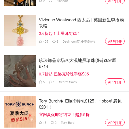
2
Flannels
APP打开
Vivienne Westwood 西太后 | 英国新生季抢购
攻略
刷头细节
：这次Omni采用的是万向软绒吸头.
2.6折起！土星耳钉£54
455
8
Dealmoon英国省钱快报
APP打开
珍珠饰品专场🦪大溪地黑珍珠项链£69/原
£714
0.7折起 巴洛克珍珠手链£35
5
1
Secret Sales
APP打开
Tory Burch🌵 Ella托特包£125、Hobo单肩包
£231！
官网夏促即将结束！超多5折
13
2
Tory Burch
APP打开