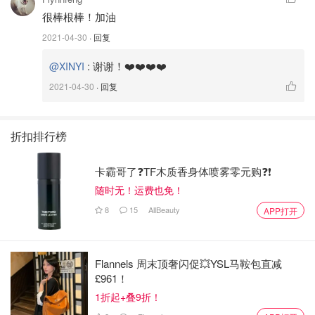
很棒根棒！加油
2021-04-30
· 回复
:
谢谢！❤️❤️❤️❤️
@XINYI
2021-04-30
· 回复
折扣排行榜
卡霸哥了❓TF木质香身体喷雾零元购❓❗
随时无！运费也免！
8
15
AllBeauty
APP打开
Flannels 周末顶奢闪促💥YSL马鞍包直减
£961！
1折起+叠9折！