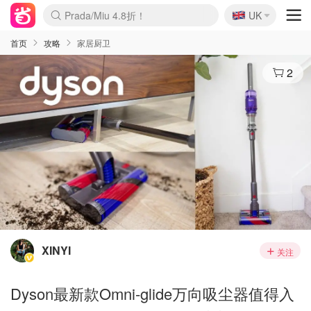
🇬🇧
Prada/Miu 4.8折！
UK
麦卢卡蜂蜜夏促！个位数！
啥？必胜客披萨5折！
首页
攻略
家居厨卫
2
XINYI
关注
Dyson最新款Omni-glide万向吸尘器值得入