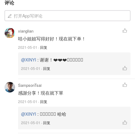
评论
就知道这款吸尘器不大。
打开App写评论
xianglian
哇小姐姐写得好好！现在就下单！
2021-05-01
· 回复
:
谢谢！❤️❤️❤️👍🏻👍🏻👍🏻
@XINYI
2021-05-01
· 回复
SampsonTsai
感謝分享！現在就下單
总共包含有三个刷头，一个充电插座，免打孔的粘胶以及钉
子，免打孔粘胶只适用于瓷砖类的表面，因为我们家没有光
2021-05-01
· 回复
滑的瓷砖墙面，最后还是钉到了墙面上。
:
👍🏻👍🏻👍🏻 哈哈
@XINYI
2021-05-01
· 回复