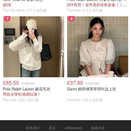
@29
20Y有货！这件真的衣柜必备！！@蜜子不爱吃
The Hip Store
277人感兴趣
Flannels
214人感兴趣
7
8
£85.50
£37.80
£190.00
£135.00
Polo Ralph Lauren 麻花毛衣
Ganni 棉府绸系带荷叶边上衣
男款女穿松弛感拉满！
Flannels
203人感兴趣
Flannels
195人感兴趣
联系我们
黑五
InRewards
饭团外卖