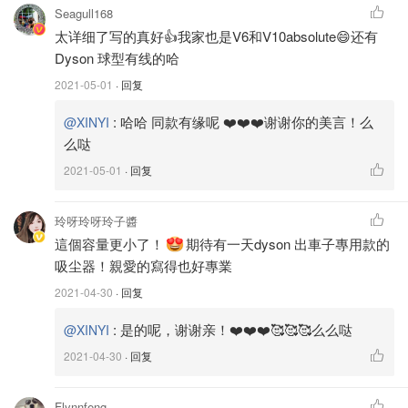
Seagull168
太详细了写的真好👍我家也是V6和V10absolute😄还有
Dyson 球型有线的哈
2021-05-01
· 回复
:
哈哈 同款有缘呢 ❤️❤️❤️谢谢你的美言！么
@XINYI
么哒
2021-05-01
· 回复
玲呀玲呀玲子醬
2. 外观设计
這個容量更小了！
期待有一天dyson 出車子專用款的
吸尘器！親愛的寫得也好專業
这个型号外观上来说非常的小巧，不同于以往手枪式的把
2021-04-30
· 回复
手，这款握把样式的手柄非常适合单手操作。
:
是的呢，谢谢亲！❤️❤️❤️🥰🥰🥰么么哒
@XINYI
2021-04-30
· 回复
Flynnfeng