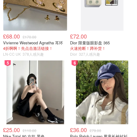
£68.00
£72.00
£170.00
Vivienne Westwood Agnatha 耳环
Dior 限量版眼影盘 365
4折啊啊！先点击激活链接！
火速抢断！蹲补货！
LN-CC UK
378人感兴趣
Dior
327人感兴趣
5
6
颜色上秉承着一如既往的经典紫，给人一种高级感。
£25.00
£36.00
£110.00
£79.00
Nike Total 90 女款 黑色
Polo Ralph Lauren 男童长袖衬衫 Oxford