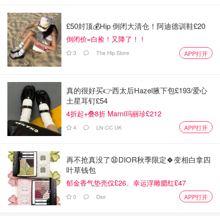
£50封顶💰Hip 倒闭大清仓！阿迪德训鞋£20
倒闭价=白捡！又降了！！
3
The Hip Store
APP打开
真的很好买👉西太后Hazel腋下包£193/爱心
土星耳钉£54
4折起+叠8折 Marni玛丽珍£212
4
LN-CC UK
APP打开
简易操作，只需一键按上开关即可开始清洁，有一个MAX
的档位可以切换。
再不抢真没了😧DIOR秋季限定🍀变相白拿四
叶草钱包
郁金香气垫壳仅£26、幸运浮雕腮红£47
0
Dior
APP打开