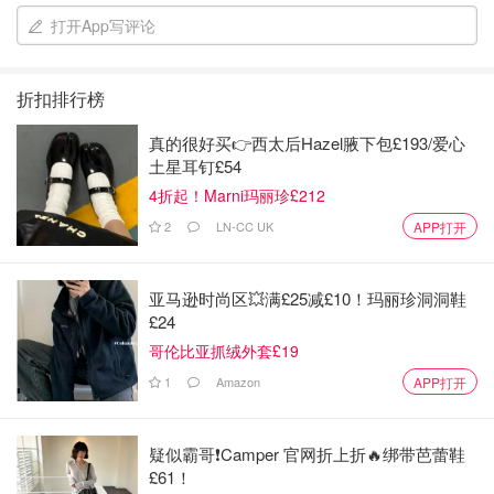
打开App写评论
写下你想对他说的话，有时候两个人之间，当面有些话说不
出来，正好趁节日表达出来，如果觉得100粒觉得太多，可
折扣排行榜
以适当减一些，我也是绞尽脑汁的写出来了，卷回去的时候
有些费劲，主要是我想把它弄回原来的样子。这个花一两个
真的很好买👉西太后Hazel腋下包£193/爱心
小时就可以完成。我另一半有耐性的看完了，忘了他什么反
土星耳钉£54
应。
4折起！Marni玛丽珍£212
2
LN-CC UK
APP打开
优点：省钱，增进感情
缺点：没有很特别，印象不深刻
亚马逊时尚区💥满£25减£10！玛丽珍洞洞鞋
£24
难度：简单
哥伦比亚抓绒外套£19
1
Amazon
APP打开
推荐指数三颗半星
https://www.amazon.com/gp/product/B076HS15GM/ref=pp
疑似霸哥❗️Camper 官网折上折🔥绑带芭蕾鞋
x_yo_dt_b_asin_title_o06_s00?ie=UTF8&psc=1
£61！