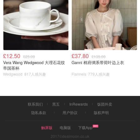
人意见。每个人不一样，也许你收到的惊喜会更多。
有钱能买开心的礼物
1.键盘鼠标
因为我另一半常常用台式电脑，刚好他键盘有一个键坏了，
那我就买给他了。这是我2019年底送他的生日礼物，他很
£12.50
£37.80
£25.00
£135.00
喜欢。好用，颜色变化多端，漂亮。每次买这些科技性的东
Vera Wang Wedgwood 大理石花纹
Ganni 棉府绸系带荷叶边上衣
西，我都要做很久的攻略，因为我不太熟悉，怕对方不喜
帝国茶杯
欢。我不知道有没有出新的系列，如果有你可以买新款的。
Wedgwood
817人感兴趣
Flannels
779人感兴趣
毕竟我这是2019年买的。鼠标我也是买了Razer的，他到现
在都还没用，我就不多介绍。
https://www.bestbuy.com/site/razer-huntsman-elite-wired-
联系我们
黑五
InRewards
饭团外卖
gaming-opto-mechanical-switch-keyboard-with-chroma-
隐私条款
用户协议
版权声明
back-lighting-black/6262402.p?skuId=6262402
触屏版
电脑版
下载App
2017©dealmoon.co.uk