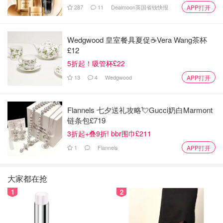
287
11
Dealmoon英国省钱快报
APP打开
难度：较难
Wedgwood 皇室餐具夏促☕️Vera Wang茶杯
£12
推荐指数四颗星
5折起！吸管杯£22
https://www.amazon.com/s?k=Explosion+Gift+Box
13
4
Wedgwood
APP打开
亚马逊样式也很多，找一个合适自己的。
Flannels 七夕送礼攻略💘Gucci奶白Marmont
链条包£719
3折起+叠9折! bbr围巾£211
1
Flannels
APP打开
大家都在抢
1
2