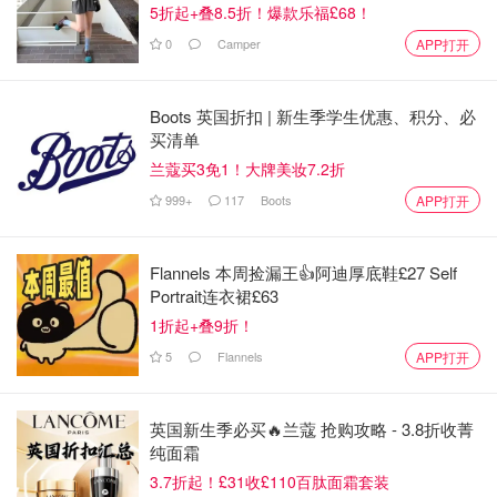
5折起+叠8.5折！爆款乐福£68！
这个链接是我当时买的，亚马逊上有不一样的款式，不一样
0
Camper
APP打开
的价格，可以挑你自己喜欢的。
Boots 英国折扣 | 新生季学生优惠、积分、必
买清单
兰蔻买3免1！大牌美妆7.2折
999+
117
Boots
APP打开
3.爆炸盒
Flannels 本周捡漏王👍阿迪厚底鞋£27 Self
这个挺网红的，那时候我买那个是所有东西都是分开的，全
Portrait连衣裙£63
都是自己动手，需要打印照片，裁剪，自己粘，自己折，建
1折起+叠9折！
议大家可以买个半成品，对于我这个手残党来说得重复又重
5
Flannels
APP打开
复看视频。花一两天时间能完成。我另一半反应是挺惊喜的
挺新奇的，翻懵了。
英国新生季必买🔥兰蔻 抢购攻略 - 3.8折收菁
优点：省钱，惊喜，工具齐全
纯面霜
3.7折起！£31收£110百肽面霜套装
缺点：麻烦