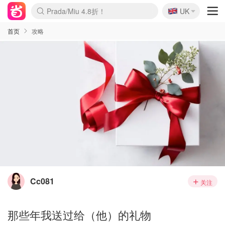
🇬🇧
Prada/Miu 4.8折！
UK
麦卢卡蜂蜜夏促！个位数！
啥？必胜客披萨5折！
首页
攻略
Cc081
关注
那些年我送过给（他）的礼物