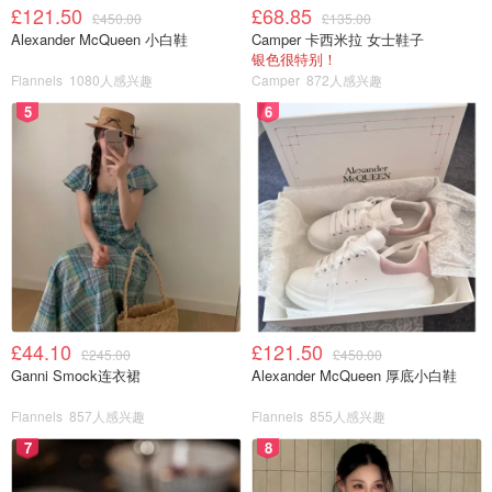
£121.50
£68.85
£450.00
£135.00
推荐指数三颗星
Alexander McQueen 小白鞋
Camper 卡西米拉 女士鞋子
银色很特别！
Flannels
1080人感兴趣
Camper
872人感兴趣
5
6
£44.10
£121.50
总结：DIY是需要很多耐性和时间，有时候对方的反应不一
£245.00
£450.00
Ganni Smock连衣裙
Alexander McQueen 厚底小白鞋
定是我们预期想要的，也许会超出我们的预期，有时候难免
会感动了自己，没感动到对方，我们放低点期望，互相了
Flannels
857人感兴趣
Flannels
855人感兴趣
解。因为我的另一半是有点直男，而我又是比较浪漫的人，
7
8
这难免会有点出入。评价是来自于我和我另一半的反应和个