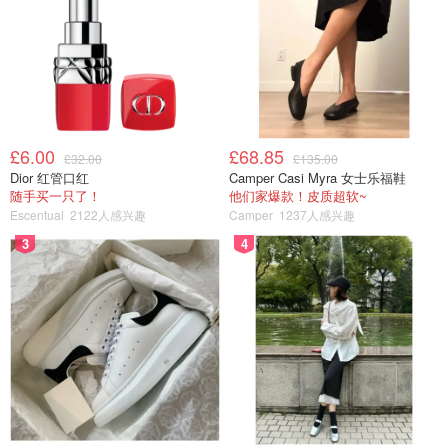
£6.00
£68.85
5.制作视频
£32.00
£135.00
Dior 红管口红
Camper Casi Myra 女士乐福鞋
随手买一只了！
他们家爆款！皮质超软~
现在制作视频的APP 很多，之前我好像用的是InShot，可
Escentual
2122人感兴趣
Camper
1237人感兴趣
以用自己喜欢的音乐，照片，视频，添加文字，表情，贴纸
3
4
等等，一个小时之内能完成，快的话会更快，我另一半对这
个没什么反应。
优点：免费
缺点：没惊喜
难度：较简单