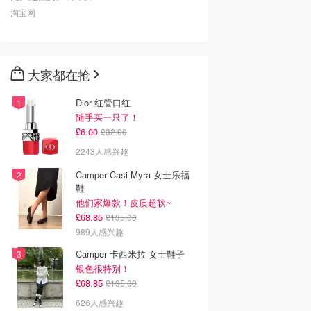
液态蛙胶DIY烘培工具
淘宝网
大家都在抢
Dior 红管口红
随手买一只了！
£6.00
£32.00
2243人感兴趣
Camper Casi Myra 女士乐福
鞋
他们家爆款！皮质超软~
£68.85
£135.00
989人感兴趣
Camper 卡西米拉 女士鞋子
银色很特别！
£68.85
£135.00
626人感兴趣