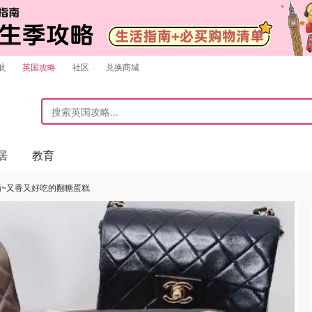
航
英国攻略
社区
兑换商城
居
教育
病~又香又好吃的翻糖蛋糕