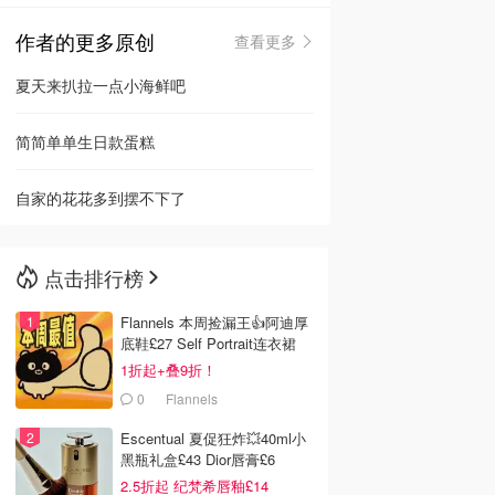
作者的更多原创
查看更多
🇳🇿
新西兰
夏天来扒拉一点小海鲜吧
简简单单生日款蛋糕
自家的花花多到摆不下了
点击排行榜
Flannels 本周捡漏王👍阿迪厚
底鞋£27 Self Portrait连衣裙
£63
1折起+叠9折！
0
Flannels
Escentual 夏促狂炸💥40ml小
黑瓶礼盒£43 Dior唇膏£6
2.5折起 纪梵希唇釉£14