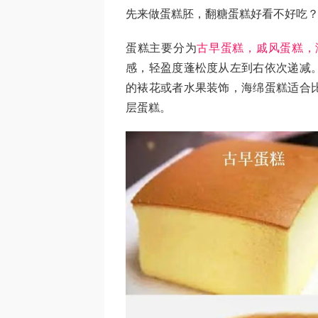
先来做蛋糕胚，翻糖蛋糕好看不好吃
蛋糕主要分为
古早蛋糕，戚风蛋糕，
感，轻盈度蓬松度从左到右依次递减
的裱花或者水果装饰，海绵蛋糕适合
层蛋糕。