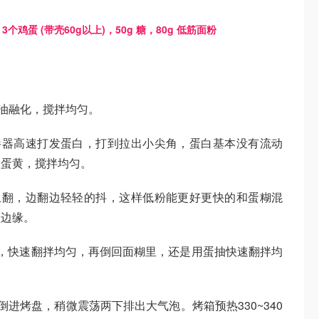
3个鸡蛋 (带壳60g以上)，50g 糖，80g 低筋面粉
油融化，搅拌均匀。
器高速打发蛋白，打到拉出小尖角，蛋白基本没有流动
入蛋黄，搅拌均匀。
翻，边翻边轻轻的抖，这样低粉能更好更快的和蛋糊混
盆边缘。
，快速翻拌均匀，再倒回面糊里，还是用蛋抽快速翻拌均
进烤盘，稍微震荡两下排出大气泡。烤箱预热330~340