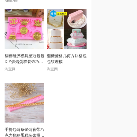
Amazon
.75 Ounce : Grocery
Perforation Cutter,
&amp; Gourmet Food
Overstitch Wheel,
Paper Perforator
Tracing Wheel
Sewing, Rotary
Perforator, Pounce
Wheels, 2 Pack
翻糖硅胶模具皇冠包包
翻糖菱格几何方块格包
DIY烘焙蛋糕装饰巧克
包纹理模
力模具
淘宝网
淘宝网
手提包链条锁链背带巧
克力翻糖蛋糕装饰模具