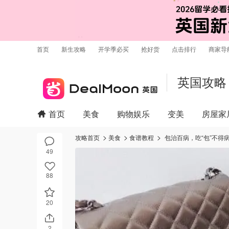
首页
新生攻略
开学季必买
抢好货
点击排行
商家导
英国攻略
首页
美食
购物娱乐
变美
房屋家
攻略首页
美食
食谱教程
包治百病，吃“包”不得
49
88
20
2