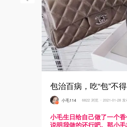
包治百病，吃“包”不
小毛114
6822 浏览
2021-01-28 
小毛生日给自己做了一个香
说明我做的还行吧。那小毛