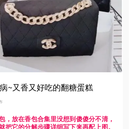
得病~又香又好吃的翻糖蛋糕
发布
包，放在香包合集里没想到傻傻分不清，
就把它的分解步骤详细写下来再配上图。