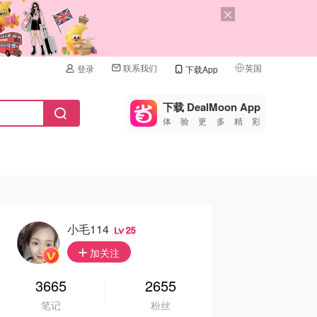
联系我们
英国
登录
下载App
🇺🇸
美国
下载 DealMoon App
体验更多精彩
🇨🇳
中国
🇨🇦
加拿大
🇬🇧
英国
🇩🇪
德国
小毛114
25
🇫🇷
加关注
法国
🇮🇹
3665
2655
意大利
笔记
粉丝
🇦🇺
澳洲