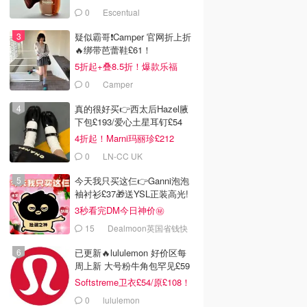
0
Escentual
疑似霸哥❗️Camper 官网折上折
🔥绑带芭蕾鞋£61！
5折起+叠8.5折！爆款乐福
£68！
0
Camper
真的很好买👉西太后Hazel腋
下包£193/爱心土星耳钉£54
4折起！Marni玛丽珍£212
0
LN-CC UK
今天我只买这仨👉Ganni泡泡
袖衬衫£37🎁送YSL正装高光!
3秒看完DM今日神价㊙️
15
Dealmoon英国省钱快
报
已更新🔥lululemon 好价区每
周上新 大号粉牛角包罕见£59
Softstreme卫衣£54/原£108！
0
lululemon