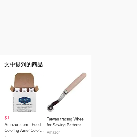
文中提到的商品
$1
Taiwan tracing Wheel
Amazon.com : Food
for Sewing Patterns,
Coloring AmeriColor
Wood and Stainless
Amazon
Blush Soft Gel Paste
Steel Pounce Wheel,