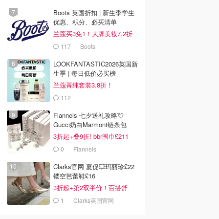
Boots 英国折扣 | 新生季学生
优惠、积分、必买清单
兰蔻买3免1！大牌美妆7.2折
117
Boots
LOOKFANTASTIC2026英国新
生季 | 每日低价必买榜
兰蔻菁纯套装3.8折！
112
LOOKFANTASTIC.COM
Flannels 七夕送礼攻略💘
Gucci奶白Marmont链条包
£719
3折起+叠9折! bbr围巾£211
0
Flannels
Clarks官网 夏促💥玛丽珍£22
镂空芭蕾鞋£16
3折起+第2双半价！百搭舒
服！
1
Clarks英国官网