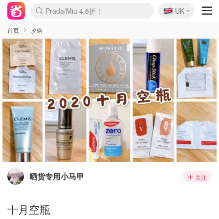
🇬🇧
Prada/Miu 4.8折！
UK
麦卢卡蜂蜜夏促！个位数！
啥？必胜客披萨5折！
首页
攻略
晒货专用小马甲
关注
十月空瓶