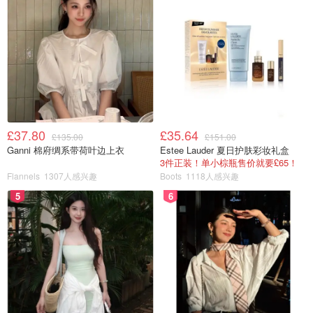
滋润不糊嘴，还巨便宜。不管是贵的还是便宜的，适合自己
的就是好的。
Rituals身体乳&护手霜🌟🌟🌟🌟
£37.80
£35.64
£135.00
£151.00
Ganni 棉府绸系带荷叶边上衣
Estee Lauder 夏日护肤彩妆礼盒
3件正装！单小棕瓶售价就要£65！
Flannels
1307人感兴趣
Boots
1118人感兴趣
5
6