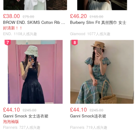
都是官网发的小样。调香很赞，很高级的感觉。有羊毛的话
会买。
£38.00
£46.20
£75.00
£165.00
BROW END. SKIMS Cotton Rib 长款背心连衣裙 薄荷绿
Burberry Slim Fit 真丝围巾 女士
Spongelle洗澡海绵🌟🌟🌟💫
好清新！！
END.
1108人感兴趣
Glamood
1077人感兴趣
7
8
£44.10
£44.10
£245.00
£245.00
Ganni Smock 女士连衣裙
Ganni Smock连衣裙
泡泡袖版
Flannels
727人感兴趣
Flannels
719人感兴趣