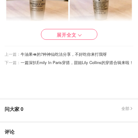
展开全文
细纹没发现有什么变化，不过跟有的小伙伴说的一样，睫毛
是真的变长了，特别是下睫毛！按摩头挺好用的，可能会回
购。
上一篇：
牛油果🥑的7种神仙吃法分享，不好吃你来打我呀
下一篇：
一篇深扒Emily In Paris穿搭，甜姐Lily Collins的穿搭合辑来啦！
Dr. Dennis Gross焕肤棉片🌟🌟🌟💫
问大家
0
全部
评论