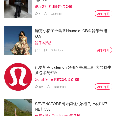
Elemis Pro-collagen Hydra-gel眼膜🌟🌟🌟💫
低至2折🥬BBR丝巾£46！
3
Glamood
APP打开
漂亮小裙子合集👗House of CB鱼骨吊带裙
£69
裙子3折起
0
Selfridges
APP打开
已更新🔥lululemon 好价区每周上新 大号粉牛
角包罕见£59
Softstreme卫衣£54/原£108！
106
lululemon
APP打开
是透明的胶状质地，敷起来还算舒服，效果嘛……没什么特
SEVENSTORE周末闪促⚡️始祖鸟上衣£127
NB鞋£38
别的感觉。
低至3折！Our legacy罕见折