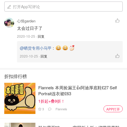
打开App写评论
心情garden
太会过日子了
2020-10-25
· 回复
:
@晒货专用小马甲
2020-10-25
· 回复
第一次用这种类型的产品，是有点刺痛，但可以忍受，莫名
折扣排行榜
还有一点爽……
Flannels 本周捡漏王👍阿迪厚底鞋£27 Self
不过没看到明显的效果，痘痘第二天也没见消🤷🏻‍♀️，或许是
Portrait连衣裙£63
我没仔细照镜子🧐
1折起+叠9折！
总之有的话不介意用，但应该不会主动去买。
3
Flannels
APP打开
Elemis pro-collagen marine cream🌟🌟🌟🌟