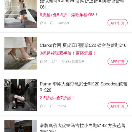
💫
疑似霸哥❗️Camper 官网折上折🔥绑带芭蕾鞋
£61！
6折起+叠8.5折！爆款乐福£68！
0
Camper
APP打开
Clarks官网 夏促💥玛丽珍£22 镂空芭蕾鞋£16
3折起+第2双半价！百搭舒服！
31
1
Clarks英国官网
APP打开
Puma 季终大促💥黑武士鞋£20 Speedcat芭蕾
鞋£28
2.5折起+叠7折起！
7
Puma
APP打开
海洋面霜不是第一次用了，质地轻盈保湿力却很足。有很多
人说味道太重，我还挺喜欢的。所以Elemis近似一折的羊毛
奢牌疯价大促🩶马吉拉小白鞋£142 方头芭蕾
里面要是有海洋霜的话必撸。
鞋£129！