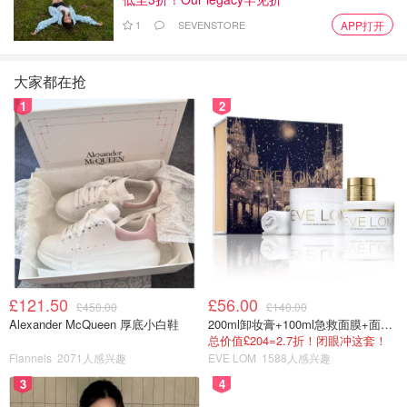
ChapStick唇膏🌟🌟🌟🌟💫
1
SEVENSTORE
APP打开
大家都在抢
1
2
£121.50
£56.00
£450.00
£140.00
Alexander McQueen 厚底小白鞋
200ml卸妆膏+100ml急救面膜+面霜+洁颜布
总价值£204=2.7折！闭眼冲这套！
生平第一次用完一支唇膏。不知道是因为自己的习惯改了还
Flannels
2071人感兴趣
EVE LOM
1588人感兴趣
是因为这款让人愿意用。不喜欢那种带薄荷涂起来凉凉的唇
3
4
膏，也不喜欢涂完像猪油一样反光的。这款🍏味道还可以，