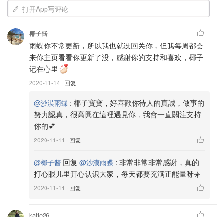
紅。櫻花粉羞澀可愛，搭配淺色的裙子是絕配。桃紅色熱情
打开App写评论
奔放，搭配深色的服飾，或是冬天的皮衣絕對壓得住氣場。
椰子酱
比起YSL信封包，Chanel WOC可以放多一點東西，在小包
雨蝶你不常更新，所以我也就没回关你，但我每周都会
裡面已經算很厲害了。
来你主页看看你更新了没，感谢你的支持和喜欢，椰子
记在心里
2020-11-14
· 回复
:
椰子寶寶，好喜歡你待人的真誠，做事的
@沙漠雨蝶
努力認真，很高興在這裡遇見你，我會一直關注支持
你的💕
2020-11-14
· 回复
回复
:
非常非常非常感谢，真的
@椰子酱
@沙漠雨蝶
打心眼儿里开心认识大家，每天都要充满正能量呀☀️
2020-11-14
· 回复
katie26