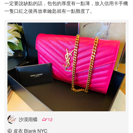
一定要說缺點的話，包包的厚度有一點薄，放入信用卡手機
一隻口紅之後再放車鑰匙就有一點難度了。
沙漠雨蝶
12
🧥 皮衣 Blank NYC