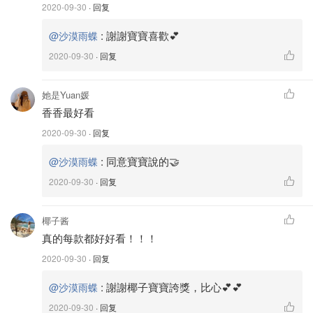
2020-09-30
· 回复
:
謝謝寶寶喜歡💕
@沙漠雨蝶
2020-09-30
· 回复
她是Yuan媛
香香最好看
2020-09-30
· 回复
:
同意寶寶說的🤝
@沙漠雨蝶
2020-09-30
· 回复
沙漠雨蝶
12
椰子酱
真的每款都好好看！！！
這款Saint Michel手袋融合LV兩大標誌性材料Monogram
2020-09-30
· 回复
帆布與Epi皮革。
:
謝謝椰子寶寶誇獎，比心💕💕
@沙漠雨蝶
🌸Monogram老花和Epi櫻桃粉皮革，即經典有不失活
2020-09-30
· 回复