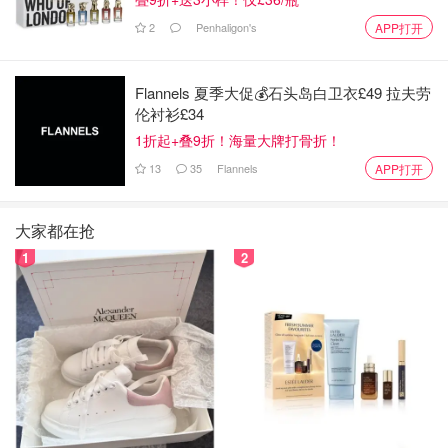
2
Penhaligon's
APP打开
Flannels 夏季大促💰石头岛白卫衣£49 拉夫劳
伦衬衫£34
1折起+叠9折！海量大牌打骨折！
13
35
Flannels
APP打开
大家都在抢
1
2
沙漠雨蝶
12
OOTD:
👗裙子Sandro
腰帶 Calvin Klein
👛 包包Gucci
👠 鞋子Manolo Blahni