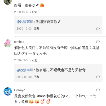
好看，都喜欢💕
沙漠雨蝶
12
2020-10-03
· 回复
兩只Chanel WOC
一隻桃紅，一隻櫻花粉
:
謝謝寶寶喜歡💕
@沙漠雨蝶
櫃姐說櫻花粉是今年的新色，我感覺有一點偏光，在陽
2020-10-03
· 回复
光下和燈光下有閃閃的一粒粒的。
ibmbee
在法國買WOC超級划算，在美國的價錢是2500加稅，在
酒神包太美丽，不知道有没有传说中掉钻的问题？就是
巴黎買算上退稅之後價格只有1948。
因为这个一直没入手。
2020-09-30
· 回复
3. Louis Vuitton Saint Michel 櫻花粉
:
沒有耶，不過我也不是每天都背
@沙漠雨蝶
推薦指數：🌟🌟🌟🌟🌟
2020-09-30
· 回复
這是性價比很高的一款。女生出門必備的東西全部妥妥裝得
下。價錢比Chanel WOC還要便宜。剛剛去查了官網好像已
HcKoya
經discontinued, 不過二手市場還有在賣。
最喜欢鹅黃色Chanel和樱花粉的LV，一个帅气一个气
质，超棒