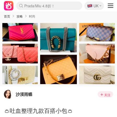
🇬🇧
Prada/Miu 4.8折！
UK
麦卢卡蜂蜜夏促！个位数！
啥？必胜客披萨5折！
首页
攻略
时尚
沙漠雨蝶
关注
👛吐血整理九款百搭小包👛