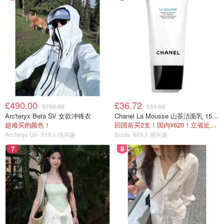
£490.00
£36.72
£700.00
£51.00
Arc'teryx Beta SV 女款冲锋衣
Chanel La Mousse 山茶洁面乳 150ml
超难买的颜色！
回国前买2支！国内¥620！立省近一半！
Arc'teryx UK
919人感兴趣
Boots
869人感兴趣
7
8