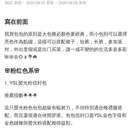
3622 浏览
2020-09-30 更新
2020-09-29 发布
寫在前面
我買包包的原則是大包務必顏色要經典，而小包則可以選擇
亮色作為點綴，這樣可以搭配裙子，短裤，长裤，参加派
对，外出度假或是出门买菜，讓一成不變的的生活多姿多彩
🌺🌸🌼🌻🌷💐☘️
🌸粉红色系🌸
1. YSL螢光粉信封包
推薦指數🌟🌟🌟
這只螢光粉色包包超級有輻射力，不但特別適合晚禮服搭
配，而且還很適合休閒穿搭。包包信封口蓋YSL金色字母和
金色鏈條與螢光粉搭配相得益彰。