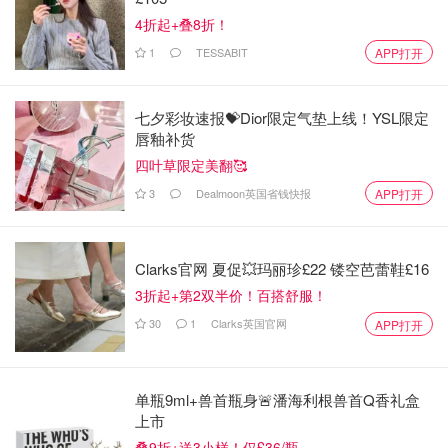
今年是大大大惊喜
4折起+叠8折！
老公背着我买了两件礼物
他说我的包包都偏大，所以这次买了小的WOC送我
1
TESSABIT
APP打开
我也很爱这款施华洛世奇手链，正反面双色（看图三和
图四）
七夕彩妆速报💝Dior限定气垫上线！YSL限定
两个人在一起久了就会更能读懂对方❤️
唇釉补货
四叶草限定美翻🥰
3
Dealmoon英国省钱快报
APP打开
Clarks官网 夏促💥玛丽珍£22 镂空芭蕾鞋£16
3折起+第2双半价！百搭舒服！
30
1
Clarks英国官网
APP打开
单瓶9ml+兽首瓶身🚨潘海利根兽首Q香礼盒
上市
叠9折+送3小样！仅£36/瓶