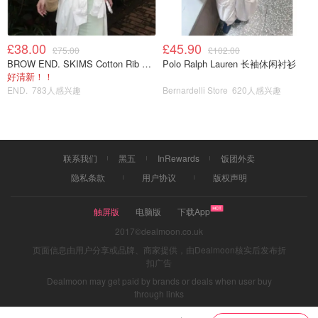
£38.00
£45.90
£75.00
£102.00
BROW END. SKIMS Cotton Rib 长款背心连衣裙 薄荷绿
Polo Ralph Lauren 长袖休闲衬衫
好清新！！
END.
783人感兴趣
Bernardelli Store
620人感兴趣
联系我们
黑五
InRewards
饭团外卖
隐私条款
用户协议
版权声明
触屏版
电脑版
下载App
2017©dealmoon.co.uk
沙漠雨蝶
12
页面信息由用户分享或品牌、商家提供，由Dealmoon核实后发布折
扣广告
这款Miu Miu钻扣包看起来不大，实际上比我想象的要能
Dealmoon may get paid by brands or deals when user buy
装
through links
放进去YSL气垫，纪梵希口红，Marc Jacob小瓶香水，