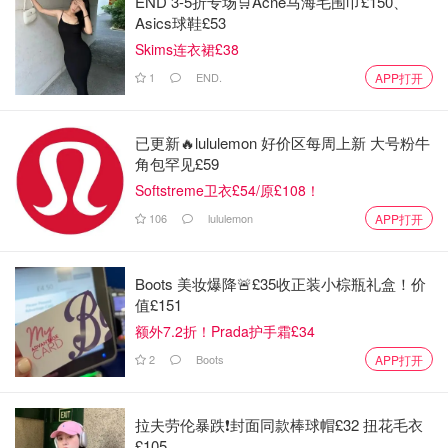
END 3-5折专场🛒Acne马海毛围巾£150、
Asics球鞋£53
Skims连衣裙£38
1
END.
APP打开
已更新🔥lululemon 好价区每周上新 大号粉牛
角包罕见£59
Softstreme卫衣£54/原£108！
106
lululemon
APP打开
Boots 美妆爆降🚨£35收正装小棕瓶礼盒！价
值£151
额外7.2折！Prada护手霜£34
2
Boots
APP打开
沙漠雨蝶
12
拉夫劳伦暴跌❗️封面同款棒球帽£32 扭花毛衣
💘七夕节礼物💕
£105