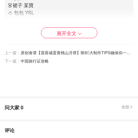
👗裙子 某寶
👛 包包 YSL
Yves Saint Laurent 鏈條手包中最有人氣的信封包真是人
展开全文
見人愛，花見花開。
這款螢光粉YSL信封包超級有輻射力，不但特別適合晚禮
上一篇：
原创食谱【莲蓉咸蛋黄桃山月饼】附8⃣️大制作TIPS确保你一次就成功
服搭配，而且還很適合休閒穿搭。螢光粉搭配任何深色
下一篇：
中国旅行证攻略
低調的服飾都能立刻做到錦上添花，讓你成為整條街上
的亮點。
喜歡金色配飾多過銀色，包包信封口蓋加上YSL金色字
母，和金色鏈條和螢光粉搭配相得益彰。
问大家
0
全部
2. Chanel WOC
推薦指數：🌟🌟🌟🌟
评论
我收了兩只Chanel Wallet on chain。一支櫻花粉，一支桃