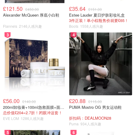
要趕進度，所以拖著家屬在家門口一口氣咔嚓咔嚓。
£121.50
£35.64
£450.00
£151.00
Alexander McQueen 厚底小白鞋
Estee Lauder 夏日护肤彩妆礼盒
裙子來自Sandro，他們家最擅長蕾絲連衣裙。我自己搭
3件正装！单小棕瓶售价就要£65！
配了一條銀色的腰帶，來自Calvin Klein CK 。
Flannels
2146人感兴趣
Boots
1558人感兴趣
3
4
包包是Gucci 古驰家的wallet on chain, 把鏈條塞進包包
里就變成了手拿包。
鞋子是Manolo Blahnik 莫罗·伯拉尼克家的70mm，買了
以後沒有穿過幾次，我還是喜歡一雙平底鞋暴走天下，
高跟鞋拍照雖好看腳痛只有自己知道🤣
2. Miu Miu鑽扣
£56.00
£20.88
£140.00
£115.00
推薦指數：🌟🌟🌟
200ml卸妆膏+100ml急救面膜+面霜+洁颜布
PUMA Mostro OG 男女运动鞋
总价值£204=2.7折！闭眼冲这套！
這款包包買了兩年沒用過幾次，表面一部分材料是竹子編織
折扣码：DEALMOON28
EVE LOM
1286人感兴趣
Puma
934人感兴趣
而成，感覺不太耐臟，也不好清洗。不過還是很喜歡，誰叫
5
6
我是顏氏控呢😂😂