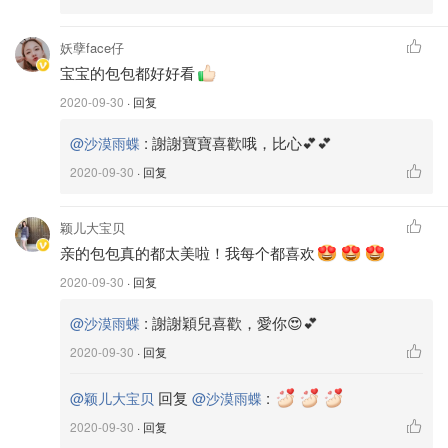
潑。
🌸比WOC要多裝很多東西。
妖孽face仔
宝宝的包包都好好看
🌸可調節肩帶長度，可以單肩或事斜肩背。
2020-09-30
· 回复
:
謝謝寶寶喜歡哦，比心💕💕
@沙漠雨蝶
🌸推薦給喜歡粉色的寶寶們。
2020-09-30
· 回复
🌩浅色系🌩
颖儿大宝贝
1. Gucci WOC
亲的包包真的都太美啦！我每个都喜欢
推荐指数：🌟🌟🌟
2020-09-30
· 回复
:
謝謝穎兒喜歡，愛你😍💕
@沙漠雨蝶
這款白色Gucci WOC是我夏天使用頻率很高的一款包包，
白色銀扣搭配夏天的衣服怎麼搭都低調好看。
2020-09-30
· 回复
回复
:
@颖儿大宝贝
@沙漠雨蝶
2020-09-30
· 回复