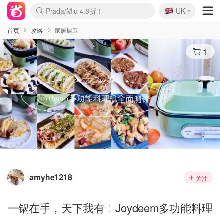
🇬🇧
Prada/Miu 4.8折！
UK
麦卢卡蜂蜜夏促！个位数！
啥？必胜客披萨5折！
首页
攻略
家居厨卫
1
amyhe1218
关注
一锅在手，天下我有！Joydeem多功能料理