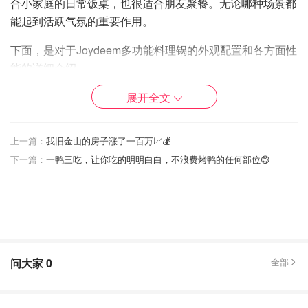
合小家庭的日常饭桌，也很适合朋友聚餐。无论哪种场景都
能起到活跃气氛的重要作用。
下面，是对于Joydeem多功能料理锅的外观配置和各方面性
能的详细介绍。
产品外观设计及配置
展开全文
Joydeem多功能料理锅，选用的颜色是北欧风的薄荷绿，
上一篇：
我旧金山的房子涨了一百万📈💰
搭配珐琅质感的锅身，Ins欧式的小巧机身，显得复古十
下一篇：
一鸭三吃，让你吃的明明白白，不浪费烤鸭的任何部位😋
足。
问大家
0
全部