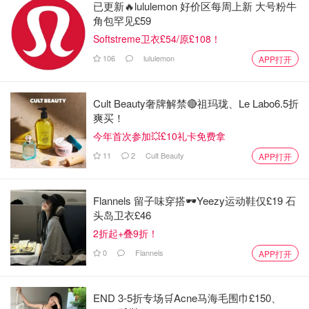
已更新🔥lululemon 好价区每周上新 大号粉牛
角包罕见£59
Softstreme卫衣£54/原£108！
106
lululemon
APP打开
Cult Beauty奢牌解禁🔴祖玛珑、Le Labo6.5折
爽买！
今年首次参加💥£10礼卡免费拿
11
2
Cult Beauty
APP打开
Flannels 留子味穿搭🕶️Yeezy运动鞋仅£19 石
头岛卫衣£46
2折起+叠9折！
0
Flannels
APP打开
END 3-5折专场🛒Acne马海毛围巾£150、