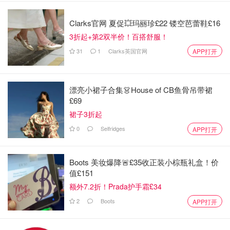
Clarks官网 夏促💥玛丽珍£22 镂空芭蕾鞋£16
3折起+第2双半价！百搭舒服！
31
1
Clarks英国官网
APP打开
图片来自于@amyhe1218，版权属于原作者
Joydeem多功能料理锅的三个煎盘的材质选用的是铸铁锅身
漂亮小裙子合集👗House of CB鱼骨吊带裙
+陶瓷不粘涂层。相较于市面上比较常见的特氟龙涂层，其
£69
耐高温才约达260℃，而Joydeem多功能料理锅的陶瓷涂层
裙子3折起
更能耐高温，约达450℃，持久加热，而且产生的油烟会更
0
Selfridges
APP打开
少，更加健康。但是如果是纯陶瓷的话，在加热过程，容易
破裂。Joydeem多功能料理锅煎盘铸铁锅身+陶瓷不粘涂
层，不仅加热更快，耐高温，也能更好保持功能的稳定性。
Boots 美妆爆降🚨£35收正装小棕瓶礼盒！价
值£151
控制面板非常简洁大方。共有四档：OFF、WARM、
额外7.2折！Prada护手霜£34
LOW、MED、HIGH。滑动温度调节杆即可实现开关、保
2
Boots
APP打开
温、小火、中火、大火的切换。