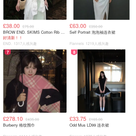
£38.00
£63.00
£75.00
£350.00
BROW END. SKIMS Cotton Rib 长款背心连衣裙 薄荷绿
Self Portrait 泡泡袖连衣裙
好清新！！
END.
1317人感兴趣
Flannels
1219人感兴趣
7
8
£278.10
£33.75
£435.00
£165.00
Burberry 格纹围巾
Odd Mus LD99 连衣裙