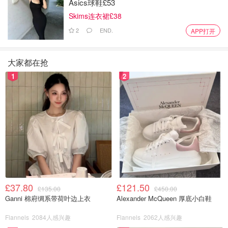
Asics球鞋£53
Skims连衣裙£38
2
END.
APP打开
图片来自于@amyhe1218 ，版权属于原作者
大家都在抢
1
2
£37.80
£121.50
£135.00
£450.00
Ganni 棉府绸系带荷叶边上衣
Alexander McQueen 厚底小白鞋
Flannels
2084人感兴趣
Flannels
2062人感兴趣