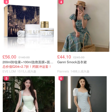
3
4
£56.00
£44.10
£140.00
£245.00
200ml卸妆膏+100ml急救面膜+面霜+洁颜布
Ganni Smock连衣裙
总价值£204=2.7折！闭眼冲这套！
EVE LOM
1515人感兴趣
Flannels
1488人感兴趣
图片来自于@amyhe1218，版权属于原作者
5
6
Joydeem料理锅的采用的面式发热盘加热。所谓的面式发热
板其实就是加热板+加热管，相比传统发热管而言，面式发
热盘加热更加均匀，而且更好清洁。