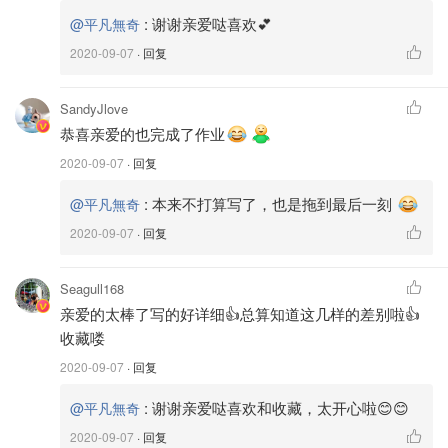
:
谢谢亲爱哒喜欢💕
@平凡無奇
2020-09-07
· 回复
SandyJlove
图片来自@平凡无奇
恭喜亲爱的也完成了作业
【材料】
2020-09-07
· 回复
:
本来不打算写了，也是拖到最后一刻
白凉粉 1包
@平凡無奇
2020-09-07
· 回复
水 3.5 Qt （1 Qt 是32安寺）
冰糖 1杯(砂糖1杯或者片糖2条)
Seagull168
亲爱的太棒了写的好详细👍总算知道这几样的差别啦👍
蝶豆花 5朵
收藏喽
2020-09-07
· 回复
抹茶粉 少许
:
谢谢亲爱哒喜欢和收藏，太开心啦😊😊
@平凡無奇
黑糖 1勺
2020-09-07
· 回复