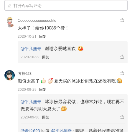
打开App写评论
Coooooooooooooookie
太棒了！给你10086个赞！
2020-10-21
· 回复
:
谢谢亲爱哒喜欢
@平凡無奇
2020-10-22
· 回复
图片来自@平凡无奇
考拉623
白凉粉～白凉粉是一种中国南方著名小吃，以
颜值太高了
夏天买的冰冰粉到现在还没有吃
植物凉粉胶等原料制成，产品具有品质嫩滑，
2020-09-29
· 回复
晶莹透澈，清爽可口等特点，风味怡人，诚为
夏季消暑佳品。
:
冰冰粉最容易做，也非常好吃，现在再不
@平凡無奇
做要等到明天夏天了
冰粉粉～冰粉是四川彭州的传统小吃，而冰粉
2020-09-30
· 回复
粉是用来制作冰粉的原料，中药材的种子制作
而成的，呈粉状，加适量水调成糊，凝固后就
回复
:
嗯嗯，趁着还没降温准备
@考拉623
@平凡無奇