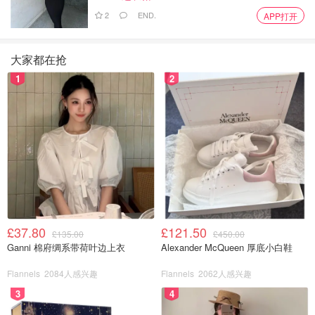
2
END.
APP打开
大家都在抢
1
2
£37.80
£121.50
£135.00
£450.00
Ganni 棉府绸系带荷叶边上衣
Alexander McQueen 厚底小白鞋
Flannels
2084人感兴趣
Flannels
2062人感兴趣
3
4