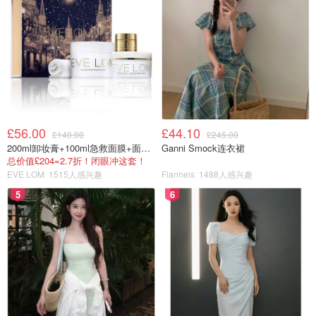
图片来自于@平凡无奇
🌱转中火，把搅拌好的粉浆，一边倒入滚水里一边搅拌
£56.00
£44.10
£140.00
£245.00
200ml卸妆膏+100ml急救面膜+面霜+洁颜布
Ganni Smock连衣裙
总价值£204=2.7折！闭眼冲这套！
EVE LOM
1515人感兴趣
Flannels
1488人感兴趣
5
6