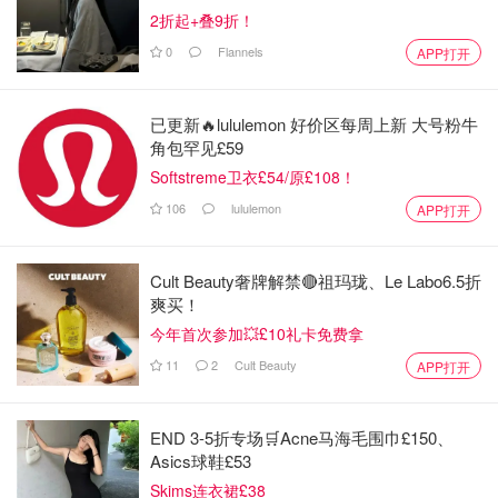
2折起+叠9折！
0
Flannels
APP打开
已更新🔥lululemon 好价区每周上新 大号粉牛
角包罕见£59
Softstreme卫衣£54/原£108！
106
lululemon
APP打开
Cult Beauty奢牌解禁🔴祖玛珑、Le Labo6.5折
爽买！
今年首次参加💥£10礼卡免费拿
图片来自于@平凡无奇
11
2
Cult Beauty
APP打开
🌱3 Qt 水大火煲滚（本人喜欢的水的总份量是3 Qt-3.5Qt）
END 3-5折专场🛒Acne马海毛围巾£150、
🌱然后倒入冰糖或片糖
Asics球鞋£53
Skims连衣裙£38