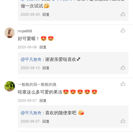
变成冰粉了，是具有解暑功效的夏季保健食
做一次试试
品。
2020-09-30
· 回复
燕菜精～琼脂，又名洋菜、寒天、燕菜精，是
mqw868
一种提取自海藻的凝固剂，一般为条状，颜色
好可愛喔！
为灰白色，需要加热溶解，在40度以下就会凝
固。
2020-09-08
· 回复
:
谢谢亲爱哒喜欢💕
@平凡無奇
鱼胶粉～又称吉利丁粉，吉利T粉，是提取自鱼
2020-09-10
· 回复
膘，鱼皮加工制成的一种蛋白质凝胶。相对于
成品的果冻粉，鱼胶粉的用量更省，且不含香
精，色素等添加成份，在制作过程中可以随心
一般般的我一般般的拽
所欲调整口味，加入咖啡，果汁，抹茶粉，椰
哇塞这么多可爱的果冻
浆等制成各种风味独特的果冻，自己动手，不
2020-09-07
· 回复
必担心会有防腐剂等其他有害成份，吃的更放
:
喜欢的随便拿吧
@平凡無奇
心。
2020-09-07
· 回复
✨白凉粉制作果冻的方法｜解开兔子的谜吧～