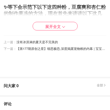
✨等下会示范下以下这四种粉，豆腐爽和杏仁粉
的制作果冻的方法，现在首先来讲讲以下这几
种的区别吧～
展开全文
上一篇：
没有冰淇淋的夏天是不完美的
下一篇：
【第177期原创之星】细思极恐,深度揭露宠物粮的内幕 | 宝宝办美国护照的准备材料及办理流程 | 警惕！二手物品交易陷阱 | 简易材料打造专业摄影棚 | 奶油芝士焦糖菠萝软欧包步骤详解
问大家
0
全部
评论