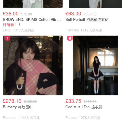
£38.00
£63.00
£75.00
£350.00
BROW END. SKIMS Cotton Rib 长款背心连衣裙 薄荷绿
Self Portrait 泡泡袖连衣裙
好清新！！
END.
1317人感兴趣
Flannels
1219人感兴趣
7
8
图片来自于@平凡无奇
£278.10
£33.75
£435.00
£165.00
🌱刚开始水是浑浊的，然后会越来越透明，煮到沸腾即可
Burberry 格纹围巾
Odd Mus LD99 连衣裙
Flannels
1144人感兴趣
Frasers
1078人感兴趣