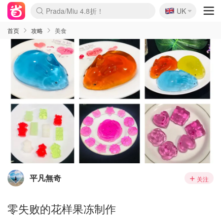
🇬🇧
Prada/Miu 4.8折！
UK
麦卢卡蜂蜜夏促！个位数！
啥？必胜客披萨5折！
首页
攻略
美食
平凡無奇
关注
零失败的花样果冻制作