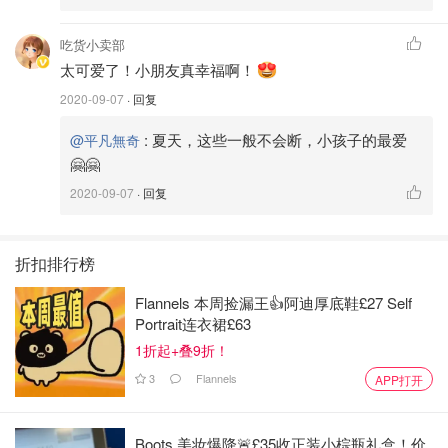
吃货小卖部
太可爱了！小朋友真幸福啊！
2020-09-07
· 回复
:
夏天，这些一般不会断，小孩子的最爱
@平凡無奇
🤗🤗
2020-09-07
· 回复
折扣排行榜
Flannels 本周捡漏王👍阿迪厚底鞋£27 Self
Portrait连衣裙£63
1折起+叠9折！
3
Flannels
APP打开
Boots 美妆爆降🚨£35收正装小棕瓶礼盒！价