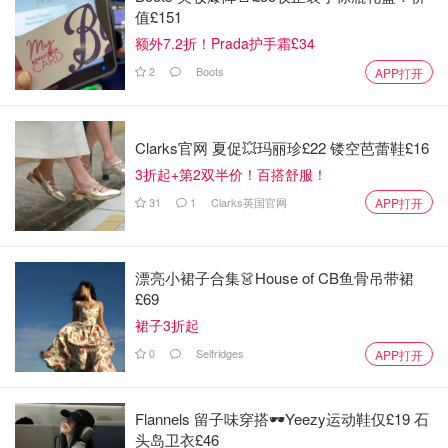
值£151
额外7.2折！Prada护手霜£34
2
Boots
APP打开
图片来自于@平凡无奇
【做法】
Clarks官网 夏促💥玛丽珍£22 镂空芭蕾鞋£16
3折起+第2双半价！百搭舒服！
🌱半Qt水用来搅白凉粉备用
31
1
Clarks英国官网
APP打开
漂亮小裙子合集👗House of CB鱼骨吊带裙
£69
裙子3折起
0
Selfridges
APP打开
Flannels 留子味穿搭🕶️Yeezy运动鞋仅£19 石
头岛卫衣£46