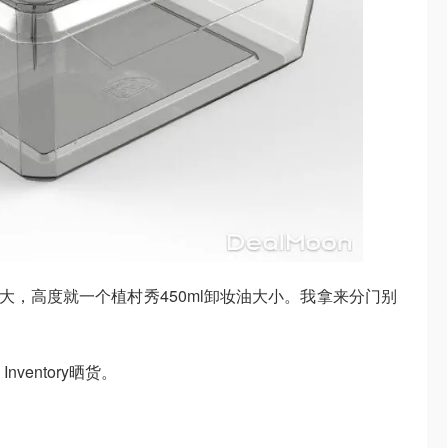
多大，高度就一个植村秀450ml卸妆油大小。我拿来分门别
nventory晒货。