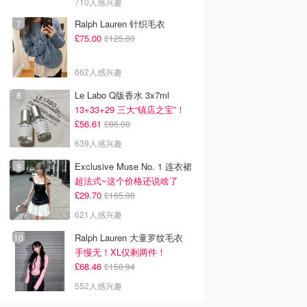
710人感兴趣
Ralph Lauren 针织毛衣
£75.00
£125.00
662人感兴趣
Le Labo Q版香水 3x7ml
13+33+29 三大“镇店之宝”！
£56.61
£86.00
639人感兴趣
Exclusive Muse No. 1 连衣裙
超法式~这个价格还说啥了
£29.70
£165.00
621人感兴趣
Ralph Lauren 大童罗纹毛衣
手慢无！XL仅剩两件！
£68.46
£150.94
552人感兴趣