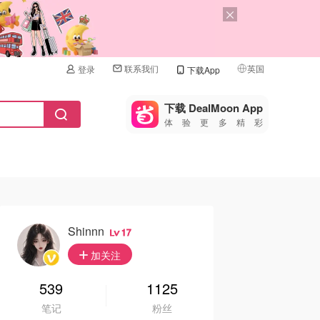
联系我们
英国
登录
下载App
🇺🇸
美国
下载 DealMoon App
体验更多精彩
🇨🇳
中国
🇨🇦
加拿大
🇬🇧
英国
🇩🇪
德国
Shinnn
17
🇫🇷
加关注
法国
🇮🇹
539
1125
意大利
笔记
粉丝
🇦🇺
澳洲