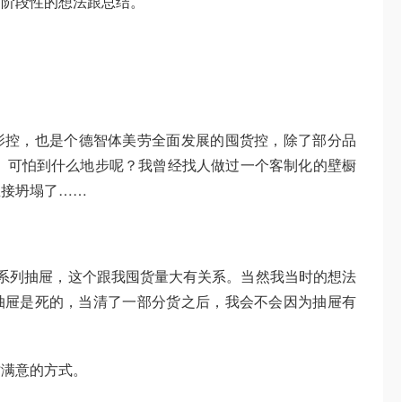
离阶段性的想法跟总结。
影控，也是个德智体美劳全面发展的囤货控，除了部分品
 可怕到什么地步呢？我曾经找人做过一个客制化的壁橱
直接坍塌了……
lex系列抽屉，这个跟我囤货量大有关系。当然我当时的想法
x抽屉是死的，当清了一部分货之后，我会不会因为抽屉有
时满意的方式。