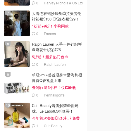
0
Harvey Nichols & Co Ltd
大牌连衣裙抄底价💥拉夫劳伦
衬衫裙£130 CK连衣裙£29！
1折起+9折！小鞠同款
Ganni£88
0
Frasers
Ralph Lauren 人手一件针织衫
🧶麻花针织衫£75
5折起！超多热门色🎨
0
Ralph Lauren
单瓶9ml+兽首瓶身🚨潘海利根
兽首Q香礼盒上市
叠9折+送3小样！仅£36/瓶
0
Penhaligon's
Cult Beauty奢牌解禁🔴祖玛
珑、Le Labo6.5折爽买！
今年首次参加💥£10礼卡免费
拿
1
Cult Beauty