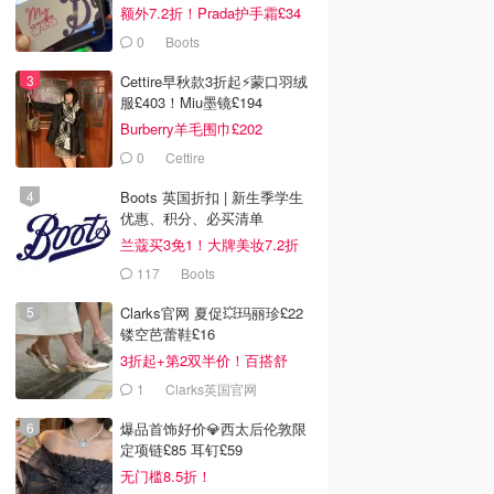
额外7.2折！Prada护手霜£34
0
Boots
Cettire早秋款3折起⚡️蒙口羽绒
服£403！Miu墨镜£194
Burberry羊毛围巾£202
0
Cettire
Boots 英国折扣 | 新生季学生
优惠、积分、必买清单
兰蔻买3免1！大牌美妆7.2折
117
Boots
Clarks官网 夏促💥玛丽珍£22
镂空芭蕾鞋£16
3折起+第2双半价！百搭舒
服！
1
Clarks英国官网
爆品首饰好价💎西太后伦敦限
定项链£85 耳钉£59
无门槛8.5折！