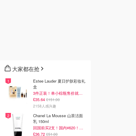
大家都在抢
Estee Lauder 夏日护肤彩妆礼
盒
3件正装！单小棕瓶售价就要£65！
£35.64
£151.00
2158人感兴趣
Chanel La Mousse 山茶洁面
乳 150ml
回国前买2支！国内¥620！立省近一半！
£36.72
£51.00