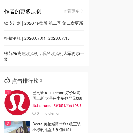
作者的更多原创
查看更多
🇳🇿
新西兰
铁皮计划 | 2026 转盘版 第二季 第二次更新
空瓶消耗 | 2026.07.01- 2026.07.15
徕芬Air高速吹风机，我的吹风机大军再添一
将。
点击排行榜
已更新🔥lululemon 好价区每
周上新 大号粉牛角包罕见£59
Softstreme卫衣£54/原£108！
0
lululemon
Boots 美妆爆降🚨£35收正装
小棕瓶礼盒！价值£151