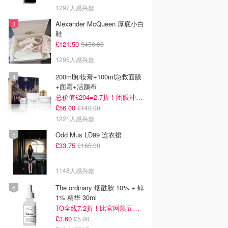
1297人感兴趣
Alexander McQueen 厚底小白
鞋
£121.50
£450.00
1295人感兴趣
200ml卸妆膏+100ml急救面膜
+面霜+洁颜布
总价值£204=2.7折！闭眼冲这套！
£56.00
£140.00
1221人感兴趣
Odd Mus LD99 连衣裙
£33.75
£165.00
1148人感兴趣
The ordinary 烟酰胺 10% + 锌
1% 精华 30ml
TO全线7.2折！比官网黑五低！
£3.60
£5.00