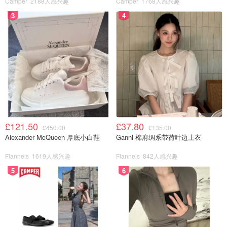
Camper
2188人感兴趣
Camper
1768人感兴趣
3
4
使用感受
£121.50
£37.80
£450.00
£135.00
Alexander McQueen 厚底小白鞋
Ganni 棉府绸系带荷叶边上衣
Flannels
1619人感兴趣
Flannels
842人感兴趣
5
6