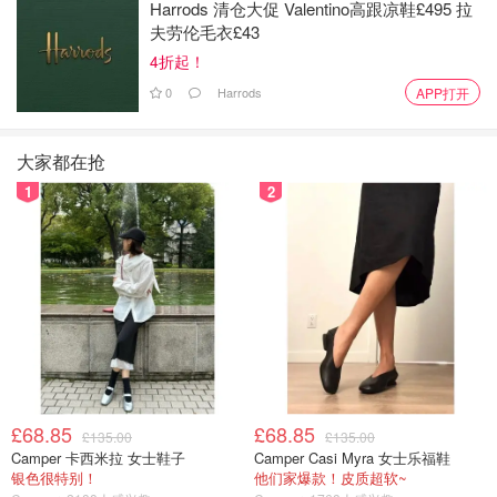
Harrods 清仓大促 Valentino高跟凉鞋£495 拉
夫劳伦毛衣£43
4折起！
0
Harrods
APP打开
大家都在抢
1
2
Julia83
查看原帖
16
Gel Foundation Prime 妆前乳 这款超保湿妆前乳 膏体呈现淡
£68.85
£68.85
橘色的乳脂质地 上妆前使用 起到遮盖毛孔又深层补水保湿的
£135.00
£135.00
Camper 卡西米拉 女士鞋子
Camper Casi Myra 女士乐福鞋
作用 关键它有股炒鸡好闻的野生玫瑰味🌹～喜欢！
...
银色很特别！
他们家爆款！皮质超软~