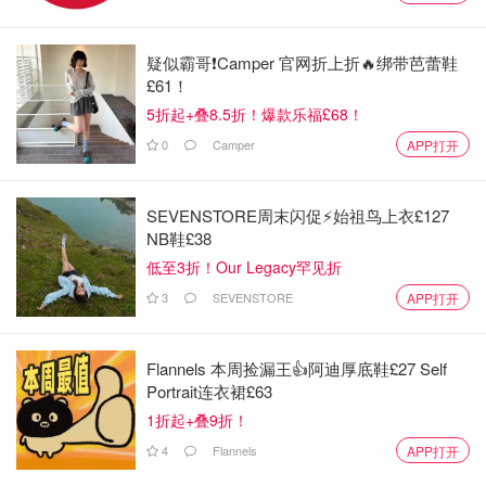
疑似霸哥❗️Camper 官网折上折🔥绑带芭蕾鞋
£61！
5折起+叠8.5折！爆款乐福£68！
0
Camper
APP打开
SEVENSTORE周末闪促⚡️始祖鸟上衣£127
NB鞋£38
低至3折！Our Legacy罕见折
3
SEVENSTORE
APP打开
Flannels 本周捡漏王👍阿迪厚底鞋£27 Self
Portrait连衣裙£63
1折起+叠9折！
4
Flannels
APP打开