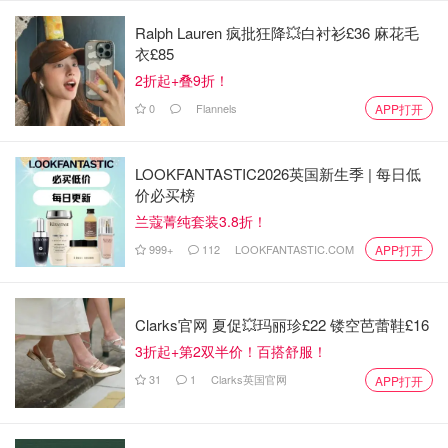
Ralph Lauren 疯批狂降💥白衬衫£36 麻花毛
衣£85
2折起+叠9折！
kirico
查看原帖
13
0
Flannels
APP打开
安娜苏的彩妆哥特又复古，给人一种神秘和魔幻的感觉。包
装一水的黑漆立体雕花，特别精美。时隔多年，虽然审美一
LOOKFANTASTIC2026英国新生季 | 每日低
点点变了，但收到安娜苏这套产品之后，还是被像古代漆器
价必买榜
一样的包装美到了～
...
兰蔻菁纯套装3.8折！
999+
112
LOOKFANTASTIC.COM
APP打开
产品质地
Clarks官网 夏促💥玛丽珍£22 镂空芭蕾鞋£16
3折起+第2双半价！百搭舒服！
31
1
Clarks英国官网
APP打开