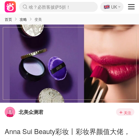
🇬🇧
啥？必胜客披萨5折！
UK
麦卢卡蜂蜜夏促！个位数！
Prada/Miu 4.8折！
首页
攻略
变美
北美众测君
关注
Anna Sui Beauty彩妆丨彩妆界颜值大佬，