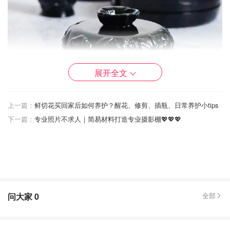
展开全文
上一篇：
鲜切花买回家后如何养护？醒花、修剪、插瓶、日常养护小tips
下一篇：
专业照片不求人｜简易材料打造专业摄影棚💖💖💖
Chloeyhn
查看原帖
15
问大家
历时许久才收到的众测，冲着颜值无脑就申请了，感谢君君
0
全部
和商家的pick。暗黑复古的绝美设计，摆在梳妆台就是最吸
睛的颜值C位了！ ❤️Gel Foundation Prime保湿妆前乳 容量