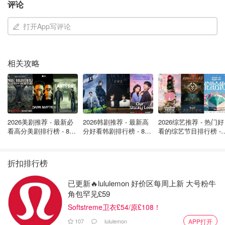
是30ml，算是妆前乳的正常大小，但实际一罐比较迷你，有
评论
点可爱。此外还附赠了一个小挖勺，挖取更加干净卫生。
...
打开App写评论
相关攻略
2026美剧推荐 - 最新必
2026韩剧推荐 - 最新高
2026综艺推荐 - 热门好
看高分美剧排行榜 - 8月
分好看韩剧排行榜 - 8月
看的综艺节目排行榜 - 
最新: 《​​足球教练 》第
最新：丁海寅《我的荒
月最新:《​​伦敦合伙人
四季回归！
糖恋爱 》上线❣️
回归啦
折扣排行榜
已更新🔥lululemon 好价区每周上新 大号粉牛
角包罕见£59
Softstreme卫衣£54/原£108！
107
lululemon
APP打开