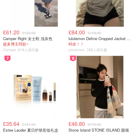
哄哄HongHong
查看原帖
17
£61.20
£84.00
£120.00
£118.00
Camper Right 女士鞋 浅灰色
lululemon Define Cropped Jacket Nulu 短款夹克
妆前乳： 淡淡的肉色，浓郁的玫瑰香味。 用指腹轻轻按压，
超多博主同款~
码全！！
会感觉冰冰凉凉，QQ弹弹。 自配黑色的小勺 上脸后很快能
Camper
818人感兴趣
lululemon
768人感兴趣
与肌肤融合，有一定的提亮效果。 （我皮肤底色偏黄，用完
7
8
之后黄气暗沉有明显的改善） 修饰毛孔的效果可以遮个3-4
成吧
...
Loose Powder 散粉
产品外观设计
£35.64
£46.80
£151.00
£170.00
Estee Lauder 夏日护肤彩妆礼盒
Stone Island STONE ISLAND 圆领