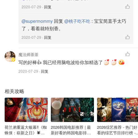
2020-07-29
· 回复
回复
:
宝宝简直手太巧
@supermommy
@桃子吃不吃
了，看着就特别香。
2020-07-29
· 回复
魔法师茶茶
写的好棒👍 我已经用脑电波给你加精选了
2020-07-29
· 回复
炒料：
辣豆瓣醬 Chili bean paste—1大匙
相关攻略
清酒 Sake—1大匙
味淋 Mirin—2大匙
醬油 Soy sauce—1小匙
水 Water—50ml
荷兰弟重返大银幕‼️《蜘
2026韩国电影推荐 | 最
2026综艺推荐 - 热门好
蛛侠：崭新之日》🕷️北
新好看的韩国电影排行
看的综艺节目排行榜 - 