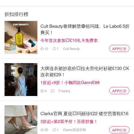
美热映中❣️阵容豪华✨🤩
榜，必看盘点！8月最
月最新:《​​披荆斩棘
新！(持续更新）
2026》回归啦
折扣排行榜
Cult Beauty奢牌解禁🔴祖玛珑、Le Labo6.5折
爽买！
今年首次参加💥£10礼卡免费拿
10
1
Cult Beauty
APP打开
大牌连衣裙抄底价💥拉夫劳伦衬衫裙£130 CK
连衣裙£29！
1折起+9折！小鞠同款Ganni£88
4
Frasers
APP打开
Clarks官网 夏促💥玛丽珍£22 镂空芭蕾鞋£16
3折起+第2双半价！百搭舒服！
其他食材：
30
1
Clarks英国官网
APP打开