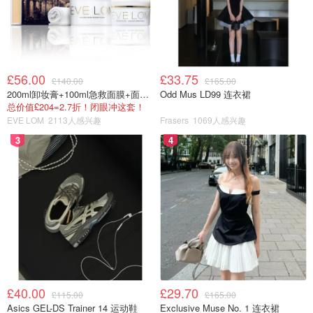
£56.00
£33.75
£140.00
£165.00
200ml卸妆膏+100ml急救面膜+面霜+洁颜布
Odd Mus LD99 连衣裙
总价值£204=2.7折！闭眼冲这套！
EVE LOM
2113人感兴趣
Frasers
1069人感兴趣
3
4
4. 翻面继续煎至另一面金黄。取出备用。
£40.00
£29.70
£115.00
£165.00
Asics GEL-DS Trainer 14 运动鞋
Exclusive Muse No. 1 连衣裙