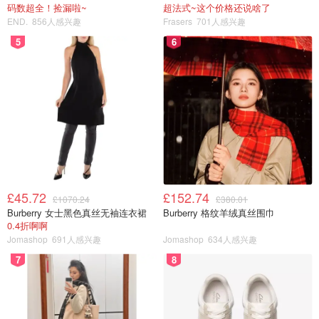
码数超全！捡漏啦~
超法式~这个价格还说啥了
END.
856人感兴趣
Frasers
701人感兴趣
5
6
5. 热锅，加蒜瓣儿炒香，加辅食材中的姜，蒜，蘑菇炒
香，加鸡肉码在盘子中。
£45.72
£152.74
£1070.24
£380.01
Burberry 女士黑色真丝无袖连衣裙
Burberry 格纹羊绒真丝围巾
0.4折啊啊
Jomashop
691人感兴趣
Jomashop
634人感兴趣
7
8