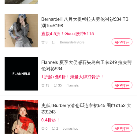
鸡蛋 Egg—2個
白饭 Steamed rice—1碗
Bernardelli 八月大促📢拉夫劳伦衬衫£34 TB
海苔片 Nori—1/2片
潮Tee£198
直接4.5折！Gucci腰带£115
做法：
3
Bernardelli Store
APP打开
1. 将腌料中的鸡腿去骨，切成块，放入其他所有腌料，腌
制20分钟。
Flannels 夏季大促💰石头岛白卫衣£49 拉夫劳
伦衬衫£34
1折起+叠9折！海量大牌打骨折！
13
35
Flannels
APP打开
史低‼️Burberry清仓💥连衣裙£45 围巾£152 大
衣£243
0.4折起！
0
2
Jomashop
APP打开