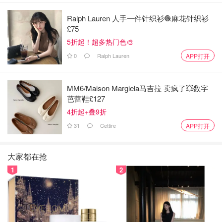
Ralph Lauren 人手一件针织衫🧶麻花针织衫
£75
2. 将辅食材中的辣椒切段，葱切葱花，姜切丝，蒜切片，
5折起！超多热门色🎨
蘑菇洗净。
0
Ralph Lauren
APP打开
MM6/Maison Margiela马吉拉 卖疯了💥数字
芭蕾鞋£127
4折起+叠9折
31
Cettire
APP打开
大家都在抢
1
2
3.平底锅热锅加油，鸡皮面朝下，煎至鸡皮金黄。