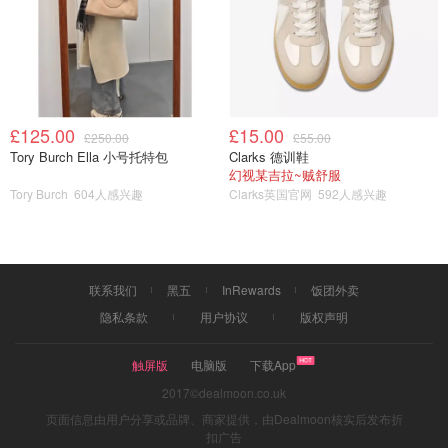
6. 加入炒料中的料汁和水。炖煮至水开。
£125.00
£15.00
£250.00
£55.00
Tory Burch Ella 小号托特包
Clarks 德训鞋
幻视某吉拉~贼舒服
Tory Burch
604人感兴趣
Clarks英国官网
592人感兴趣
联系我们
黑五
InRewards
饭团外卖
隐私条款
用户协议
版权声明
触屏版
电脑版
下载App
2017©dealmoon.co.uk
页面信息由用户分享或品牌、商家提供，由Dealmoon核实后发布折
扣广告