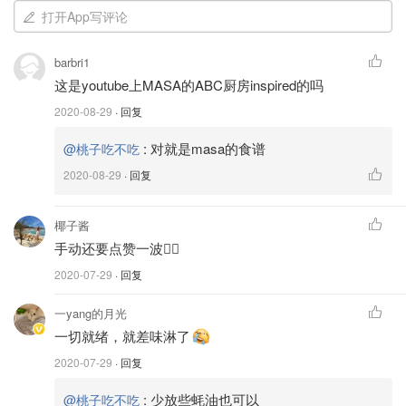
打开App写评论
辅食材：
barbri1
这是youtube上MASA的ABC厨房inspired的吗
葱 Scallion—3支
2020-08-29
· 回复
蒜 Garlic—5粒
姜 Ginger—5g
:
对就是masa的食谱
@桃子吃不吃
辣椒 Chili pepper—2根
2020-08-29
· 回复
白玉菇 Mushroom—几根
椰子酱
手动还要点赞一波👍🏻
2020-07-29
· 回复
一yang的月光
一切就绪，就差味淋了
2020-07-29
· 回复
:
少放些蚝油也可以
@桃子吃不吃