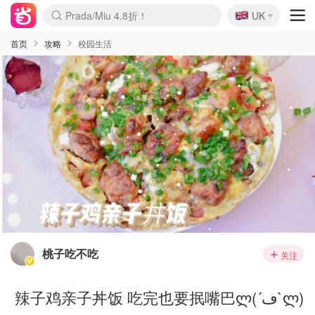
🇬🇧
Prada/Miu 4.8折！
UK
麦卢卡蜂蜜夏促！个位数！
啥？必胜客披萨5折！
首页
攻略
校园生活
桃子吃不吃
关注
辣子鸡亲子丼饭 吃完也要抿嘴巴ლ(´ڡ`ლ)