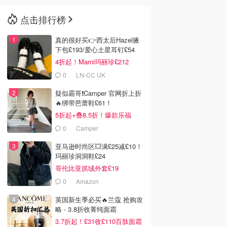
点击排行榜
🇳🇿
新西兰
真的很好买👉西太后Hazel腋
下包£193/爱心土星耳钉£54
4折起！Marni玛丽珍£212
0
LN-CC UK
疑似霸哥❗️Camper 官网折上折
🔥绑带芭蕾鞋£61！
5折起+叠8.5折！爆款乐福
£68！
0
Camper
亚马逊时尚区💥满£25减£10！
玛丽珍洞洞鞋£24
哥伦比亚抓绒外套£19
0
Amazon
英国新生季必买🔥兰蔻 抢购攻
略 - 3.8折收菁纯面霜
3.7折起！£31收£110百肽面霜