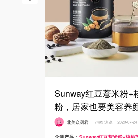
Sunway红豆薏米
粉，居家也要美容养
北美众测君
7493 浏览
2020-07-2
众测产品：
Sunway红豆薏米粉+核