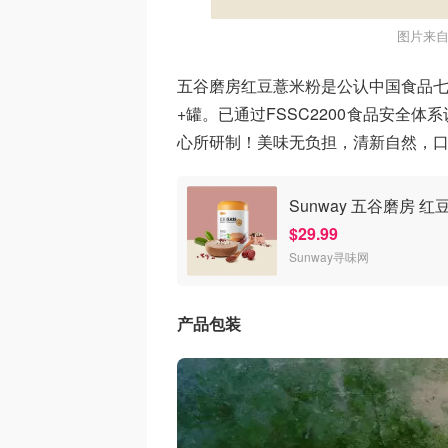
图片来自
五谷磨房红豆薏米粉是公认中国食品七
+罐。已通过FSSC2200食品安全
心所研制！美味无负担，清新自然，
Sunway 五谷磨房 红豆薏
$29.99
Sunway寻味网
产品包装