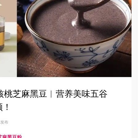
粉+核桃芝麻黑豆︱营养美味五谷
颜！
4 发布
桃芝麻黑豆粉