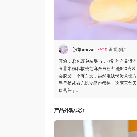
心晴forever
查看原帖
18
开箱：📦包裹包装妥当，收到的产品没
豆薏米粉和核桃芝麻黑豆粉都是600克
会脱发一个有白发，虽然电饭锅煲粥也方
手早餐或者充饥食品也很棒，这两天每天
康营养；
...
产品外观/成分