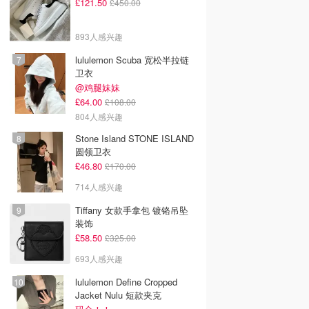
£121.50
£450.00
893人感兴趣
lululemon Scuba 宽松半拉链
卫衣
@鸡腿妹妹
£64.00
£108.00
804人感兴趣
Stone Island STONE ISLAND
圆领卫衣
£46.80
£170.00
714人感兴趣
Tiffany 女款手拿包 镀铬吊坠
装饰
£58.50
£325.00
693人感兴趣
lululemon Define Cropped
Jacket Nulu 短款夹克