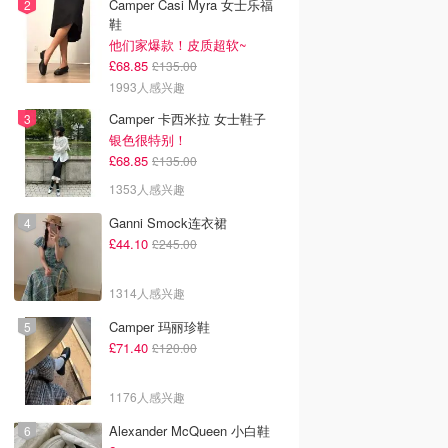
Camper Casi Myra 女士乐福
鞋
他们家爆款！皮质超软~
£68.85
£135.00
1993人感兴趣
Camper 卡西米拉 女士鞋子
银色很特别！
£68.85
£135.00
1353人感兴趣
Ganni Smock连衣裙
£44.10
£245.00
1314人感兴趣
Camper 玛丽珍鞋
£71.40
£120.00
1176人感兴趣
Alexander McQueen 小白鞋