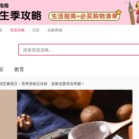
航
英国攻略
社区
兑换商城
居
教育
+核桃芝麻黑豆︱营养美味五谷粉，居家也要美容养颜！