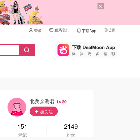
联系我们
英国
登录
下载App
🇺🇸
美国
下载 DealMoon App
体验更多精彩
🇨🇳
中国
🇨🇦
加拿大
🇬🇧
英国
🇩🇪
德国
北美众测君
20
🇫🇷
加关注
法国
🇮🇹
151
2149
意大利
笔记
粉丝
🇦🇺
澳洲