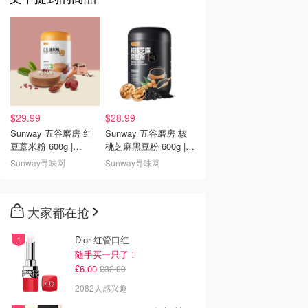
$29.99
$28.99
Sunway 五谷磨房 红
Sunway 五谷磨房 核
豆薏米粉 600g |
桃芝麻黑豆粉 600g |
Sunway
Sunway
Sunway寻味网
Sunway寻味网
大家都在抢
Dior 红管口红
随手买一只了！
£6.00
£32.00
2082人感兴趣