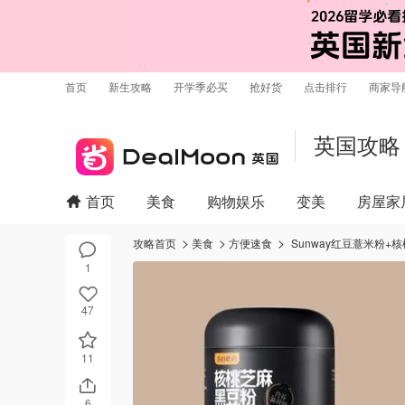
首页
新生攻略
开学季必买
抢好货
点击排行
商家导
英国攻略
首页
美食
购物娱乐
变美
房屋家
攻略首页
美食
方便速食
Sunway红豆薏米粉
1
47
11
6