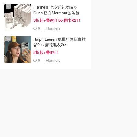
Flannels 七夕送礼攻略💘
Gucci奶白Marmont链条包
£719
3折起+叠9折! bbr围巾£211
0
Flannels
Ralph Lauren 疯批狂降💥白衬
衫£36 麻花毛衣£85
2折起+叠9折！
0
Flannels