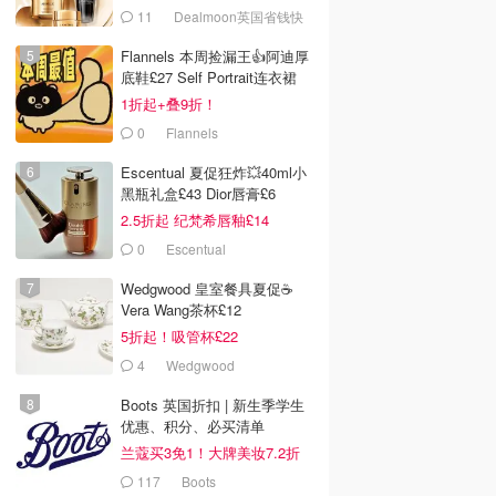
套装
11
Dealmoon英国省钱快
报
Flannels 本周捡漏王👍阿迪厚
底鞋£27 Self Portrait连衣裙
£63
1折起+叠9折！
0
Flannels
Escentual 夏促狂炸💥40ml小
黑瓶礼盒£43 Dior唇膏£6
2.5折起 纪梵希唇釉£14
0
Escentual
Wedgwood 皇室餐具夏促☕️
Vera Wang茶杯£12
5折起！吸管杯£22
4
Wedgwood
Boots 英国折扣 | 新生季学生
优惠、积分、必买清单
兰蔻买3免1！大牌美妆7.2折
117
Boots