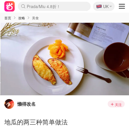
🇬🇧
Prada/Miu 4.8折！
UK
麦卢卡蜂蜜夏促！个位数！
啥？必胜客披萨5折！
首页
攻略
美食
懒得改名
关注
地瓜的两三种简单做法