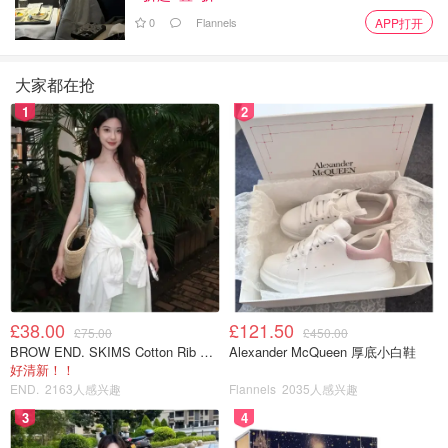
0
Flannels
APP打开
大家都在抢
1
2
图片来自于@懒得改名，版权归原作者所有
£38.00
£121.50
£75.00
£450.00
BROW END. SKIMS Cotton Rib 长款背心连衣裙 薄荷绿
Alexander McQueen 厚底小白鞋
好清新！！
END.
2163人感兴趣
Flannels
2035人感兴趣
3
4