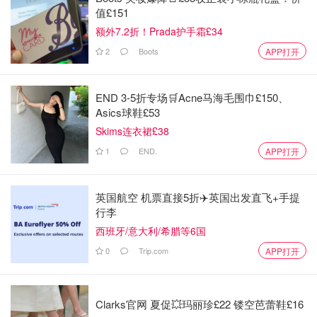
值£151
额外7.2折！Prada护手霜£34
2
Boots
APP打开
END 3-5折专场🛒Acne马海毛围巾£150、
Asics球鞋£53
Skims连衣裙£38
1
END.
APP打开
图片来自于@懒得改名，版权归原作者所有
英国航空 机票直接5折✈️英国出发直飞+手提
4️⃣将搅拌好的地瓜泥盛到地瓜皮中抹平 再铺上芝士碎
行李
西班牙/意大利/希腊等6国
0
Trip.com
APP打开
Clarks官网 夏促💥玛丽珍£22 镂空芭蕾鞋£16