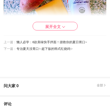
展开全文
图片来自于@懒得改名，版权归原作者所有
上一篇：
懒人必学：6款美味快手拌面！拯救你的夏日胃口~
下一篇：
专治夏天没胃口✨超下饭的韩式红烧鸡✨
做法：
1️⃣将地瓜洗干净 下锅（蒸）煮熟
2️⃣将熟透的地瓜对半切开，挖出中间的肉肉，不要全挖空
边边留1厘米左右的肉肉，留下壳子当容器
问大家
0
全部
评论