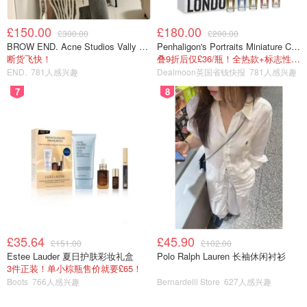
£150.00
£180.00
£300.00
£200.00
BROW END. Acne Studios Vally 刺绣围巾 白色
Penhaligon's Portraits Miniature Collection 香氛套装 5瓶装
断货飞快！
叠9折后仅£36/瓶！全热款+标志性兽首头
END.
781人感兴趣
Dealmoon英国省钱快报
781人感兴趣
图片来自于@懒得改名，版权归原作者所有
7
8
材料：地瓜、芝士（最好能拉丝的芝士碎）、牛奶、糖、手
抓饼
£35.64
£45.90
£151.00
£102.00
Estee Lauder 夏日护肤彩妆礼盒
Polo Ralph Lauren 长袖休闲衬衫
3件正装！单小棕瓶售价就要£65！
Boots
766人感兴趣
Bernardelli Store
627人感兴趣