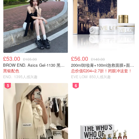
图片来自于@懒得改名，版权归原作者所有
地瓜酥饼
£53.00
£56.00
£105.00
£140.00
地瓜酥饼是芝士地瓜的另一种做法
BROW END. Asics Gel-1130 黑色运动鞋
200ml卸妆膏+100ml急救面膜+面霜+洁颜布
黑银配色
总价值£204=2.7折！闭眼冲这套！
END.
1395人感兴趣
EVE LOM
850人感兴趣
5
6