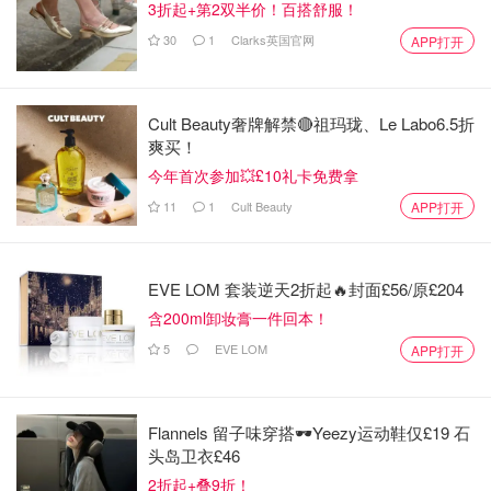
3折起+第2双半价！百搭舒服！
30
1
Clarks英国官网
APP打开
Cult Beauty奢牌解禁🔴祖玛珑、Le Labo6.5折
爽买！
今年首次参加💥£10礼卡免费拿
11
1
Cult Beauty
APP打开
图片来自于@懒得改名，版权归原作者所有
空气炸锅325度预热5分钟，放入地瓜（最好包锡纸包一下
EVE LOM 套装逆天2折起🔥封面£56/原£204
地瓜底部）325度15钟即可
含200ml卸妆膏一件回本！
5
EVE LOM
APP打开
Flannels 留子味穿搭🕶️Yeezy运动鞋仅£19 石
头岛卫衣£46
2折起+叠9折！