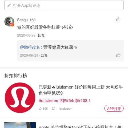
打开App写评论
Seagull168
做的真好最爱各种红薯🍠啦👍
2020-06-28
· 回复
:
营养健康大红薯🍠
@懒得改名
2020-06-28
· 回复
图片来自于@懒得改名，版权归原作者所有
折扣排行榜
3️⃣将挖出来的地瓜肉在成泥，加入少许芝士碎、牛奶和糖搅
已更新🔥lululemon 好价区每周上新 大号粉牛
拌均
角包罕见£59
Softstreme卫衣£54/原£108！
106
lululemon
APP打开
Boots 美妆爆降🚨£35收正装小棕瓶礼盒！价