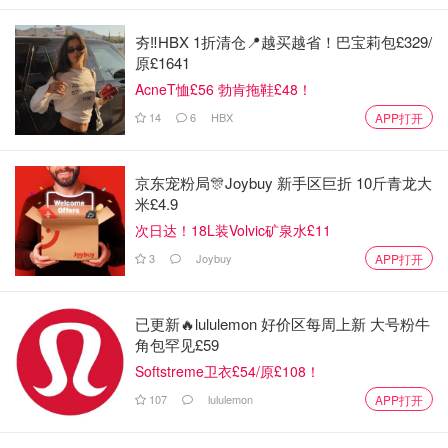
夯‼️HBX 1折清仓📍越买越省！巴宝莉包£329/
原£1641
AcneT恤£56 勃肯拖鞋£48！
14
6
HBX
APP打开
京东宠粉局🎊Joybuy 新手区巨折 10斤青龙大
米£4.9
次日达！18L装Volvic矿泉水£11
3
Joybuy
APP打开
图片来自于@网络 ，版权属于原作者
防晒有没有让我变白，这点我不知道，不好说。但我知道，
已更新🔥lululemon 好价区每周上新 大号粉牛
要是不防晒，我应该会比现在更黑🌚
角包罕见£59
Softstreme卫衣£54/原£108！
107
lululemon
APP打开