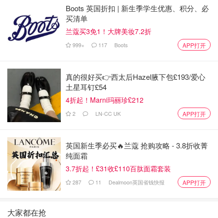
Boots 英国折扣 | 新生季学生优惠、积分、必
买清单
兰蔻买3免1！大牌美妆7.2折
999+
117
Boots
APP打开
图片来自于@网络 ，版权属于原作者
真的很好买👉西太后Hazel腋下包£193/爱心
土星耳钉£54
还有另一个朋友就是：没事，我不需要美白，不涂防晒也没
4折起！Marni玛丽珍£212
事！
2
LN-CC UK
APP打开
我顿时暗吐了一口老血。
英国新生季必买🔥兰蔻 抢购攻略 - 3.8折收菁
纯面霜
3.7折起！£31收£110百肽面霜套装
287
11
Dealmoon英国省钱快报
APP打开
大家都在抢