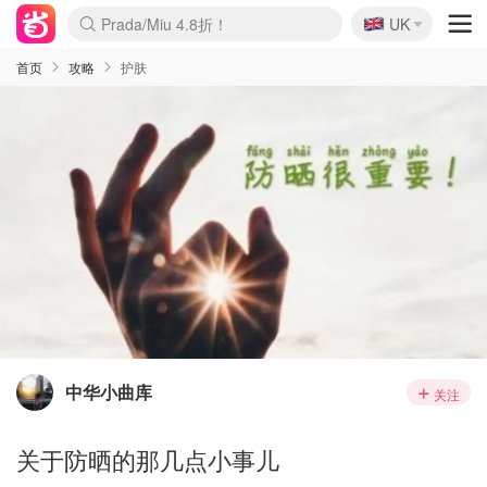
🇬🇧
Prada/Miu 4.8折！
UK
麦卢卡蜂蜜夏促！个位数！
啥？必胜客披萨5折！
首页
攻略
护肤
中华小曲库
关注
关于防晒的那几点小事儿