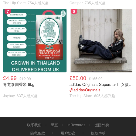
The Hip Store
754人感兴趣
Camper
735人感兴趣
7
8
£4.99
£50.00
£12.99
£165.00
青龙泰国香米 5kg
adidas Originals Superstar II 女款串珠休闲鞋 黑色
图片来自于@网络 ，版权属于原作者
@adidasOriginals
Joybuy
637人感兴趣
The Hip Store
605人感兴趣
啊我前面千交代万叮嘱让你涂防晒感情都是在说废话浪费口
水吗？这些自带防晒系数的护肤品化妆品的防晒都
不算防晒
好么`！原因？因为
一张脸的防晒量必须得有一个硬币的大
小！涂不够量=白涂。
而且不同产品、不同的防晒霜，
防晒
联系我们
黑五
InRewards
饭团外卖
系数都是不能叠加的！
你涂这些面霜/隔离/粉底，其中一样
隐私条款
用户协议
版权声明