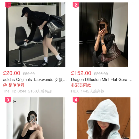
1
2
图片来自于@网络 ，版权属于原作者
防晒不只是为了美白啊姐妹儿！
防晒是所有护肤的底线！
不
£20.00
£152.00
防晒谈啥护肤、谈啥美白啊、谈啥抗老啊！
£80.00
£295.00
adidas Originals Taekwondo 女款黑色运动鞋
Dragon Diffusion Mini Flat Gora 深棕色手提包
@ 是伊伊呀
朴彩英同款
The Hip Store
2168人感兴趣
HBX
1442人感兴趣
3
4