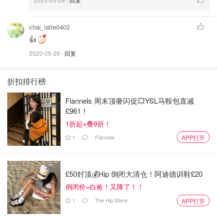
这么做的目的是为让防晒霜能更服帖、更均匀的在脸上成
膜。毕竟防晒霜最主要的功能是
形成一层保护膜在我们的脸
chai_latte0402
上
，而不是像护肤品需要被吸收进皮肤里。所以只需要均匀
👍
把防晒霜涂好，形成保护膜，让后续上妆能更服帖、不搓泥
2020-05-29
· 回复
就完事儿啦。
折扣排行榜
要是像我之前那样以错误的手法上防晒的话，很容易导致防
晒霜抹不均匀，防晒效果大打折扣就不说了，后续上妆的妆
Flannels 周末顶奢闪促💥YSL马鞍包直减
容也没那么好看哦😆
£961！
1折起+叠9折！
每天坚持涂防晒皮肤就会变白？没有美白需求
1
Flannels
APP打开
就不需要涂防晒？
这是当在我努力向身边所有的好友推广防晒的重要性的时
£50封顶💰Hip 倒闭大清仓！阿迪德训鞋£20
候，某一位好友突然来了一句：那你每天抹防晒，你觉得你
倒闭价=白捡！又降了！！
变白了吗？
1
The Hip Store
APP打开
我当下第一个反应就是想把我的白眼给翻到后脑勺去🙄