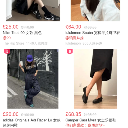
£25.00
£64.00
£110.00
£108.00
Nike Total 90 女款 黑色
lululemon Scuba 宽松半拉链卫衣
图片来自于@ 网络，版权属于原作者
@29
@鸡腿妹妹
The Hip Store
1140人感兴趣
lululemon
806人感兴趣
总之呢，简单一句就是，不管你对护肤保养上不上心，都一
5
6
定要涂防晒！每天涂就对了！
叠涂防晒效果会更好？
还有另一好友和我说过：你看我现在涂这个面霜是带有防晒
的、这个隔离也有防晒系数的、连这个粉底都是自带防晒
的，我都已经涂了这么多层防晒了，应该不需要另外再专门
涂防晒霜了吧。
£20.00
£68.85
我又一次的无语。
£100.00
£135.00
adidas Originals Adi Racer Lo 女款
Camper Casi Myra 女士乐福鞋
绿休闲鞋
他们家爆款！皮质超软~