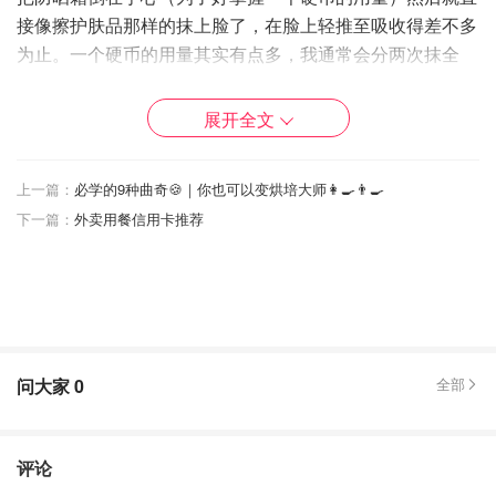
接像擦护肤品那样的抹上脸了，在脸上轻推至吸收得差不多
为止。一个硬币的用量其实有点多，我通常会分两次抹全
脸。
展开全文
一直这么干了一段时间，我才发现，原来这样是不对的😱
正
确的手法
应该是：先把防晒霜倒在手心（这一点我还做对
了）用指腹以稍微打圈的方式沾上防晒霜，再以
轻拍的手法
上一篇：
必学的9种曲奇🍪｜你也可以变烘培大师👩‍🍳👨‍🍳
上脸 pat onto the face
. 可以
少量多次
的把防晒霜全部均匀的
下一篇：
外卖用餐信用卡推荐
拍到脸上。类似于以下两张动图的手法⬇️
问大家
0
全部
评论