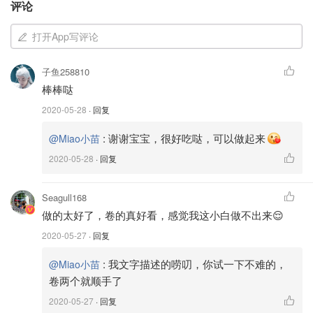
1⃣️ 将配方里的所有混合好后揉面团，发酵
评论
2⃣️ 大麻花整起来
打开App写评论
3⃣️ 下油锅炸熟
子鱼258810
蜂蜜奶香爆满的大麻花出锅啦，更详细的步骤⬇️
棒棒哒
2020-05-28
· 回复
:
谢谢宝宝，很好吃哒，可以做起来
@Miao小苗
2020-05-28
· 回复
Seagull168
做的太好了，卷的真好看，感觉我这小白做不出来😌
2020-05-27
· 回复
:
我文字描述的唠叨，你试一下不难的，
@Miao小苗
卷两个就顺手了
2020-05-27
· 回复