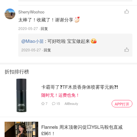
SherryWoohoo
太棒了！收藏了！谢谢分享
2020-05-27
· 回复
:
可好吃啦 宝宝做起来
@Miao小苗
2020-05-27
· 回复
折扣排行榜
卡霸哥了❓TF木质香身体喷雾零元购❓❗
随时无！运费也免！
7
15
AllBeauty
APP打开
Flannels 周末顶奢闪促💥YSL马鞍包直减
£961！