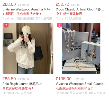
🍢 发酵
£68.00
£32.72
£170.00
£54.99
Vivienne Westwood Agnatha 耳环
Crocs Classic Animal Clog 卡骆驰动物印花洞洞鞋
揉成光滑的面团，下图⬆️，放在温暖的地方发酵，大约一个
4折啊啊！先点击激活链接！
@ 好想一直睡觉啊
小时左右就能长成近两倍大的面团，下图⬇️，戳一下不回缩
Dealmoon英国省钱快报
266人感兴趣
Crocs
205人感兴趣
就发酵好啦
7
8
£85.50
£135.00
£190.00
£225.00
Polo Ralph Lauren 麻花毛衣
Vivienne Westwood Small Claude 珍珠项链
男款女穿松弛感拉满！
点击激活链接后看到私促价！
Flannels
200人感兴趣
Dealmoon英国省钱快报
184人感兴趣