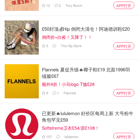
12
2
Tory Burch
APP打开
£50封顶💰Hip 倒闭大清仓！阿迪德训鞋£20
倒闭价=白捡！又降了！！
3
The Hip Store
APP打开
Flannels 夏促升级🔥椰子鞋£19 北面1996羽
绒服£67
🍯 蜂蜜麻花详细步骤
额外9折！小马logo T恤£28
9
1
Flannels
APP打开
🍢 将所有需要的材料称好备用
已更新🔥lululemon 好价区每周上新 大号粉牛
角包罕见£59
Softstreme卫衣£54/原£108！
107
lululemon
APP打开