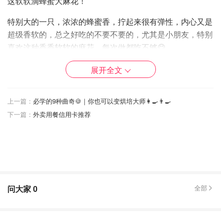
这软软滴蜂蜜大麻花！
特别大的一只，浓浓的蜂蜜香，拧起来很有弹性，内心又是
超级香软的，总之好吃的不要不要的，尤其是小朋友，特别
喜欢这种香香软软的麻花，每次做都吃不够😋
这个配方经过了多次调整，用蜂蜜取代了糖，用牛奶代替了
展开全文
水，出来的效果特别赞！
上一篇：
必学的9种曲奇🍪｜你也可以变烘培大师👩‍🍳👨‍🍳
🍯麻花配方
下一篇：
外卖用餐信用卡推荐
🥛牛奶 200g 🍯 蜂蜜 70g 🥚鸡蛋 2个 🥃 油 15g
中筋面粉500g 🌟 低筋面粉 50g 🌟 酵母粉 5g
🍯麻花整体步骤
因为下面附了好多编麻花的细节图，怕思维混乱，先上个整
问大家
0
全部
体的步骤，会编麻花的话就可以直接操作啦