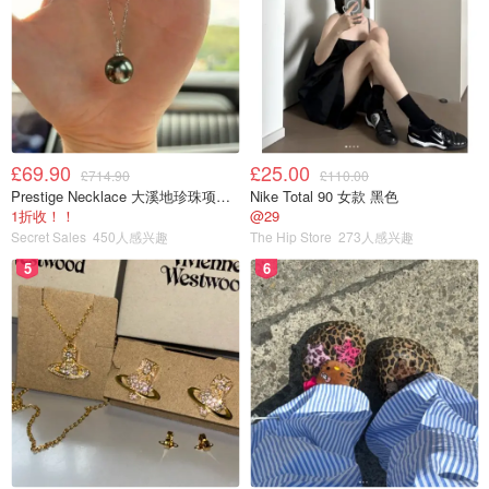
£69.90
£25.00
£714.90
£110.00
Prestige Necklace 大溪地珍珠项链 10-11mm
Nike Total 90 女款 黑色
1折收！！
@29
Secret Sales
450人感兴趣
The Hip Store
273人感兴趣
5
6