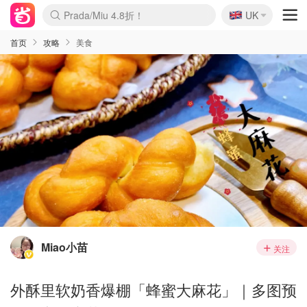
🇬🇧
Prada/Miu 4.8折！
UK
麦卢卡蜂蜜夏促！个位数！
啥？必胜客披萨5折！
首页
攻略
美食
Miao小苗
关注
外酥里软奶香爆棚「蜂蜜大麻花」｜多图预