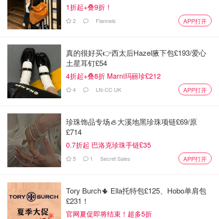
1折起+叠9折！
2
Flannels
APP打开
真的很好买👉西太后Hazel腋下包£193/爱心
土星耳钉£54
4折起+叠8折 Marni玛丽珍£212
4
LN-CC UK
APP打开
珍珠饰品专场🦪大溪地黑珍珠项链£69/原
£714
0.7折起 巴洛克珍珠手链£35
5
1
Secret Sales
APP打开
Tory Burch🌵 Ella托特包£125、Hobo单肩包
£231！
官网夏促即将结束！超多5折