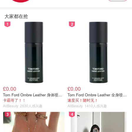
大家都在抢
1
2
£0.00
£0.00
Tom Ford Ombre Leather 身体喷雾 150ml
Tom Ford Ombre Leather 全身喷雾 150ml
🍢 混合材料
卡霸哥了！！
速度买！随时无！
AllBeauty
2630人感兴趣
AllBeauty
1410人感兴趣
牛奶温一下，将所有的蜂蜜混入牛奶中融化均匀；油和鸡蛋
3
4
充分混合；最后再和所有的粉类拌匀揉成光滑的面团，面团
偏软，比一般饺子面要软一些