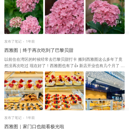
心 多层重叠的花瓣值得放在家里最显眼的地方细细观赏 绣球整体喜
阴 这支种在了有西晒两三个小时的地方 在盛夏也不怎么焦边 花期持
久，不剪的话开个两三周都没问题 作为第一年的小宝宝 开花的表现
也特别好 期待明年快快长大，积极开花😆
4
发布了笔记
1年前
西雅图｜终于再次吃到了巴黎贝甜
以前住在湾区的时候经常去巴黎贝甜打卡 搬到西雅图这么多年了竟
然没再次吃过 现在好了！西雅图也有了👍 新店开业也有几个月了 第
一次去打卡还不错 价格嘛，延续了这面一如既往的高物价 面包，点
心，蛋糕种类都很多 各种水果tart小朋友很喜欢 喜欢她家的戚风蛋
糕 润呼呼的不甜很适合亚洲人的口味
4
发布了笔记
1年前
西雅图｜家门口也能看极光啦