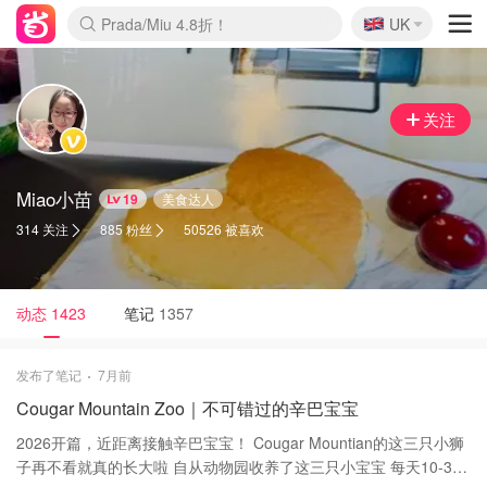
🇬🇧
啥？必胜客披萨5折！
UK
Prada/Miu 4.8折！
麦卢卡蜂蜜夏促！个位数！
关注
Miao小苗
19
美食达人
314 关注
885 粉丝
50526 被喜欢
动态
1423
笔记
1357
发布了笔记
7月前
Cougar Mountain Zoo｜不可错过的辛巴宝宝
2026开篇，近距离接触辛巴宝宝！ Cougar Mountian的这三只小狮
子再不看就真的长大啦 自从动物园收养了这三只小宝宝 每天10-3