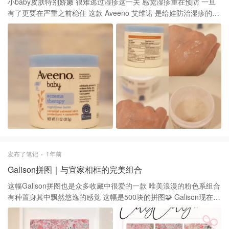
小baby皮肤特别娇嫩 很难逃过湿疹这一关 感觉湿疹重在预防 一旦
有了更要在严重之前稳住 这款 Aveeno 艾维诺 是给娃防治湿疹的过
程中用过效果最好的一款 舒缓湿疹宝宝护理乳霜 312g $19(到手价)
🌟 主打1%的燕麦提取物 可以提供长时间有效的舒缓保湿 她家这个
系列有lotion，cream 和这款balm balm的质地最厚是半透明的膏状
刚上身略有油感但吸收还算快 但最后还是有种皮肤表面有层保护膜
的感觉 适合特别干燥预防湿疹或者已经有干痒情况的皮肤
发布了笔记
1年前
Galison拼图｜与宜家相框的完美组合
这幅Galison拼图也是众多收藏中很爱的一款 唯美浪漫的粉色系组合
有种置身其中飘然悠逸的感觉 这幅是500块的拼图🧩 Galison现在
500块的拼图都是20*20的正方形 唯有这幅是长方形的排版 搭配起
画框来就更容易一些 推荐 Ikea 宜家 的画框 属于经济实惠的类型 宽