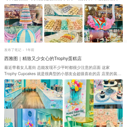
归少女时代😆 她家的马卡龙口味超级多 至少有二十种啦，让人挑花
了眼 有传统的草莓，vanilla，chocolate 也有很多薰衣草，mint这种
很fancy的口味 每个$3，选十个就有礼盒包装啦 我们买了三个试试
水 感觉她家的马卡龙要比平常吃的大一圈 无论从口感还是口味都不
错👍 她家还有很多周边的茶杯和茶 特别适合姐妹一起小聚一下吃个
5
甜点 店里的环境也很好，值得一坐！
发布了笔记
1年前
西雅图｜精致又少女心的Trophy蛋糕店
最近带着女儿逛街 总能发现不少平时都很少注意的店面 这家
Trophy Cupcakes 就是很典型的小朋友会超级喜欢的店 店里的装修
是很明亮的绿色 外加印花粉色的座椅墙面，超级少女心 主打经营各
种Capcake 还有蛋糕，马卡龙等甜品 颜值无敌！ 有一面墙还陈列着
各种手帐 杯子，餐具，贺卡等party需要的小物件 小女孩喜欢的不得
了！