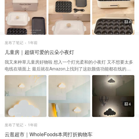
饼啥啥都能做！ 女神节快乐｜烤肉大餐吃开怀 Bruno六格盘｜手工
虾饼低脂健康还超好吃 Bruno六格盘｜超级香的土豆饼「蛋堡」 老
板！请来一打韭菜盒子！ Bruno小平盘｜🍿️这馒头块看着像爆米花
呀 Bruno鸳鸯锅｜来顿火锅庆祝运动打卡20天｜8051卡收官 Bruno
4
六格盘｜工作日快手早餐｜小可爱排排坐 这次买的标配的盒子里竟
然还带个以前没有的洞洞盘 这不是完美解锁章鱼小丸子的盘子么 感
觉做做功课我要对章鱼烧下手啦 还想到了做棒棒糖小蛋糕点心等 等
发布了笔记
1年前
我慢慢摸索一一解锁😆
儿童房｜超级可爱的云朵小夜灯
我又来种草儿童房好物啦 想入一个灯光柔和的小夜灯 又不想要太多
电线在墙面上 最后就在Amazon上找到了这款颜值功能都在线的款
式 Cloud Light - Floating Cloud Wall Lamp For Nursery | Cute
Floating Cloud Lamp For Kids Bedroom | Battery-operated
Hanging Cloud Night Lights | Cloud Lights For Bedroom | Cloud
Lamp For Baby Nursery : Baby $30(到手价) ☁️ 可爱的小云朵设计
跟小房子的墙面很搭 ☁️ 白色云朵是很轻的木板，没什么毛刺很光滑
4
☁️ 灯源是几块五号电池支持的一串led灯条 ☁️ 暖色的灯光很柔和晚
上点也不刺眼 总之既符合我各方面需求又颜值很高 既能起到装饰作
用又很实用的小灯，喜欢💕
发布了笔记
1年前
云逛超市｜WholeFoods本周打折购物车