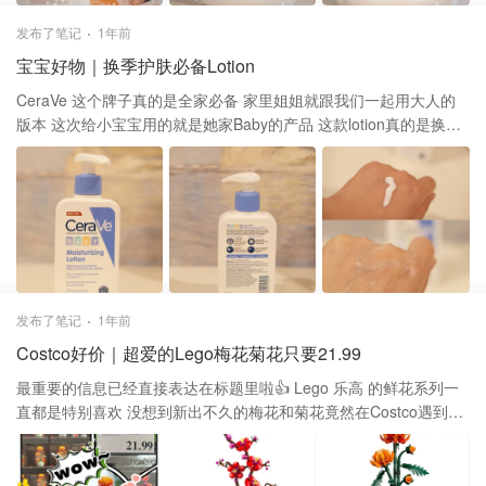
发布了笔记
1年前
宝宝好物｜换季护肤必备Lotion
CeraVe 这个牌子真的是全家必备 家里姐姐就跟我们一起用大人的
版本 这次给小宝宝用的就是她家Baby的产品 这款lotion真的是换季
保湿必不可少的！ 其中不含香料等成分 能有效保湿的同时舒缓宝宝
的皮肤 尤其是换季干燥的时候尤其需要！ 乳液延展性很好，极易推
开 涂完了也吸收的很快，没有油腻感 是可以当作随时随地使用的保
湿乳液 属于有娃必备的类型👍
发布了笔记
1年前
Costco好价｜超爱的Lego梅花菊花只要21.99
最重要的信息已经直接表达在标题里啦👍 Lego 乐高 的鲜花系列一
直都是特别喜欢 没想到新出不久的梅花和菊花竟然在Costco遇到了
还是这么给力的价格！！！ ✅ Lego Chrysanthemum 278 Pieces
黄金菊 10368 | ICONS $21.99(到手价) 傲骨梅 10369 | ICONS
$21.99(到手价)s ￼傲骨梅 10369 | ICONS $21.99(到手价) 这种又能