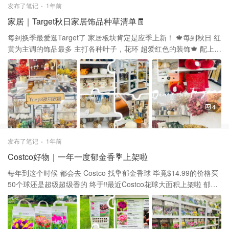
发布了笔记
1年前
家居｜Target秋日家居饰品种草清单🧾
每到换季最爱逛Target了 家居板块肯定是应季上新！ 🍁每到秋日 红
黄为主调的饰品最多 主打各种叶子，花环 超爱红色的装饰🍁 配上奶
白色的花瓶 让秋日也充满了异样的生命力 🎃 南瓜装饰物也是秋季必
备呀 万圣节也可以用，奶萌奶萌的超可爱 🧽 还有各种异形抱枕 南
瓜的，蜘蛛印花的 特别有节日氛围！ 最后一图是她家经久不衰的家
居小物件 质感设计都很棒，推荐！
4
发布了笔记
1年前
Costco好物｜一年一度郁金香💐上架啦
每年到这个时候 都会去 Costco 找💐郁金香球 毕竟$14.99的价格买
50个球还是超级超级香的 终于‼️最近Costco花球大面积上架啦 郁金
香等各种春季开花的花球都上新了 今年竟然还有重瓣郁金香，赶紧
入手了几袋 其他就等想好了搭配再买，也求推荐哈！ 🌷 粉色系Don
Quichotte 🌷 白色系Mata Hari 🌷 黄橙红亮色Mix 这几种都是单瓣郁