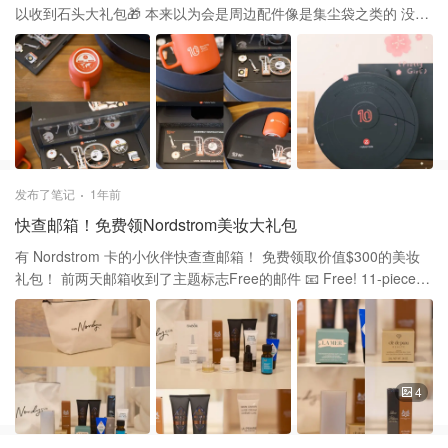
以收到石头大礼包🎁 本来以为会是周边配件像是集尘袋之类的 没想
到竟然收到了如此可爱又精致的礼盒 好用心的设计，必须发个帖子
美一美！💕 这个礼盒是 Roborock 石头 十周年纪念 里面有个复古红
杯子 还有一组石头十年来的一些产品组成的铁制摆件 还有几张萌萌
的贴纸 完全是出乎意料的礼物和设计 满满的童心，很喜欢💕 以后用
这个杯子喝水 会不会就不断提醒自己让机器人开始打扫卫生啦😆
发布了笔记
1年前
快查邮箱！免费领Nordstrom美妆大礼包
有 Nordstrom 卡的小伙伴快查查邮箱！ 免费领取价值$300的美妆
礼包！ 前两天邮箱收到了主题标志Free的邮件 📧 Free! 11-piece
beauty bag ($300 value) just for cardmembers 说是无需消费去美
妆部前台领就好。 周末去试了下，真的是超丝滑领取👍 带着邮件直
接去领就行！ 赶紧分享一下，姐妹们快查查邮箱。 🎁礼包真的是很
真心实意呀 Cle de Peau Beaute 肌肤之钥 的眼霜 La Mer 海蓝之谜
的面霜 La Prairie 莱珀妮 的面霜 Babor 的精华 Bobbi Brown 芭比·
4
波朗 的妆前乳 Moroccanoil 摩洛哥发油 的发油 True Botanicals 的
精华 还以一组身体护理和两个香氛 超级值！