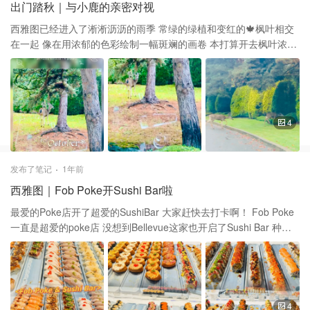
出门踏秋｜与小鹿的亲密对视
西雅图已经进入了淅淅沥沥的雨季 常绿的绿植和变红的🍁枫叶相交
在一起 像在用浓郁的色彩绘制一幅斑斓的画卷 本打算开去枫叶浓郁
的地方赏秋 没想到还没出小区就偶遇了一对小鹿 赶紧靠边停车say
个hello 小鹿🦌悠闲的过马路惬意的很 没事儿瞅我两眼完全不怕生
最后过完马路又在草坪上驻足一会儿 端详了一下我这个望着它们的
陌生人 然后悠哉悠哉的继续遛弯儿去了 真希望每个人的生活都可以
过的如此轻松惬意😌
4
发布了笔记
1年前
西雅图｜Fob Poke开Sushi Bar啦
最爱的Poke店开了超爱的SushiBar 大家赶快去打卡啊！ Fob Poke
一直是超爱的poke店 没想到Bellevue这家也开启了Sushi Bar 种类
超级多，不下二十种 最后称重收费，14.99每磅 图四上12块寿司加
起来刚刚$20 感觉性价比真的是极高的！💕 总体味道也很不错 喜欢
所有的三文鱼周边 生鱼的质量也很高 总之冲着这价格这味道一定要
试试呀
4