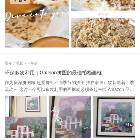
又有嚼劲 蘸着这个吃超级无敌绝配👍 🌟 Biryani with Lamb 特别喜
欢这个米饭的口感和质地 配上羊肉和洋葱碎，咔咔下饭 羊肉味道也
很好 偶尔搭配一下Masala竟也特别好吃
发布了笔记
1年前
环保多次利用｜Galison拼图的最佳拍档画框
作为资深拼图粉 超爱拼出不同季节的拼图 挂在家里让软装随着四季
流动～ 这时一个可以多次利用的画框就必须备起来啦 Amazon 亚马
逊 这组木质画框真心是特别喜欢！ Amazon.com - THREELOVE
24x24 Frame White, Display 20x20 Picture with Mat Or 24x24
Picture Without Mat, Wall Mounting Home Decor Picture Photo
Frame, Set of 3 ✅ 木质框，有黑白两色，质感很好 ✅ 表层基本不
反光，让拼图的色彩很好的展现 ✅ 后面是旋转式的开关，换拼图完
4
全不费手 ✅ 价格合理性价比极高！！！ ✅ 相框压的很紧实，拼图完
全不会往下掉 这组是外围24 * 24，内里20 * 20的大小 配上🧩