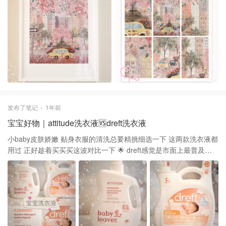
边框简约而现代 配上这幅图就是那么的刚刚好💕
发布了笔记
1年前
宝宝好物｜attitude洗衣液🆚dreft洗衣液
小baby皮肤娇嫩 贴身衣服的清洗总要精挑细选一下 这两款洗衣液都
用过 正好趁着买买买这波对比一下 🌟 dreft感觉是市面上最普及的
牌子了 分newnorn stage1 active stage2 等对应不同年龄 姐姐一直
用的是她家 香是真的很香，但不敏感的她也没有什么反应 清洗度上
很不错，奶渍都洗的很干净 🌟 到弟弟一开始也沿用了dreft 但他偶
尔会起疹子，儿医就建议用all free的那种洗衣液 现在用了attitude她
家的 感觉更天然无添加一些，没太多香味儿 小朋友用着也挺习惯的
没再长疹子 衣服洗的也挺干净，所以推荐一下这一款！