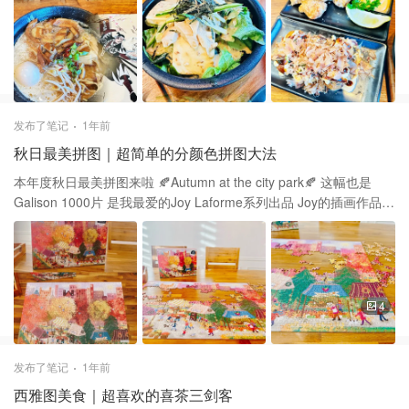
礼卡 连小费都可以刷礼卡感觉实惠了不少👍 🍝 拉面的话最爱豚骨汤
底 一定要点最少盐量啊，不然会咸 🍗 各种Appetizer也尝了不少 喜
欢炸鸡和沙拉🥗 日式芝麻酱拌的沙拉口味很适合小孩 Takoyaki酱汁
略微多了点，偏甜 不那么推荐～
发布了笔记
1年前
秋日最美拼图｜超简单的分颜色拼图大法
本年度秋日最美拼图来啦 🍂Autumn at the city park🍂 这幅也是
Galison 1000片 是我最爱的Joy Laforme系列出品 Joy的插画作品总
在表达生活的过程中 添加了一份浪漫和温馨💕 这幅集市之秋在布满
秋日颜色的同时 还添加了生动的色调 拼的时候就可以从突出的帐篷
颜色开始 最后的最后再拼叶子🍁 虽然看上去有点复杂 但是每棵树的
颜色又各有特色 拼起来比看着容易 拼完了超美，推荐！
4
发布了笔记
1年前
西雅图美食｜超喜欢的喜茶三剑客