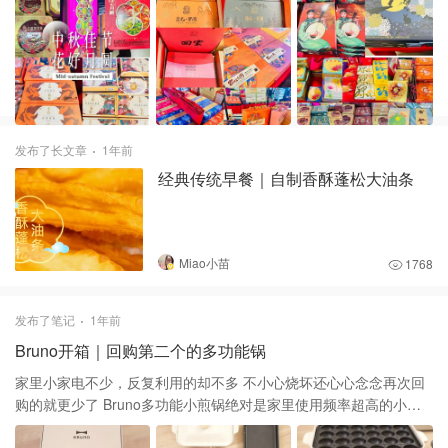
美心肯定是占到C位 以前只知道她家的流心月饼 没想到还有各种白
莲蓉，五仁，豆沙等经典口味 不知道节后会不会打折，有机会尝尝
别的 🥮 还有很多别的月饼品牌 生计，家好月圆，稻香村，十月初五
等 各种口味都有，包装也很精致 看来月饼市场真的是百花齐放！
发布了长文章
1年前
经典传统早餐｜自制香酥蓬松大油条
Miao小苗
1768
发布了笔记
1年前
Bruno开箱｜回购第二个的多功能锅
家里小家电不少，反复利用的却不多 不小心烧坏还心心念念再次回
购的就更少了 Bruno多功能小煎锅绝对是家里使用频率超高的小电
器了！ 来看看以前我用它做的美食吧 烤肉，火锅，韭菜盒子，土豆