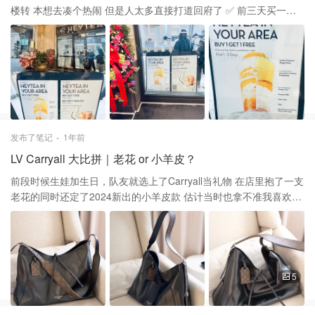
楼转 本想去凑个热闹 但是人太多直接打道回府了 ✅ 前三天买一赠
一 ✅ 四到七天 买一第二杯半价 ✅ 还有限定的西雅图冰箱贴 以前国
内还有温哥华都喝过 还是很喜欢她家水果茶饮的路子 等开业人气爆
棚的劲儿过了再去打卡啦
发布了笔记
1年前
LV Carryall 大比拼｜老花 or 小羊皮？
前段时候生娃加生日，队友就选上了Carryall当礼物 在店里抱了一支
老花的同时还定了2024新出的小羊皮款 估计当时也拿不准我喜欢哪
个索性就一起买了😆 正好借这个机会发一波两组的实物图 🌼 老花
Carryall ，实物图在这里 贴心礼物｜随性大气的Carryall 整体风格很
靓眼！包包偏硬挺而有型 里面是浅色的内胆，米色的肩带也很出挑
是款容易让整个素色的穿搭变得更明媚的包包 🌊 小羊皮的这款是我
最后留下的 这个小羊皮的质感真心是太好了 让人摸摸摸爱不释手的
5
那种软糯 所以包型更软更贴身一些 特别喜欢它搭配的带lv logo的深
棕色的宽肩带 内胆也是深色的，搭配个黑链条单独用也不错 时尚小