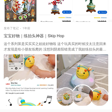
享受拼拼拼的乐趣， 拼完又这么好看可以当家居摆件的lego必须推
荐👍
发布了笔记
1年前
宝宝好物｜练抬头神器｜Skip Hop
这个系列算是买买买之娃娃好物啦 这个玩具买的时候没太注意回来
才发现是给小朋友练爬的 没想到阴差阳错竟成了我娃练抬头的最爱
玩具之一！ 🌟 带音乐！小baby很喜欢这个声音 🌟 小蜜蜂可以单独
拿下来练抓握 🌟 有两种绕行模式，转圈和自由行😆 现在练抬头可
以选择转圈模式，可以趴着看很久 以后练爬了可以选自由行模式，
想象一下满地爬追小蜜蜂的模样就很有趣😁