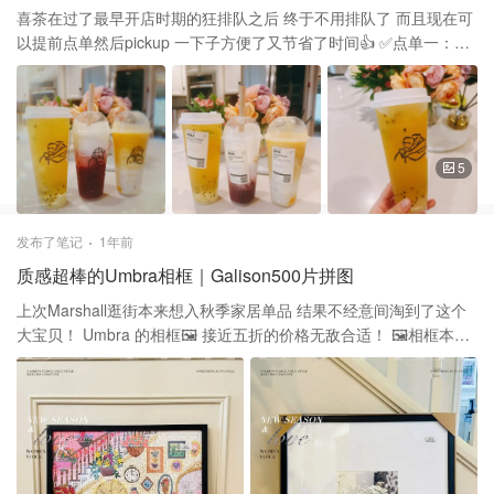
喜茶在过了最早开店时期的狂排队之后 终于不用排队了 而且现在可
以提前点单然后pickup 一下子方便了又节省了时间👍 ✅点单一：wx
小程序 只能人民币付款，每次看到转化成人民币的几十块钱一杯 瞬
间少了很多买买买的冲动 ✅ 点单二：喜茶app下单 可以美金付款
啦，总用这个！ 这次点的三个都挺好喝😋 💕 季节性Cheese
Yumberry Boom 这个好有特色的，真的能吃到杨梅 最上面的奶泡也
很好吃 💕 Coconut Mango Boom 这不就是杨枝甘露的完美替代么
5
虽然缺了柚子，但是芒果和西米都不错 💕 Passion Fruit Blast 清凉
的水果茶，很喜欢它的茶底的味道
发布了笔记
1年前
质感超棒的Umbra相框｜Galison500片拼图
上次Marshall逛街本来想入秋季家居单品 结果不经意间淘到了这个
大宝贝！ Umbra 的相框🖼️ 接近五折的价格无敌合适！ 🖼️相框本身
的木制很有质感 里面卡纸和垫板的质量也特别好 本来的设计是放照
片的 结果聪明的我发现它的尺寸是20*20 这不是天选拼图框么😆 配
上前段时间拼的flower shop，完美😍 拼图｜超美的Gailson拼图｜
Flower shop