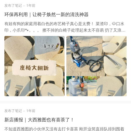
Galison 500块的拼图就是特别完美！ Galison是我超爱的拼图品牌
发布了笔记
1年前
啦 这幅是她家的Garden Path Joy Laforme Garden Path 500 Piece
环保再利用｜让椅子焕然一新的清洗神器
Puzzle – Galison $15(到手价) Galison的四季拼图都是我的心头爱
大家不妨逛逛官网，实力种草！
有娃有狗的家庭用着白色的布艺椅子真心是太费！ 菜渣印，🐶口水
印，小爪印🐾。。。 擦不掉的白椅子处理起来太不容易 扔了又浪费
也不环保 这时候，洗地毯机来解救我了！ 买了 Hoover 胡佛 很标配
的一款 以前都是用来洗地毯 没想到洗椅子也这么给力 外接了一个长
管和小刷子 同样可以有Wash带泡沫和Raise不带泡沫两种模式 每次
刷头拖拉间不但能刷掉污渍 还能吸走多余的水 几个来回下来椅子就
焕然一新啦 而且水份也被吸了个七七八八 太阳一晒就很容易干了！
强烈推荐！居家必备！
发布了笔记
1年前
新店播报｜大西雅图也有喜茶了！
不知道西雅图的小伙伴又没有去打卡喜茶 刚开业简直排队排到围着