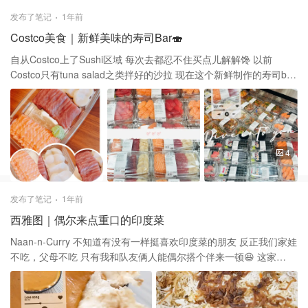
发布了笔记
1年前
Costco美食｜新鲜美味的寿司Bar🍣
自从Costco上了Sushi区域 每次去都忍不住买点儿解解馋 以前
Costco只有tuna salad之类拌好的沙拉 现在这个新鲜制作的寿司bar
实在是太喜欢了 寿司各种组合都有 最爱的就是三文鱼金枪鱼和大扇
贝这组鱼生 三文鱼新鲜肥嫩很喜欢 大扇贝特别鲜甜，超爱😊 总之
属于走过路过一定要试试的组合👍
4
发布了笔记
1年前
西雅图｜偶尔来点重口的印度菜
Naan-n-Curry 不知道有没有一样挺喜欢印度菜的朋友 反正我们家娃
不吃，父母不吃 只有我和队友俩人能偶尔搭个伴来一顿😆 这家
Naan-n-Curry算是周边做的很正宗的印度菜了 有几家店，常去
Issaquah这家，推荐一波！ 🌟 Chicken Tikka Masala 特别正的一
道，是很Creamy的质地 一定要多买两张她家的囊 刚出锅的囊又香