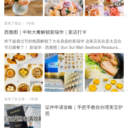
4
发布了笔记
1年前
西雅图｜中秋大餐解锁新瑞华｜新店打卡
终于趁着过节的氛围解锁了大名鼎鼎的新瑞华 这家店实在是太适合
节日聚餐了！ 新瑞华 - 西雅图 | Sun Sui Wah Seafood Restaurant -
Seattle 🏠 这家店的装修有种一秒回到国内的感觉 超高的棚顶，垂
射华丽的灯光 一些古玩的装饰和满墙的古风茶壶 氛围感直接拉满，
有种进大酒楼的感觉😆 很适合宴请或者节日聚餐，有排面👍 🥟 食
物整体能排进西雅图一流行列 但在一流的队伍里只能算中规中矩吧
我们去吃的早茶，点了经典的烧麦虾饺等 都挺好吃的，没说一秒惊
艳但都算合格 本来给小朋友充饥点了份烧鸭米粉 这个倒是出乎意料
的好吃 汤里满满的烤鸭汤的味道，很鲜 💰 价格嘛像正常烧卖排骨之
类的 都是大点，$8.95一份 有些带虾或者工艺复杂的属于特点，
发布了长文章
1年前
$9.95 余下小点中点的基本很少很少了 只能说价位真的是不低了😆
证件申请攻略｜手把手教你办理美宝护
照