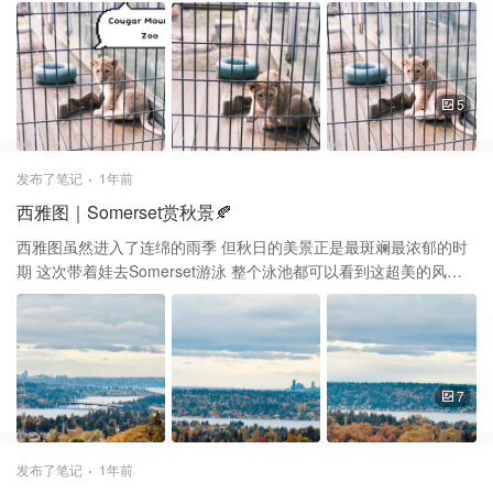
的Lion Cub View就备受喜欢 不过他们真的是长得好快 大动物的小
时候简直萌到无可救药💕 尤其是早上刚出来的时候 活跃的不得了 完
全就是几只调皮的大猫咪 不过带小宝宝的话最好是抱在怀里 有只小
狮子竟然把我家小娃当成了猎物调戏 匍匐过来一跃而起把娃妥妥的
吓哭了😆 再回头看成年的白虎 主打一个你们玩你们的，我睡我的！
5
这个动物园的景色真的超美 依山观湖，虽然面积很小 但绝对能算上
打发时间遛娃放电的好地方👍 趁着小狮子还没长大，快来打卡吧
发布了笔记
1年前
西雅图｜Somerset赏秋景🍂
西雅图虽然进入了连绵的雨季 但秋日的美景正是最斑斓最浓郁的时
期 这次带着娃去Somerset游泳 整个泳池都可以看到这超美的风景
跨湖大桥依然不停息的忙碌着 湖两岸的树不再是统一的绿 或浓郁的
红或深浅不一的黄 美的让人移不开眼 难怪Somerset的房价贵 这山
景就能增值不少😆 后面三张是春日里的风景 对比起来，西雅图的秋
虽然不会晴空万里 但高低深浅的云搭配这秋日特有的色彩 更像一幅
浓墨重彩的画卷 让人不胜惊喜。
7
发布了笔记
1年前