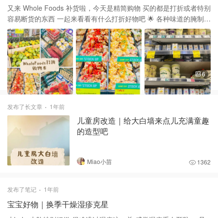
又来 Whole Foods 补货啦，今天是精简购物 买的都是打折或者特别
容易断货的东西 一起来看看有什么打折好物吧 🌟 各种味道的腌制鸡
翅 快手菜必备，空气炸锅十五分钟就可以享用啦 🌟 最爱的法式酸奶
2/$5 新品玫瑰，茉莉花味都很全，买了小朋友最爱的vanilla bean
🌟 Mrs. Meyer's 洗手液 很多适合秋冬的新味道，Apple Cider超秋
天 🌟 健康零食紫菜打折啦 包点儿米饭进去小朋友最爱 🌟 没喝过的
各种latte在打折 包装特别精致，希望好喝 🌟 大紫薯丑番茄都是家里
6
常备 还买到了Sweetest batch的草莓🍓 一口气拿了四盒，超爱
发布了长文章
1年前
儿童房改造｜给大白墙来点儿充满童趣
的造型吧
Miao小苗
1362
发布了笔记
1年前
宝宝好物｜换季干燥湿疹克星