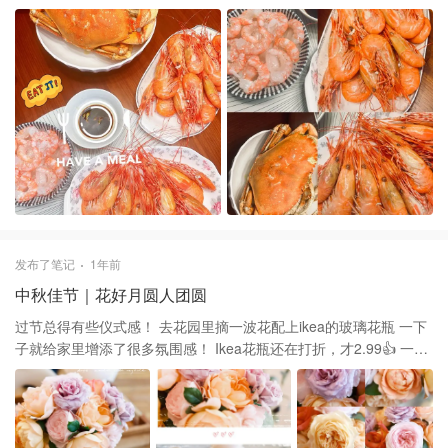
蟹🦀来了呀 秋季正是吃蟹的季节 近两磅的Dungeness吃起来超级过
瘾 这次简单蒸了一下，特别鲜 把满壳的蟹膏倒在米饭上 几分钟就炫
光了❤️
发布了笔记
1年前
中秋佳节｜花好月圆人团圆
过节总得有些仪式感！ 去花园里摘一波花配上ikea的玻璃花瓶 一下
子就给家里增添了很多氛围感！ Ikea花瓶还在打折，才2.99👍 一起
来看看哪些花花入镜了吧 💜 紫色花是紫罗兰的骄傲 🩷 粉色花是
Olivia 💛 黄色花是玛格丽特王妃 💜 橙色花是夏洛特夫人 🩷 杏色花
是夏琳王妃 一起来看看你最爱的是哪一朵吧💕 夏日赏花｜DA月季之
夏洛特夫人 夏日赏花｜DA月季之Olivia小仙女