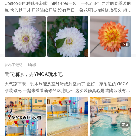
Costco买的种球开花啦 当时14.99一袋，一包7-8个 西雅图春季暖的
晚 快入秋了才开始陆续开放 没有烈日一朵花可以持续绽放很久 超级
超级美哒！ 今年的开花率高达100% Costco球球的质量是真心不错
每朵花都有近20cm的直径 这几支都是渐变的颜色，超美 大丽花喜
光照 一定要种在☀️阳光超好的地方 配上疏松的土壤 保准你美爆晚夏
深秋
6
发布了笔记
1年前
天气渐凉，去YMCA玩水吧
天气凉下来，玩水只能从室外转战到室内了 正好，家附近的YMCA
刚装修完 一起来看看新修的泳池吧～ 这次装修真心是陆陆续续有一
年了 大泳池，小泳池还有locker room都翻新了一圈 小泳池主要是
给小朋友玩水的地方 深度适中，是小小孩学游泳的好地方 🛝 水上滑
梯没有小朋友不喜欢吧 这个大滑梯直接满足你 还有几个适合小宝宝
玩的🫗倒水的玩具 一个环形的漂流河道👍 带小朋友来的话家长也得
下水陪着 或者去旁边的大泳池完成一个swim test pass之后就可以
4
自己玩水解放家长了！