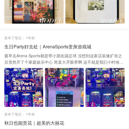
发布了笔记
1年前
生日Party好去处｜ArenaSports变身游戏城
最早去Arena Sports都是带小朋友踢足球 没想到这家店装修扩张之
后竟然开了个家庭娱乐中心 简直大开眼界啊 这不就是我们小时候去
玩的电子游戏城么！ 🏎️ 各种游戏机，赛车 🏀 各种球类，投篮游戏
🪆 还有个巨大的两人多高的抓娃娃机 🍷 有卡座可以在bar点餐 🎉
可以办生日party也可以周末解闷 二楼还有射击，密室逃脱等热门聚
会活动！ 小朋友超级超级无敌喜欢 大人也可以玩的high的不行 强烈
推荐！👍👍👍
5
发布了笔记
1年前
秋日也能赏花｜超美的大丽花