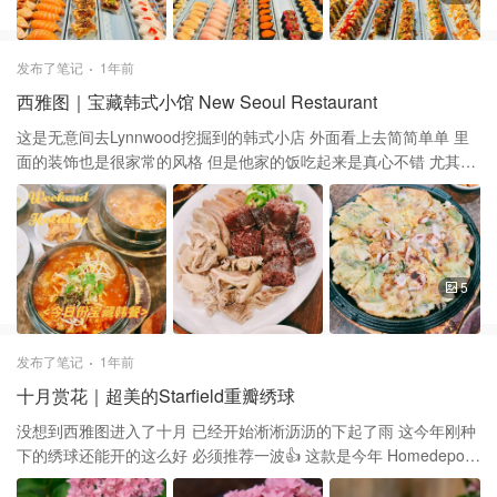
发布了笔记
1年前
西雅图｜宝藏韩式小馆 New Seoul Restaurant
这是无意间去Lynnwood挖掘到的韩式小店 外面看上去简简单单 里
面的装饰也是很家常的风格 但是他家的饭吃起来是真心不错 尤其是
各种汤锅！ 小店是一家韩国人在经营 店里的客人也多是韩国人 感觉
上就很正宗😆 我们点了两份小的汤锅 猪脊骨汤和牛骨汤 他家的猪
脊骨汤真的是超级喜欢 肉炖的火候十足一吃就脱骨 肉质香儿不柴 汤
里的豆芽等配菜也特别有味儿 超级下饭！ 海鲜饼有点儿逊色 感觉油
大了点儿。 图二的糯米猪杂拼盘也很有特点 猪肚等都处理的很干净
5
没有一点儿腥味儿 沾点搭配好的辣酱吃也很过瘾 总之是值得一试的
饭店，推荐
发布了笔记
1年前
十月赏花｜超美的Starfield重瓣绣球
没想到西雅图进入了十月 已经开始淅淅沥沥的下起了雨 这今年刚种
下的绣球还能开的这么好 必须推荐一波👍 这款是今年 Homedepot
刚入的 ✅ Starfield Reblooming Hydrangea 花朵柔美的粉色深得朕