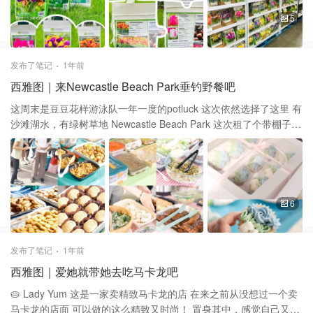
金香，早花型 🌷紫色系Backpacker 🌷粉色系Finola 这两种是重瓣
郁金香，晚春开
5
发布了笔记
1年前
西雅图｜来Newcastle Beach Park垂钓野餐吧
这周末是豆豆花样游泳队一年一度的potluck 这次依然选择了这里 有
沙滩湖水，有绿树草地 Newcastle Beach Park 这次租了个带棚子的
picnic场地 八张超级大的桌子容纳几十号人都没问题 大家都带了好
多美味的食物 小朋友们最开心的啦 有美食又有伙伴！ 超级推荐这个
公园 有dock可以垂钓 有沙滩可以玩沙玩水 有小playground和大片
的绿地 趁着☁️天气还不错一起来踏秋吧😆
6
发布了笔记
1年前
西雅图｜爱她就带她去吃马卡龙吧
🥧 Lady Yum 这是一家卖精致马卡龙的店 在来之前从没想过一个卖
马卡龙的店面 可以做的这么精致又时尚！ 置身其中，感觉自己又回