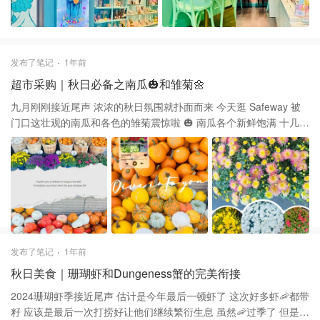
发布了笔记
1年前
超市采购｜秋日必备之南瓜🎃和雏菊🌼
九月刚刚接近尾声 浓浓的秋日氛围就扑面而来 今天逛 Safeway 被
门口这壮观的南瓜和各色的雏菊震惊啦 🎃 南瓜各个新鲜饱满 十几种
小南瓜，经典的橙色大南瓜 还有各种丑丑的特色南瓜，挑花了眼 最
贵的也才69美分一磅，感觉价格也很好 🌼 小雏菊的颜色更是美的艳
丽 最爱粉黄色的这款，又仙又靓丽！ 小盆的价格6.99 最大的也不到
20，秋天必入款啦💕
发布了笔记
1年前
秋日美食｜珊瑚虾和Dungeness蟹的完美衔接
2024珊瑚虾季接近尾声 估计是今年最后一顿虾了 这次好多虾🦐都带
籽 应该是最后一次打捞好让他们继续繁衍生息 虽然🦐过季了 但是螃