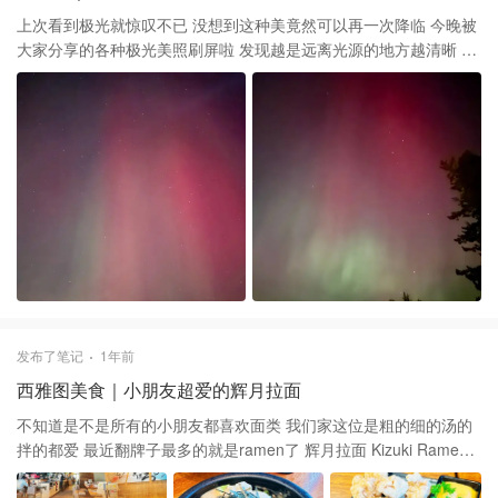
上次看到极光就惊叹不已 没想到这种美竟然可以再一次降临 今晚被
大家分享的各种极光美照刷屏啦 发现越是远离光源的地方越清晰 就
算肉眼看着很薄弱 但打开相机长曝光拍起来真的足够震撼
发布了笔记
1年前
西雅图美食｜小朋友超爱的辉月拉面
不知道是不是所有的小朋友都喜欢面类 我们家这位是粗的细的汤的
拌的都爱 最近翻牌子最多的就是ramen了 辉月拉面 Kizuki Ramen
& Izakaya 在大西雅图地区好几家 最重要的是 Costco 有她家八折的