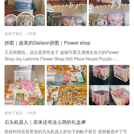
打折呀 25%算是不错的折扣啦 有时候也会有七折！ Joy Laforme
Flower Shop 500 Piece House Puzzle – Galison $19.99(到手价)
Joy Laforme Bloomarium 1000 Piece Puzzle – Galison $17.99(到
手价) Enchanted Snowfall 1000 Piece Puzzle – Galison $17.99(到
手价) Joy Laforme Spring Terrace 1000 Piece Puzzle – Galison
发布了笔记
1年前
$17.99(到手价)
拼图｜超美的Gailson拼图｜Flower shop
又买拼图啦，这次是异性盒子 超级可爱又满满生命力的Flower
Shop Joy Laforme Flower Shop 500 Piece House Puzzle –
Galison $19.99(到手价) 🧩 拼图是500片 最后拼完是20 * 20的正方
形 🧩 这张图基本每一片都很有特点 花朵，柜子，架子等图样明显
所以特别好拼！豆豆拼惯了拼图 基本几个小时就可以全都搞定了 适
合新手入门！ 🧩 最后再表杨一下这个盒子，太可爱啦 打开了盖子再
加工一下就变成了图三的收纳盒 小朋友表示超级满意👍 开箱帖子看
这里⬇️ 大家一起来种草吧 拼图开箱｜梦幻绝美的Galison拼图
发布了笔记
1年前
石头机器人｜原来还有这么萌的礼盒🎁
前段时间在君君发的石头机器人折扣下的帖子留言 竟然被选中了可