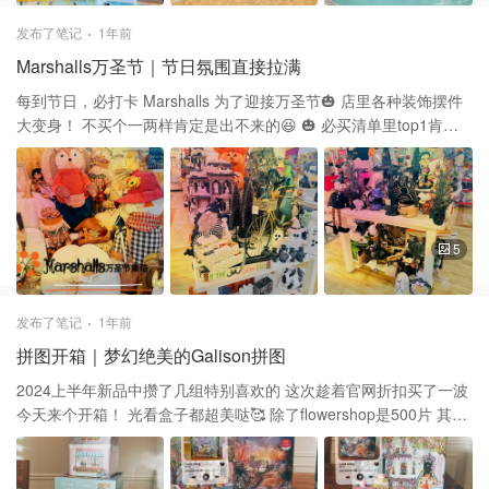
发布了笔记
1年前
Marshalls万圣节｜节日氛围直接拉满
每到节日，必打卡 Marshalls 为了迎接万圣节🎃 店里各种装饰摆件
大变身！ 不买个一两样肯定是出不来的😆 🎃 必买清单里top1肯定
是南瓜啦 南瓜装饰，南瓜抱枕，南瓜灯 🎃 各种万圣节的装饰每年也
都会补充个一两样 今年看好小鬼屋和女巫装饰了🧙‍♀️ 🎃 秋季丰收的
元素也可以买到 各种可爱的稻草人又萌又逼真 🎃 最后要买的就是餐
具啦 屋外装饰好，餐桌也不能落下 毕竟每天吃饭都能用的上 今年的
💀骷髅餐具特别有分量😆
5
发布了笔记
1年前
拼图开箱｜梦幻绝美的Galison拼图
2024上半年新品中攒了几组特别喜欢的 这次趁着官网折扣买了一波
今天来个开箱！ 光看盒子都超美哒🥰 除了flowershop是500片 其他
三盒都是她家经典的1000片 下面附上链接🔗啦 🧩 郁郁葱葱生动又
活波的Bloomarium 🧩 清新淡雅可爱又烂漫的Spring Terrace 🧩 空
灵绝美童话又梦幻的Snowfall 每个都很有特色 买的话一定要等官网