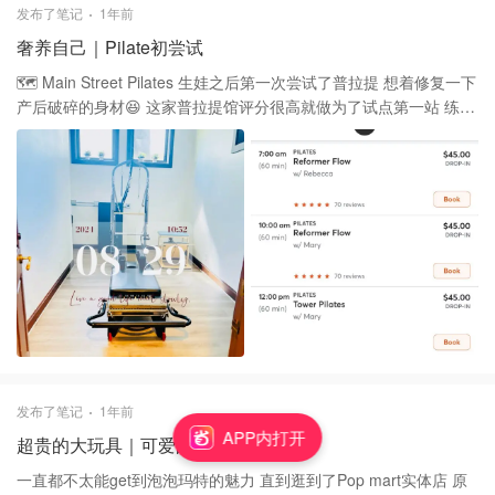
包｜LV内胆包的多种改造 最后留下小羊皮的几个原因： 1️⃣ 显
发布了笔记
1年前
瘦！！！哈哈 由于老花的包比较硬挺，胖胖的我背着比这款更显得
奢养自己｜Pilate初尝试
壮一些。 2️⃣ 低调！！全黑的配色没有老花那么一眼吸睛，配上深棕
色袋子和银色的配饰，有种暗自奢华的质感😆 而且上班背也不那么
🗺️ Main Street Pilates 生娃之后第一次尝试了普拉提 想着修复一下
高调。 3️⃣ 独特！！小羊皮相对撞包率低了超多，而且老花已经有好
产后破碎的身材😆 这家普拉提馆评分很高就做为了试点第一站 练了
几款别的款式了，最后就留了这个 但是它贵是真贵，而且远没有老
五次课逐渐入坑中 这家馆有私教课和团课 团课也是小班授课 去了几
花抗造耐磨 不过买就买个喜欢的吧🥰
次每节课最多六个人 老师可以顾得过来 选课可以用MINDBODY 图
2️⃣ 有初级，中级和不同种类的课程可以选 我觉得Pilate最让我惊喜
的就是可以练到很多小肌肉 这些真的平常很难练到 在缓解长期久坐
和抱娃的姿势带来的酸胀上很有帮助 虽然整体课程不便宜 但是为了
身体适当安排起来是值得的👍
发布了笔记
1年前
APP内打开
超贵的大玩具｜可爱的泡泡玛特
一直都不太能get到泡泡玛特的魅力 直到逛到了Pop mart实体店 原