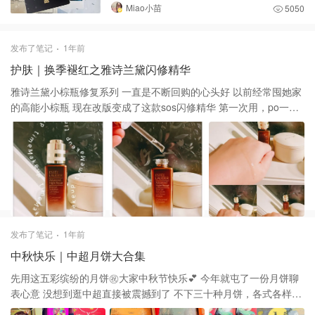
Miao小苗
5050
发布了笔记
1年前
护肤｜换季褪红之雅诗兰黛闪修精华
雅诗兰黛小棕瓶修复系列 一直是不断回购的心头好 以前经常囤她家
的高能小棕瓶 现在改版变成了这款sos闪修精华 第一次用，po一下
对比感受 🧴这款精华是透明凝露状的质地 流动性和延展性都很好 一
摸即开，瞬间吸收，没有任何油腻感 🧴对比高能小棕瓶 这款更像精
华而不是乳液状的 保湿力度秋天用足够 冬季干燥的话最好辅助厚一
点的面霜 🧴闪修精华主打褪红 据说是一次性解决所有泛红问题的急
救精华 亲测敏感肌可用，目前皮肤还算稳定 褪红的功效没有机会发
挥 不过偶尔有痘痘的话貌似有点效果 期待长期使用的效果！
发布了笔记
1年前
中秋快乐｜中超月饼大合集
先用这五彩缤纷的月饼㊗️大家中秋节快乐💕 今年就屯了一份月饼聊
表心意 没想到逛中超直接被震撼到了 不下三十种月饼，各式各样的
口味 还有配套的精致包装和袋子 送礼佳品啊这是👍 🥮 说到月饼，