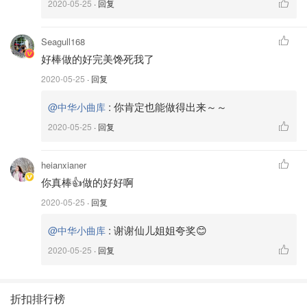
2020-05-25
· 回复
Seagull168
好棒做的好完美馋死我了
图片来自@中华小曲库
2020-05-25
· 回复
先把橙子榨汁备用，这次用的橙子有点大所以我们只用了半
:
你肯定也能做得出来～～
@中华小曲库
颗😆橙子皮也要洗干净，磨碎成粉一起加进去。
2020-05-25
· 回复
⭐️妈妈的PS note: 必须加橙子皮！加了才香！
heianxianer
你真棒👍做的好好啊
step2⃣️
2020-05-25
· 回复
:
谢谢仙儿姐姐夸奖😊
@中华小曲库
2020-05-25
· 回复
折扣排行榜