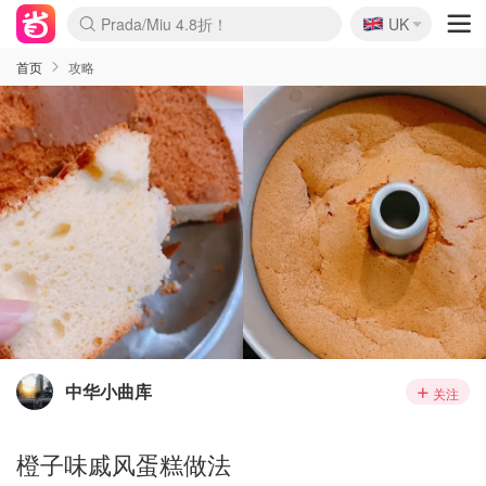
🇬🇧
Prada/Miu 4.8折！
UK
麦卢卡蜂蜜夏促！个位数！
啥？必胜客披萨5折！
首页
攻略
中华小曲库
关注
橙子味戚风蛋糕做法