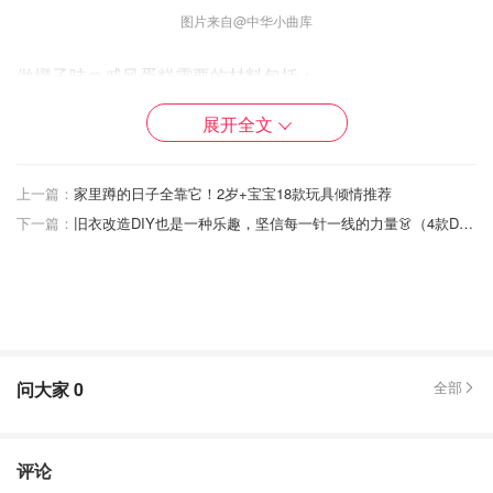
图片来自@中华小曲库
做橙子味🍊戚风蛋糕需要的材料包括：
- 鸡蛋7颗
展开全文
- 低筋面粉150g
上一篇：
家里蹲的日子全靠它！2岁+宝宝18款玩具倾情推荐
- 糖150g
下一篇：
旧衣改造DIY也是一种乐趣，坚信每一针一线的力量👗（4款DIY教程）
- 油60g
- 模型
step1⃣️
问大家
0
全部
评论