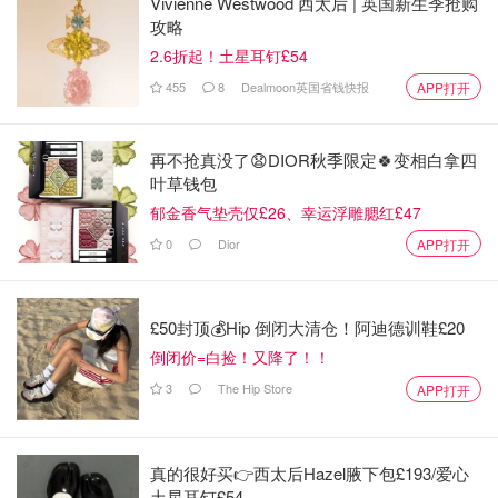
Vivienne Westwood 西太后 | 英国新生季抢购
攻略
先把7颗蛋黄和蛋白分开。
2.6折起！土星耳钉£54
⭐️妈妈的PS note: 蛋黄里面可以混有蛋白，但蛋白里绝对不
455
8
Dealmoon英国省钱快报
APP打开
能有蛋黄！
step3⃣️
再不抢真没了😧DIOR秋季限定🍀变相白拿四
叶草钱包
郁金香气垫壳仅£26、幸运浮雕腮红£47
0
Dior
APP打开
£50封顶💰Hip 倒闭大清仓！阿迪德训鞋£20
倒闭价=白捡！又降了！！
3
The Hip Store
APP打开
真的很好买👉西太后Hazel腋下包£193/爱心
土星耳钉£54