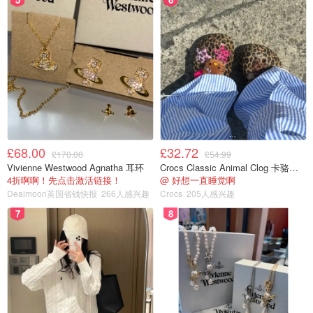
图片来自@中华小曲库
先准备好约110g的糖，可根据自己想要的甜度加多或或加
少点糖。
step5⃣️
£68.00
£32.72
£170.00
£54.99
Vivienne Westwood Agnatha 耳环
Crocs Classic Animal Clog 卡骆驰动物印花洞洞鞋
4折啊啊！先点击激活链接！
@ 好想一直睡觉啊
Dealmoon英国省钱快报
266人感兴趣
Crocs
205人感兴趣
7
8