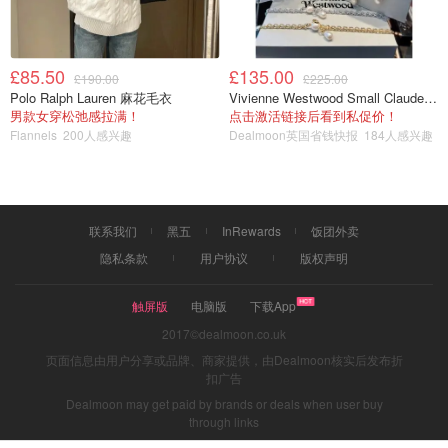
£85.50
£135.00
£190.00
£225.00
Polo Ralph Lauren 麻花毛衣
Vivienne Westwood Small Claude 珍珠项链
男款女穿松弛感拉满！
点击激活链接后看到私促价！
Flannels
200人感兴趣
Dealmoon英国省钱快报
184人感兴趣
联系我们
黑五
InRewards
饭团外卖
隐私条款
用户协议
版权声明
触屏版
电脑版
下载App
2017©dealmoon.co.uk
页面信息由用户分享或品牌、商家提供，由Dealmoon核实后发布折
扣广告
Dealmoon may get paid by brands or deals when user buy
图片来自@中华小曲库
through links