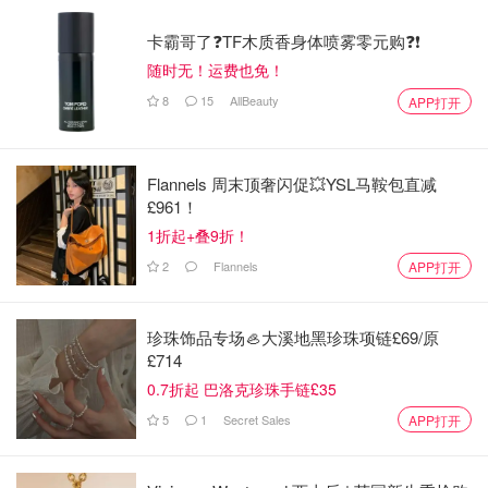
卡霸哥了❓TF木质香身体喷雾零元购❓❗
随时无！运费也免！
8
15
AllBeauty
APP打开
Flannels 周末顶奢闪促💥YSL马鞍包直减
£961！
1折起+叠9折！
2
Flannels
APP打开
珍珠饰品专场🦪大溪地黑珍珠项链£69/原
£714
0.7折起 巴洛克珍珠手链£35
5
1
Secret Sales
APP打开
图片来自@中华小曲库