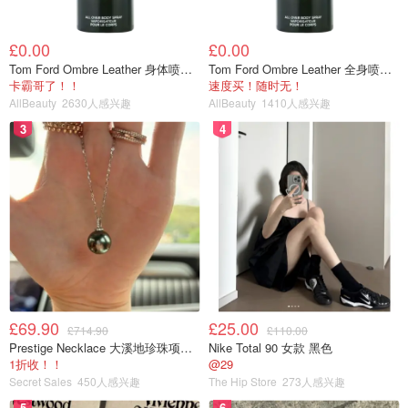
£0.00
£0.00
Tom Ford Ombre Leather 身体喷雾 150ml
Tom Ford Ombre Leather 全身喷雾 150ml
卡霸哥了！！
速度买！随时无！
AllBeauty
2630人感兴趣
AllBeauty
1410人感兴趣
3
4
£69.90
£25.00
£714.90
£110.00
Prestige Necklace 大溪地珍珠项链 10-11mm
Nike Total 90 女款 黑色
1折收！！
@29
Secret Sales
450人感兴趣
The Hip Store
273人感兴趣
5
6