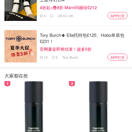
4折起+叠8折 Marni玛丽珍£212
4
LN-CC UK
APP打开
Tory Burch🌵 Ella托特包£125、Hobo单肩包
£231！
官网夏促即将结束！超多5折
图片来自@中华小曲库
13
2
Tory Burch
APP打开
在蛋黄里加入40g糖、60g油、还有前面准备好的橙汁和橙
皮，再过筛150g的低筋面粉，然后把全部材料搅匀。
大家都在抢
⭐️妈妈的PS note：这一步不需要用打蛋器，随便用个叉子
1
2
啊勺子啊搅匀就可以了。
step 4⃣️