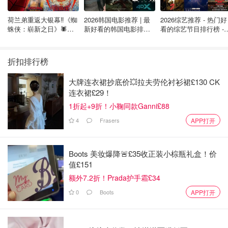
Circcell Vitamin C Ampoules
荷兰弟重返大银幕‼️《蜘
2026韩国电影推荐 | 最
2026综艺推荐 - 热门好
蛛侠：崭新之日》🕷️北
新好看的韩国电影排行
看的综艺节目排行榜 - 
CIRCCELL维C抗老精华
，说实话我没有特别喜欢！不是说
美热映中❣️阵容豪华✨🤩
榜，必看盘点！8月最
月最新:《​​披荆斩棘
新！(持续更新）
2026》回归啦
效果不好，是我对使用感受上不是很满意。当然啦，这个是
折扣排行榜
我个人的试用体验，如果有不同看法欢迎一起讨论鸭！
大牌连衣裙抄底价💥拉夫劳伦衬衫裙£130 CK
连衣裙£29！
1折起+9折！小鞠同款Ganni£88
4
Frasers
APP打开
Boots 美妆爆降🚨£35收正装小棕瓶礼盒！价
值£151
额外7.2折！Prada护手霜£34
0
Boots
APP打开