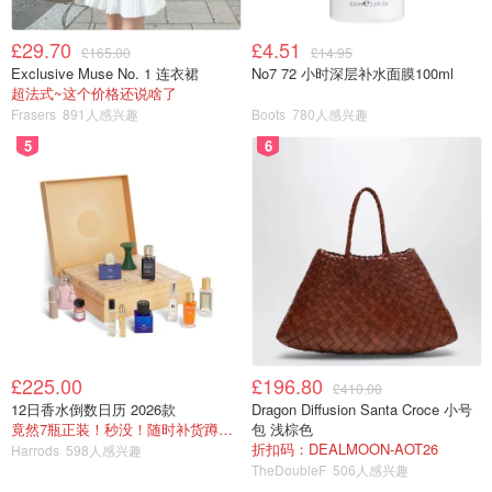
£29.70
£4.51
£165.00
£14.95
Exclusive Muse No. 1 连衣裙
No7 72 小时深层补水面膜100ml
超法式~这个价格还说啥了
图片来自于@谢辰年_Natsuko年年，转载请注明出处
Frasers
891人感兴趣
Boots
780人感兴趣
5
6
优点：功效性明显、抗老抗氧化效果出色
缺点：添加了聚二甲基硅氧烷醇Dimethiconol，有硅感，我
个人不喜欢！
（不排除用一段时间后就爱上它这个结局，反正打脸来得太
快就像龙卷风）
Circcell
£225.00
£196.80
£410.00
VITAMIN C AMPOULES - Circcell Skincare
12日香水倒数日历 2026款
Dragon Diffusion Santa Croce 小号
竟然7瓶正装！秒没！随时补货蹲！！！
包 浅棕色
$160
购买
折扣码：DEALMOON-AOT26
Harrods
598人感兴趣
TheDoubleF
506人感兴趣