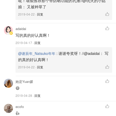
呢！墙裂推荐那个带防晒功能的乳液//@玩火的小姑
🌟主要成分🌟
娘： 又被种草了
2019-04-22
· 回复
北极地热粘土、绣线菊果油、智利皂树树皮、杏仁油、薄荷
和罗勒。
adaidai
无防腐剂、无动物实验、纯素产品，任何肌肤可用。因为是
写的真的好认真啊！
无泡低致敏性，所以敏感肌也可以哦！
2019-04-17
· 回复
:
谢谢夸奖呀！//@adaidai： 写
@谢辰年_Natsuko年年
的真的好认真啊！
2019-04-22
· 回复
她是Yuan媛
😄
2019-04-28
· 回复
ecofo
👍