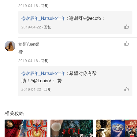
2019-04-18
· 回复
:
谢谢呀//@ecofo：
@谢辰年_Natsuko年年
谢辰年_Natsuko年年
14
2019-04-22
· 回复
深层清洁神器🧽CIRCCELL粘土洗面奶☁️
她是Yuan媛
洗完以后能明显看到，鼻子上的黑头都浮出来了，用粉
赞
刺针轻轻一刮就掉了！如果是把这款洁面当做粘土面膜
2019-04-18
· 回复
来用，先把脸洗干净，然后再用含水杨酸的化妆水敷一
会儿。只有水杨酸才可以深入毛孔溶解油脂！这时候把
:
希望对你有帮
@谢辰年_Natsuko年年
CIRCCELL Geothermal Clay Cleanser涂抹在鼻子上，
助！//@LouisV： 赞
等10-15分钟后洗干净，再用粉刺针刮一遍就行。记得是
2019-04-22
· 回复
刮浮出来的黑头，而不是挤黑头啊！
Circcell
相关攻略
GEOTHERMAL CLAY CLEANSER - Circcell
Skincare
$40
购买