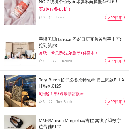
NO.7 统统个位数🔥冰淇淋面膜低至£4.5！
买3免1+叠4.5折！
图片来自于@谢辰年_Natsuko年年，转载请注明出处
0
Boots
APP打开
平心而论，CIRCCELL VITAMIN C AMPOULES包装很用
心，采用了Microsponge技术，保证了有效成分的新鲜度和
手慢无💥Harrods 圣诞日历开售🚨到手上万❗️
活性。但我自己是不太喜欢添加硅成分营造的那种哑光、光
抢到就赚❗️
滑的感觉，也因为这个原因让我没有那么爱这款产品，虽然
夯级！希思黎/法尔曼等1件回本！
它功效是非常不错的！
16
2
Harrods
APP打开
Tory Burch 留子必备托特包👜 博主同款ELLA
托特包£125
5折起！早8通勤刚需款🫴
3
Tory Burch
APP打开
MM6/Maison Margiela马吉拉 卖疯了💥数字
芭蕾鞋£127