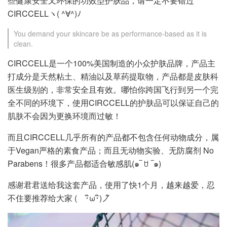
些健康安全又环保的功效型护肤品，请一定不要错过
CIRCCELLヽ( ^∀^)ﾉ
You demand your skincare be as performance-based as it is
clean.
CIRCCELL是一个100%美国制造的小众护肤品牌，产品主
打成分是天然粘土、精油以及草药提取物，产品都是皮肤科
医生级别的，非常安全且有效。哪怕你跨国飞行到另一个完
全不同的环境下，使用CIRCCELL的护肤品可以保证自己的
肌肤不会因为更换环境而过敏！
而且CIRCCELL几乎所有的产品都不包含任何动物成分，属
于Vegan严格的素食产品；而且无动物实验、无防腐剂 No
Parabens！很多产品都适合敏感肌(๑‾ ꇴ ‾๑)
感谢君君送给我这套产品，使用了快1个月，越来越爱，忍
不住要推荐给大家 ( ･ิω･ิ)ノิ