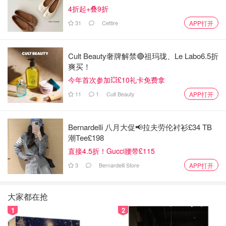
4折起+叠9折
31
Cettire
APP打开
Cult Beauty奢牌解禁🔴祖玛珑、Le Labo6.5折
爽买！
今年首次参加💥£10礼卡免费拿
11
1
Cult Beauty
APP打开
Bernardelli 八月大促📢拉夫劳伦衬衫£34 TB
潮Tee£198
直接4.5折！Gucci腰带£115
图片来自于@谢辰年_Natsuko年年，转载请注明出处
3
Bernardelli Store
APP打开
🌟
主要成分
🌟
大家都在抢
1
2
美白抗氧化 - 维生素C（L-抗坏血酸）、抗坏血酸四异棕榈
酸酯（ASCORBYL TETRAISOPALMITATE）、生育酚乙酸