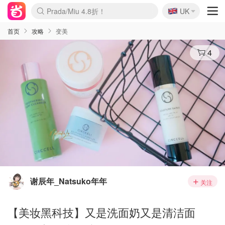
🇬🇧
Prada/Miu 4.8折！
UK
麦卢卡蜂蜜夏促！个位数！
啥？必胜客披萨5折！
首页
攻略
变美
4
谢辰年_Natsuko年年
关注
【美妆黑科技】又是洗面奶又是清洁面