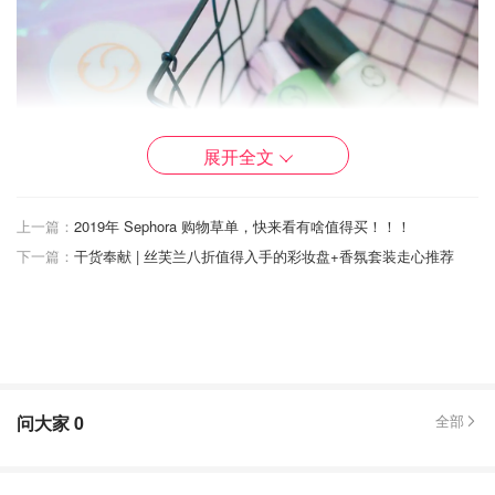
展开全文
上一篇：
2019年 Sephora 购物草单，快来看有啥值得买！！！
下一篇：
干货奉献 | 丝芙兰八折值得入手的彩妆盘+香氛套装走心推荐
图片来自于@谢辰年_Natsuko年年，转载请注明出处
Circcell Geothermal Clay Cleanser
问大家
0
全部
按照护肤顺序先来推荐
CIRCCELL粘土洗面奶
给大家！这
个洗面奶质地蛮神奇的，是half oil+half clay，乍一看很像