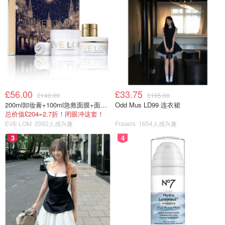
酯
抗衰老 - Biopeptides生物活性肽
由于人体本身不能产生维生素C，必须从外界摄取。Circcell
维C抗老精华中成分非常棒，消炎、抗老，而且没有光毒
性，建议晚上用。白天的话要做好防晒！不过白天我建议不
要用这个了，用下面CIRCCELL的高保湿防晒乳液就够了！
£56.00
£33.75
£140.00
£165.00
200ml卸妆膏+100ml急救面膜+面霜+洁颜布
Odd Mus LD99 连衣裙
总价值£204=2.7折！闭眼冲这套！
EVE LOM
2092人感兴趣
Frasers
1654人感兴趣
3
4