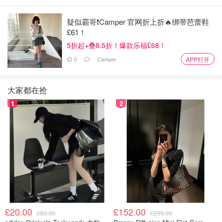
疑似霸哥❗️Camper 官网折上折🔥绑带芭蕾鞋
£61！
5折起+叠8.5折！爆款乐福£68！
0
Camper
APP打开
大家都在抢
1
2
混合一下颜色用比较大的画笔（最好是大的方头毛笔）刷墙式地涂鞋子
£20.00
£152.00
£80.00
£295.00