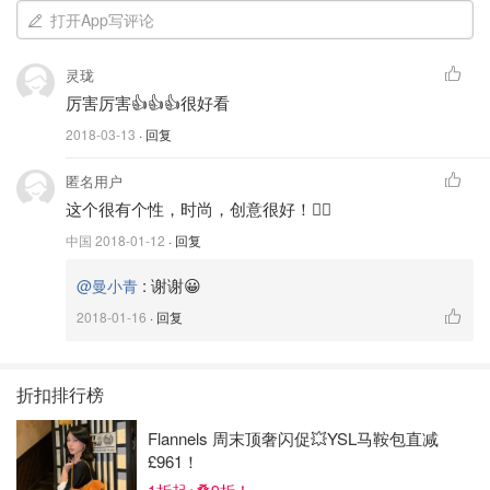
zuhair murad 2015秋冬高定
打开App写评论
于是贫穷的我决定自己动手丰衣足食~~~俗话说：贫穷使人
灵珑
进步！
厉害厉害👍👍👍很好看
2018-03-13
· 回复
匿名用户
这个很有个性，时尚，创意很好！
中国
2018-01-12
· 回复
:
谢谢😀
@曼小青
2018-01-16
· 回复
折扣排行榜
Flannels 周末顶奢闪促💥YSL马鞍包直减
£961！
准备充足的银子买鞋，丙烯颜料（最好是纺织颜料），画板，画笔
1折起+叠9折！