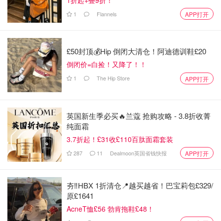
1
Flannels
APP打开
£50封顶💰Hip 倒闭大清仓！阿迪德训鞋£20
倒闭价=白捡！又降了！！
1
The Hip Store
APP打开
英国新生季必买🔥兰蔻 抢购攻略 - 3.8折收菁
纯面霜
3.7折起！£31收£110百肽面霜套装
287
11
Dealmoon英国省钱快报
APP打开
用胶带覆盖不想涂色的鞋边
夯‼️HBX 1折清仓📍越买越省！巴宝莉包£329/
原£1641
AcneT恤£56 勃肯拖鞋£48！