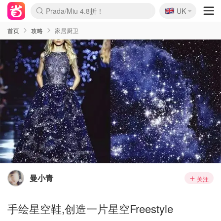
🇬🇧
Prada/Miu 4.8折！
UK
麦卢卡蜂蜜夏促！个位数！
啥？必胜客披萨5折！
首页
攻略
家居厨卫
曼小青
关注
手绘星空鞋,创造一片星空Freestyle