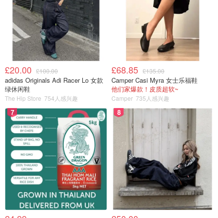
£20.00
£68.85
£100.00
£135.00
adidas Originals Adi Racer Lo 女款
Camper Casi Myra 女士乐福鞋
绿休闲鞋
他们家爆款！皮质超软~
The Hip Store
754人感兴趣
Camper
735人感兴趣
成品\(^o^)/~
7
8