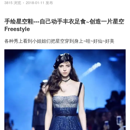
3815 浏览
2018-01-11 发布
手绘星空鞋---自己动手丰衣足食~创造一片星空
Freestyle
各种秀上看到小姐姐们把星空穿到身上~哇~好仙~好美