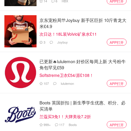
14
6
HBX
APP打开
京东宠粉局🎊Joybuy 新手区巨折 10斤青龙大
米£4.9
次日达！18L装Volvic矿泉水£11
3
Joybuy
APP打开
已更新🔥lululemon 好价区每周上新 大号粉牛
角包罕见£59
Softstreme卫衣£54/原£108！
准备关于星空的颜色
107
lululemon
APP打开
有荧光的蓝色和紫色的搭配星空色
Boots 英国折扣 | 新生季学生优惠、积分、必
买清单
兰蔻买3免1！大牌美妆7.2折
999+
117
Boots
APP打开