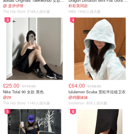
adidas Originals Taekwondo 女款黑色运动鞋
Dragon Diffusion Mini Flat Gora 深棕色手提包
@ 是伊伊呀
朴彩英同款
The Hip Store
2168人感兴趣
HBX
1442人感兴趣
3
4
£25.00
£64.00
£110.00
£108.00
底色刷好后可以刷一些银光色，最后用白色点缀星星
Nike Total 90 女款 黑色
lululemon Scuba 宽松半拉链卫衣
@29
@鸡腿妹妹
The Hip Store
1140人感兴趣
lululemon
806人感兴趣
5
6